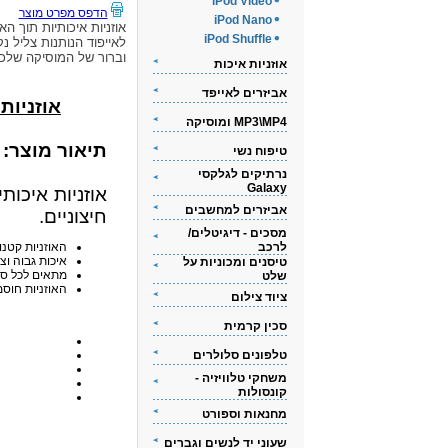
iPod Video
הדפס מפרט מוצר
iPod Nano
אוזניות איכותיות תוך האו
iPod Shuffle
לאייפוד הנותנות צליל נק
וברור של המוסיקה שלכ
אוזניות איכות
אביזרים לאייפד
אוזניות אי
MP3\MP4 ומוסיקה
תיאור מוצר:
טיפוח נשי
נרתיקים לגלקסי
Galaxy
אוזניות איכות
אביזרים למחשבים
חיצוניים.
מסכים - דיגיטלים/
לרכב
האוזניות קטנו
איכות גבוה וצ
טיסנים ומכוניות על
מתאים לכל סוגי ה-iPod
שלט
האוזניות חוסמ
ציוד צילום
סכין קרמית
טלפונים סלולרים
משחקי טלוויזיה -
קונסולות
מחנאות וספורט
שעוני יד לנשים וגברים