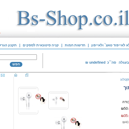
לאייפוד טאצ` ולאייפון
|
חדשות חמות
|
קניה סיטונאית לספקים
|
תקנון הגרל
בעגלה
סה``כ
undefined
₪
חפש
קטלוג
וך
₪50.
₪35.
₪40