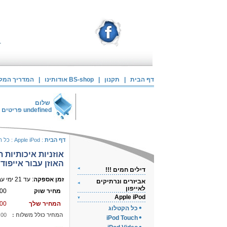
דף הבית
|
תקנון
|
אודותינו BS-shop
|
המדריך המלא 
שלום
undefined
פריטים 
דף הבית
:
Apple iPod
:
כל ה
אוזניות איכותיות ת
האוזן עבור אייפוד
דילים חמים !!!
זמן אספקה
: עד 21 ימי עבודה
אביזרים ונרתיקים
לאייפון
מחיר שוק
00
Apple iPod
המחיר שלך
00
כל הקטלוג
המחיר כולל משלוח :
.00
iPod Touch