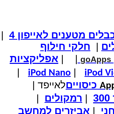
המחיר שלך
₪74.00
המחיר כולל משלוח :
₪79.00
שעון יד ספורט מקצועי \ LASIKA שחור-כחול
בלים מטענים
לאייפון
4
|
ים
|
חלקי
חילוף
המחיר שלך
₪89.00
המחיר כולל משלוח :
₪94.00
אפליקציות
|
|
GPS- לרכב בגודל 5 אינץ'
goApps
|
|
iPod Nano
iPod V
כיסויים
לאייפד
|
App
מחיר שוק
₪700.00
המחיר שלך
₪399.00
3
|
רמקולים
|
משלוח חינם
טאבלט בגודל 7אינץ' Android 4
ני
|
אביזרים למחשב