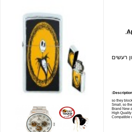
ון רעשים
Description
so they blo
Small, so the
Brand New a
High Qualit
Compatible w