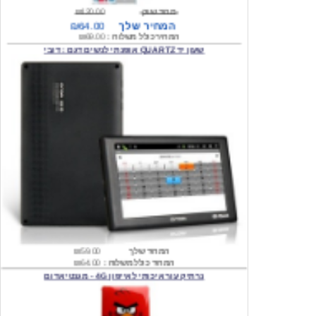
המחיר כולל משלוח :
₪69.00
שעון יד QUARTZ אופנתי לנשים דגם : דובי
המחיר שלך
₪59.00
המחיר כולל משלוח :
₪64.00
נרתיק עור איכותי לאייפון 4G - מגנטי אדום