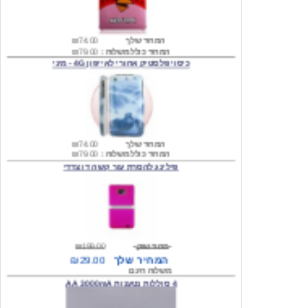
המחיר שלך
₪74.00
המחיר כולל משלוח :
₪79.00
כיסוי פלסטיק אחורי לאייפון 4G - מיני
המחיר שלך
₪74.00
המחיר כולל משלוח :
₪79.00
פילינג להסרת עור קשה דו צדדי
מחיר שוק
₪199.00
המחיר שלך
₪29.00
משלוח חינם
4 סוללות נטענות AA 3000mA