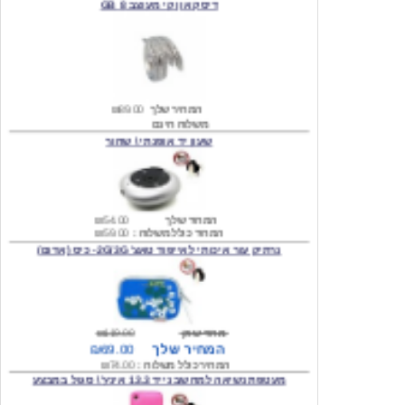
המחיר שלך
₪89.00
משלוח חינם
שעון יד אופנתי \ שחור
המחיר שלך
₪54.00
המחיר כולל משלוח :
₪59.00
נרתיק עור איכותי לאייפוד טאצ' 2G/3G- כיס (אדום)
מחיר שוק
₪119.00
המחיר שלך
₪69.00
המחיר כולל משלוח :
₪74.00
מעטפת נשיאה למחשב נייד 13.3 אינץ' \ סגול במבצע