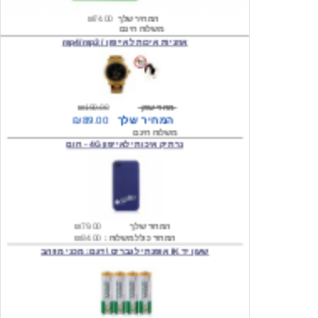
משלוח חינם
אוזניות איכות לאייפון / mp4/mp3
מחיר שוק
₪190.00
המחיר שלך
₪89.00
משלוח חינם
נרתיק איכותי לאייפון 4G - חום
המחיר שלך
₪79.00
המחיר כולל משלוח :
₪84.00
שעון יד IK אופנתי לגברים \ דגם: מכני מוזהב
המחיר שלך
₪219.00