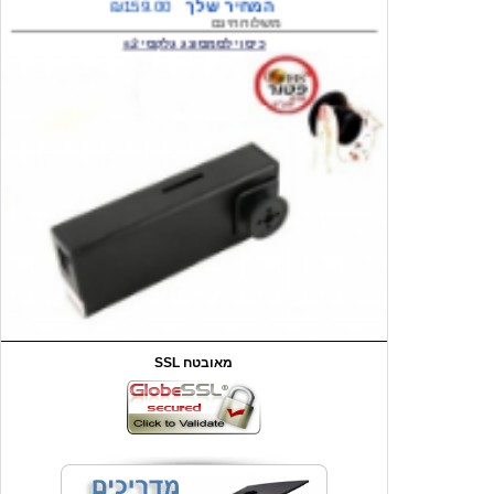
כיסוי לסמסונג גלקסי s2
המחיר שלך
₪59.00
משלוח חינם
שעון יד לילדים קוף \תכלת
SSL מאובטח
מחיר שוק
₪90.00
המחיר שלך
₪44.00
המחיר כולל משלוח :
₪49.00