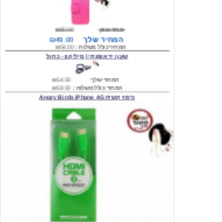
מחיר שוק
₪80.00
המחיר שלך
₪49.00
המחיר כולל משלוח :
₪54.00
שעון יד אופנתי \ סיליקון - כחול
המחיר שלך
₪54.00
המחיר כולל משלוח :
₪59.00
כיסוי קשיח Angry Birds iPhone 4G
המחיר שלך
₪74.00