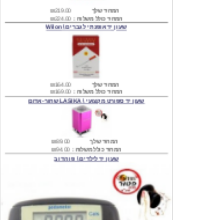
המחיר כולל משלוח :
₪224.00
שעון יד אופנתי לגברים \ Wilon
המחיר שלך
₪164.00
המחיר כולל משלוח :
₪169.00
שעון יד ספורט מקצועי \ LASIKA שחור-אדום
המחיר שלך
₪89.00
המחיר כולל משלוח :
₪94.00
שעון יד לילדים \ פו הדוב