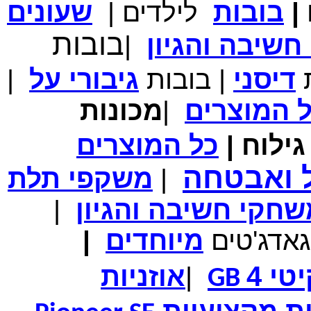
|
בובות
לילדים
|
שעונים
מחיר שוק
₪700.00
בובות
שיבה והגיון
|
המחיר שלך
₪339.00
משלוח חינם
במבצע תיק לנשיאת מחשב נייד 10.1 אינץ' בצבע ורוד בעל
ת
דיסני
|
בובות
גיבורי
על
|
עיטור פרחוני
ל
המוצרים
|
מכונות
ילוח
|
כל
המוצרים
מחיר שוק
₪150.00
ל ואבטחה
המחיר שלך
₪99.00
|
משקפי תלת
המחיר כולל משלוח :
₪104.00
נרתיק עור יוקרתי עבור אייפוד וידאו 60GB\80GB \שחור
חקי חשיבה והגיון
|
גאדג'טים
מיוחדים
|
טי 4
|
אוזניות
GB