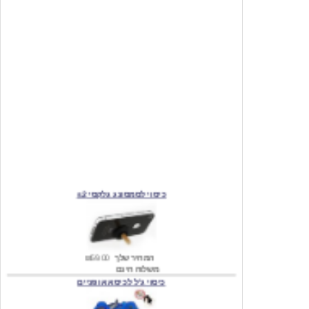
כיסוי לסמסונג גלקסי s2
המחיר שלך
₪59.00
משלוח חינם
כיסוי ג'ל לכיסא אופניים