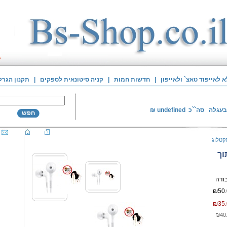
לאייפוד טאצ` ולאייפון
|
חדשות חמות
|
קניה סיטונאית לספקים
|
תקנון הגרל
בעגלה
סה``כ
undefined
₪
חפש
קטלוג
וך
₪50.
₪35.
₪40