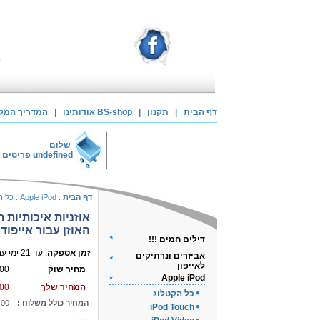
דף הבית
|
תקנון
|
אודותינו BS-shop
|
המדריך המלא 
שלום
undefined
פריטים 
דף הבית
:
Apple iPod
:
כל ה
אוזניות איכותיות ת
האוזן עבור אייפוד
דילים חמים !!!
זמן אספקה
: עד 21 ימי עבודה
אביזרים ונרתיקים
לאייפון
מחיר שוק
00
Apple iPod
המחיר שלך
00
כל הקטלוג
המחיר כולל משלוח :
.00
iPod Touch