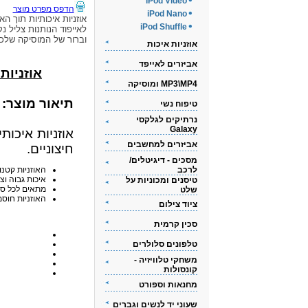
iPod Video
הדפס מפרט מוצר
iPod Nano
אוזניות איכותיות תוך האו
iPod Shuffle
לאייפוד הנותנות צליל נק
וברור של המוסיקה שלכ
אוזניות איכות
אביזרים לאייפד
אוזניות אי
MP3\MP4 ומוסיקה
תיאור מוצר:
טיפוח נשי
נרתיקים לגלקסי
Galaxy
אוזניות איכות
אביזרים למחשבים
חיצוניים.
מסכים - דיגיטלים/
לרכב
האוזניות קטנו
איכות גבוה וצ
טיסנים ומכוניות על
מתאים לכל סוגי ה-iPod
שלט
האוזניות חוסמ
ציוד צילום
סכין קרמית
טלפונים סלולרים
משחקי טלוויזיה -
קונסולות
מחנאות וספורט
שעוני יד לנשים וגברים