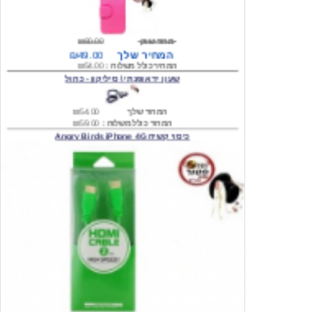
מחיר שוק
₪80.00
המחיר שלך
₪49.00
המחיר כולל משלוח :
₪54.00
שעון יד אופנתי \ סיליקון - כחול
המחיר שלך
₪54.00
המחיר כולל משלוח :
₪59.00
כיסוי קשיח Angry Birds iPhone 4G
המחיר שלך
₪74.00
משלוח חינם