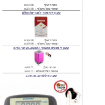
שעון יד אופנתי לגברים \ Wilon
המחיר שלך
₪164.00
המחיר כולל משלוח :
₪169.00
שעון יד ספורט מקצועי \ LASIKA שחור-אדום
המחיר שלך
₪89.00
המחיר כולל משלוח :
₪94.00
שעון יד לילדים \ פו הדוב