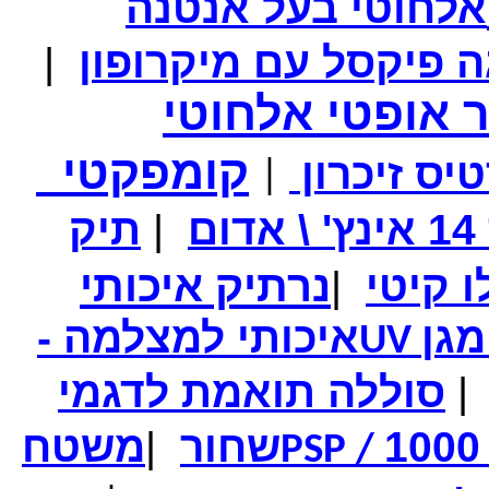
אלחוטי בעל אנטנה
מחיר שוק
₪250.00
המחיר שלך
₪139.00
|
המחיר כולל משלוח :
₪144.00
מתאם שלט PS/PS2 למחשב בחיבור USB
 אופטי אלחוטי
קומפקטי
יס זיכרון
|
מחיר שוק
₪90.00
המחיר שלך
₪64.00
ם
|
תיק
המחיר כולל משלוח :
₪69.00
סיגריה אלקטרונית - לגמילה מעישון באריזה מהודרת
נרתיק איכותי
|
מגן
איכותי למצלמה -
UV
|
סוללה תואמת לדגמי
שחור
|
משטח
PSP /