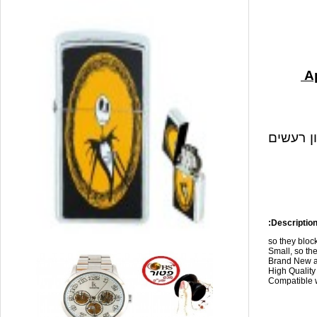
ון רעשים
Description
so they blo
Small, so the
Brand New a
High Qualit
Compatible w