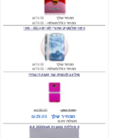
המחיר שלך
₪74.00
המחיר כולל משלוח :
₪79.00
כיסוי פלסטיק אחורי לאייפון 4G - מיני
המחיר שלך
₪74.00
המחיר כולל משלוח :
₪79.00
פילינג להסרת עור קשה דו צדדי
מחיר שוק
₪199.00
המחיר שלך
₪29.00
משלוח חינם
4 סוללות נטענות AA 3000mA