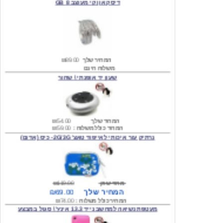
המחיר שלך
₪89.00
משלוח חינם
שעון יד אופנתי \ שחור
המחיר שלך
₪54.00
המחיר כולל משלוח :
₪59.00
נרתיק עור איכותי לאייפוד טאצ' 2G/3G- כיס (אדום)
מחיר שוק
₪119.00
המחיר שלך
₪69.00
המחיר כולל משלוח :
₪74.00
מעטפת נשיאה למחשב נייד 13.3 אינץ' \ סגול במבצע