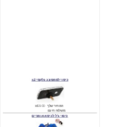
כיסוי לסמסונג גלקסי s2
המחיר שלך
₪59.00
משלוח חינם
כיסוי ג'ל לכיסא אופניים