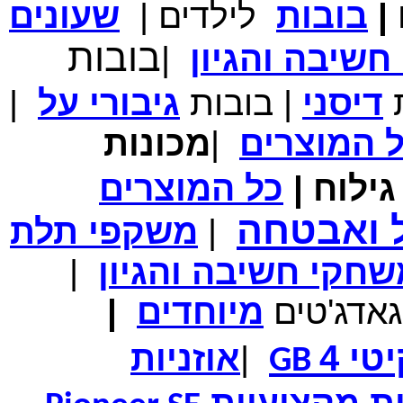
|
בובות
לילדים
|
שעונים
מחיר שוק
₪700.00
בובות
שיבה והגיון
|
המחיר שלך
₪339.00
משלוח חינם
במבצע תיק לנשיאת מחשב נייד 10.1 אינץ' בצבע ורוד בעל
ת
דיסני
|
בובות
גיבורי
על
|
עיטור פרחוני
ל
המוצרים
|
מכונות
ילוח
|
כל
המוצרים
מחיר שוק
₪150.00
המחיר שלך
₪99.00
ל ואבטחה
|
משקפי תלת
המחיר כולל משלוח :
₪104.00
נרתיק עור יוקרתי עבור אייפוד וידאו 60GB\80GB \שחור
חקי חשיבה והגיון
|
גאדג'טים
מיוחדים
|
טי 4
|
אוזניות
GB