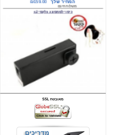
המחיר שלך
₪59.00
משלוח חינם
שעון יד לילדים קוף \תכלת
SSL מאובטח
מחיר שוק
₪90.00
המחיר שלך
₪44.00
המחיר כולל משלוח :
₪49.00