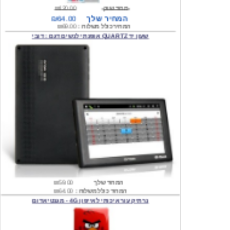
המחיר כולל משלוח :
₪69.00
שעון יד QUARTZ אופנתי לנשים דגם : דובי
המחיר שלך
₪59.00
המחיר כולל משלוח :
₪64.00
נרתיק עור איכותי לאייפון 4G - מגנטי אדום