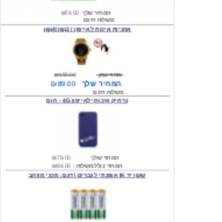
אוזניות איכות לאייפון / mp4/mp3
מחיר שוק
₪190.00
המחיר שלך
₪89.00
משלוח חינם
נרתיק איכותי לאייפון 4G - חום
המחיר שלך
₪79.00
המחיר כולל משלוח :
₪84.00
שעון יד IK אופנתי לגברים \ דגם: מכני מוזהב
המחיר שלך
₪219.00
המחיר כולל משלוח :
₪224.00