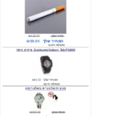
מחיר שוק
₪120.00
המחיר שלך
₪59.00
משלוח חינם
Samsung Galaxy Tab P6800, נרתיק כיסוי
המחיר שלך
₪44.00
משלוח חינם
מכונית שלט ג'יפ בשלט רחוק
מחיר שוק
₪300.00
המחיר שלך
₪159.00
משלוח חינם
כיסוי לסמסונג גלקסי s2