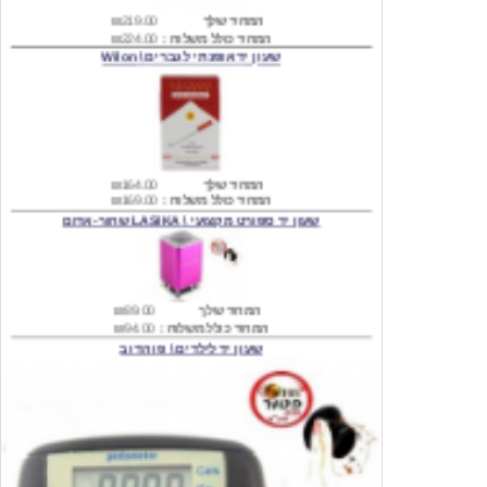
שעון יד אופנתי לגברים \ Wilon
המחיר שלך
₪164.00
המחיר כולל משלוח :
₪169.00
שעון יד ספורט מקצועי \ LASIKA שחור-אדום
המחיר שלך
₪89.00
המחיר כולל משלוח :
₪94.00
שעון יד לילדים \ פו הדוב