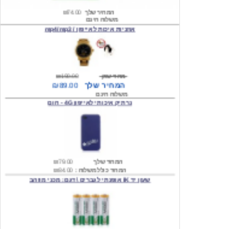
אוזניות איכות לאייפון / mp4/mp3
מחיר שוק
₪190.00
המחיר שלך
₪89.00
משלוח חינם
נרתיק איכותי לאייפון 4G - חום
המחיר שלך
₪79.00
המחיר כולל משלוח :
₪84.00
שעון יד IK אופנתי לגברים \ דגם: מכני מוזהב
המחיר שלך
₪219.00
המחיר כולל משלוח :
₪224.00