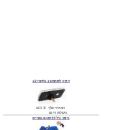
כיסוי לסמסונג גלקסי s2
המחיר שלך
₪59.00
משלוח חינם
כיסוי ג'ל לכיסא אופניים