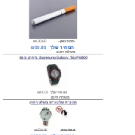
מחיר שוק
₪120.00
המחיר שלך
₪59.00
משלוח חינם
Samsung Galaxy Tab P6800, נרתיק כיסוי
המחיר שלך
₪44.00
משלוח חינם
מכונית שלט ג'יפ בשלט רחוק
מחיר שוק
₪300.00
המחיר שלך
₪159.00
משלוח חינם
כיסוי לסמסונג גלקסי s2