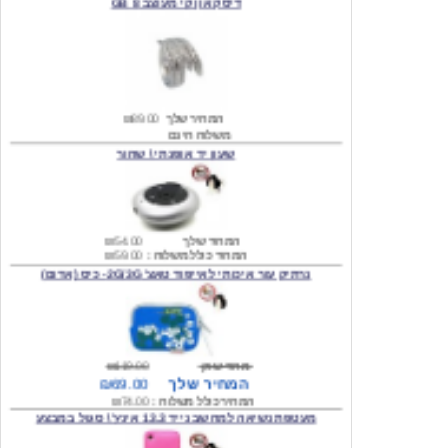
המחיר שלך
₪89.00
משלוח חינם
שעון יד אופנתי \ שחור
המחיר שלך
₪54.00
המחיר כולל משלוח :
₪59.00
נרתיק עור איכותי לאייפוד טאצ' 2G/3G- כיס (אדום)
מחיר שוק
₪119.00
המחיר שלך
₪69.00
המחיר כולל משלוח :
₪74.00
מעטפת נשיאה למחשב נייד 13.3 אינץ' \ סגול במבצע