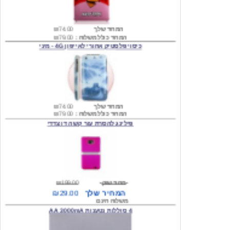
המחיר שלך
₪74.00
המחיר כולל משלוח :
₪79.00
כיסוי פלסטיק אחורי לאייפון 4G - מיני
המחיר שלך
₪74.00
המחיר כולל משלוח :
₪79.00
פילינג להסרת עור קשה דו צדדי
מחיר שוק
₪199.00
המחיר שלך
₪29.00
משלוח חינם
4 סוללות נטענות AA 3000mA