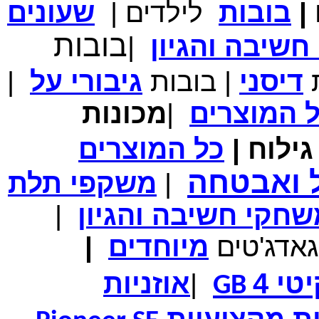
|
בובות
לילדים
|
שעונים
מחיר שוק
₪700.00
בובות
המחיר שלך
₪339.00
שיבה והגיון
|
משלוח חינם
במבצע תיק לנשיאת מחשב נייד 10.1 אינץ' בצבע ורוד בעל
עיטור פרחוני
ת
דיסני
|
בובות
גיבורי
על
|
ל
המוצרים
|
מכונות
ילוח
|
כל
המוצרים
מחיר שוק
₪150.00
המחיר שלך
₪99.00
ל ואבטחה
|
משקפי תלת
המחיר כולל משלוח :
₪104.00
נרתיק עור יוקרתי עבור אייפוד וידאו 60GB\80GB \שחור
חקי חשיבה והגיון
|
גאדג'טים
מיוחדים
|
טי 4
|
אוזניות
GB