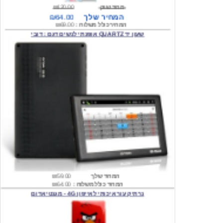
המחיר כולל משלוח :
₪69.00
שעון יד QUARTZ אופנתי לנשים דגם : דובי
המחיר שלך
₪59.00
המחיר כולל משלוח :
₪64.00
נרתיק עור איכותי לאייפון 4G - מגנטי אדום