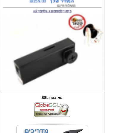
המחיר שלך
₪59.00
משלוח חינם
שעון יד לילדים קוף \תכלת
SSL מאובטח
מחיר שוק
₪90.00
המחיר שלך
₪44.00
המחיר כולל משלוח :
₪49.00