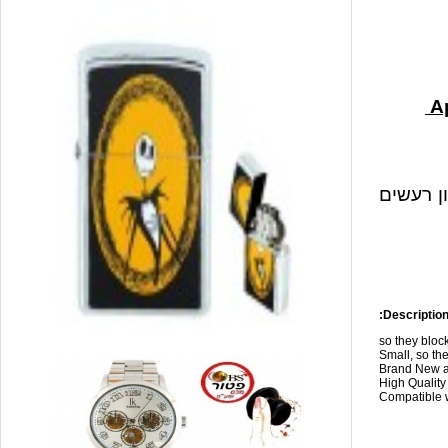
ון רעשים
Description
so they blo
Small, so the
Brand New a
High Qualit
Compatible w