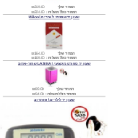
שעון יד אופנתי לגברים \ Wilon
המחיר שלך
₪164.00
המחיר כולל משלוח :
₪169.00
שעון יד ספורט מקצועי \ LASIKA שחור-אדום
המחיר שלך
₪89.00
המחיר כולל משלוח :
₪94.00
שעון יד לילדים \ פו הדוב