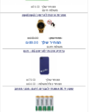
אוזניות איכות לאייפון / mp4/mp3
מחיר שוק
₪190.00
המחיר שלך
₪89.00
משלוח חינם
נרתיק איכותי לאייפון 4G - חום
המחיר שלך
₪79.00
המחיר כולל משלוח :
₪84.00
שעון יד IK אופנתי לגברים \ דגם: מכני מוזהב
המחיר שלך
₪219.00
המחיר כולל משלוח :
₪224.00