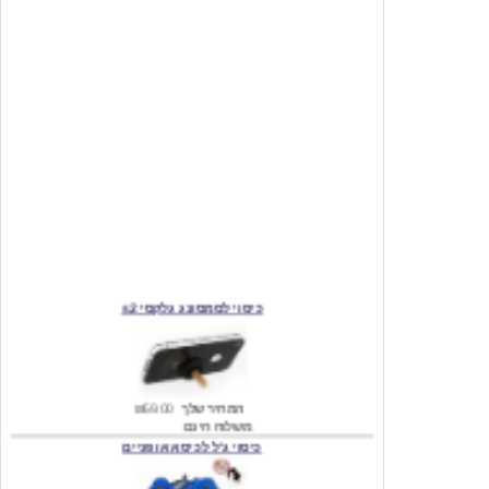
כיסוי לסמסונג גלקסי s2
המחיר שלך
₪59.00
משלוח חינם
כיסוי ג'ל לכיסא אופניים