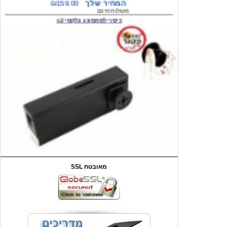
המחיר שלך
₪59.00
משלוח חינם
שעון יד לילדים קוף \תכלת
SSL מאובטח
מחיר שוק
₪90.00
המחיר שלך
₪44.00
המחיר כולל משלוח :
₪49.00