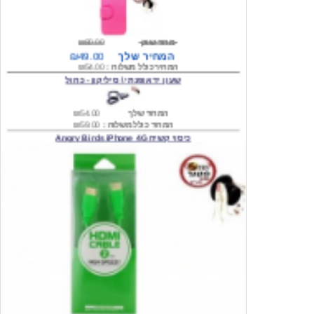
מחיר שוק
₪80.00
המחיר שלך
₪49.00
המחיר כולל משלוח :
₪54.00
שעון יד אופנתי \ סיליקון - כחול
המחיר שלך
₪54.00
המחיר כולל משלוח :
₪59.00
כיסוי קשיח Angry Birds iPhone 4G
המחיר שלך
₪74.00
משלוח חינם