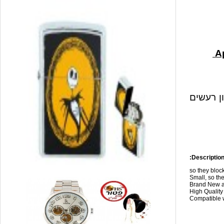
ון רעשים
Description
so they blo
Small, so the
Brand New a
High Qualit
Compatible w