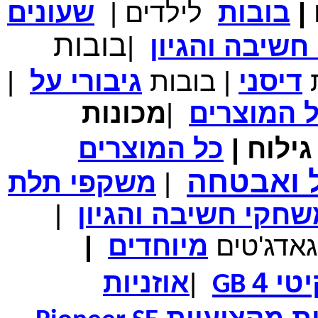
|
בובות
לילדים
|
שעונים
מחיר שוק
₪700.00
בובות
שיבה והגיון
|
המחיר שלך
₪339.00
משלוח חינם
במבצע תיק לנשיאת מחשב נייד 10.1 אינץ' בצבע ורוד בעל
ת
דיסני
|
בובות
גיבורי
על
|
עיטור פרחוני
ל
המוצרים
|
מכונות
ילוח
|
כל
המוצרים
מחיר שוק
₪150.00
המחיר שלך
₪99.00
ל ואבטחה
|
משקפי תלת
המחיר כולל משלוח :
₪104.00
נרתיק עור יוקרתי עבור אייפוד וידאו 60GB\80GB \שחור
חקי חשיבה והגיון
|
גאדג'טים
מיוחדים
|
טי 4
|
אוזניות
GB