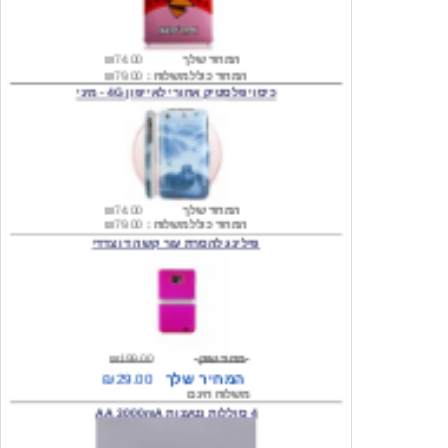
המחיר שלך
₪74.00
המחיר כולל משלוח :
₪79.00
כיסוי פלסטיק אחורי לאייפון 4G - מיני
המחיר שלך
₪74.00
המחיר כולל משלוח :
₪79.00
פילינג להסרת עור קשה דו צדדי
מחיר שוק
₪199.00
המחיר שלך
₪29.00
משלוח חינם
4 סוללות נטענות AA 3000mA