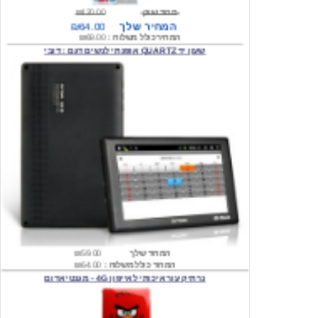
המחיר כולל משלוח :
₪69.00
שעון יד QUARTZ אופנתי לנשים דגם : דובי
המחיר שלך
₪59.00
המחיר כולל משלוח :
₪64.00
נרתיק עור איכותי לאייפון 4G - מגנטי אדום