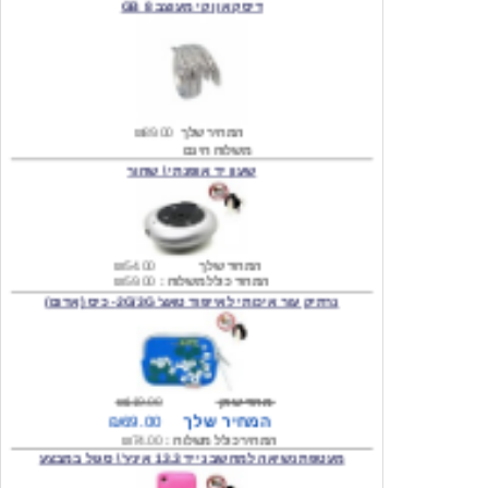
המחיר שלך
₪89.00
משלוח חינם
שעון יד אופנתי \ שחור
המחיר שלך
₪54.00
המחיר כולל משלוח :
₪59.00
נרתיק עור איכותי לאייפוד טאצ' 2G/3G- כיס (אדום)
מחיר שוק
₪119.00
המחיר שלך
₪69.00
המחיר כולל משלוח :
₪74.00
מעטפת נשיאה למחשב נייד 13.3 אינץ' \ סגול במבצע