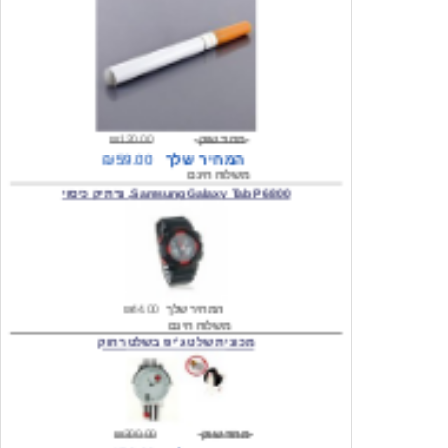
מחיר שוק
₪120.00
המחיר שלך
₪59.00
משלוח חינם
Samsung Galaxy Tab P6800, נרתיק כיסוי
המחיר שלך
₪44.00
משלוח חינם
מכונית שלט ג'יפ בשלט רחוק
מחיר שוק
₪300.00
המחיר שלך
₪159.00
משלוח חינם
כיסוי לסמסונג גלקסי s2