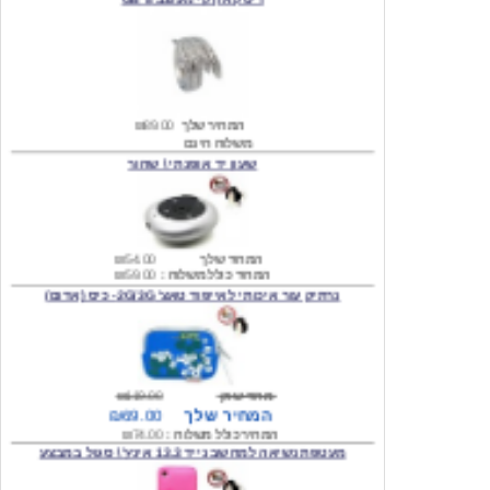
המחיר שלך
₪89.00
משלוח חינם
שעון יד אופנתי \ שחור
המחיר שלך
₪54.00
המחיר כולל משלוח :
₪59.00
נרתיק עור איכותי לאייפוד טאצ' 2G/3G- כיס (אדום)
מחיר שוק
₪119.00
המחיר שלך
₪69.00
המחיר כולל משלוח :
₪74.00
מעטפת נשיאה למחשב נייד 13.3 אינץ' \ סגול במבצע