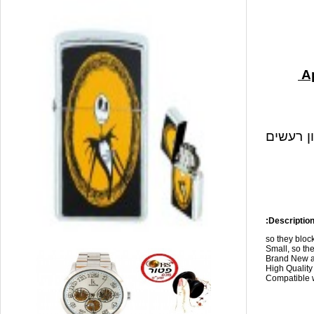
ון רעשים
Description
so they blo
Small, so the
Brand New a
High Qualit
Compatible w