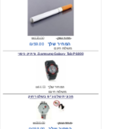
מחיר שוק
₪120.00
המחיר שלך
₪59.00
משלוח חינם
Samsung Galaxy Tab P6800, נרתיק כיסוי
המחיר שלך
₪44.00
משלוח חינם
מכונית שלט ג'יפ בשלט רחוק
מחיר שוק
₪300.00
המחיר שלך
₪159.00
משלוח חינם
כיסוי לסמסונג גלקסי s2