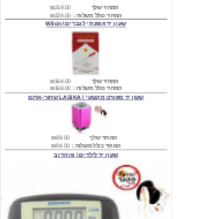
שעון יד אופנתי לגברים \ Wilon
המחיר שלך
₪164.00
המחיר כולל משלוח :
₪169.00
שעון יד ספורט מקצועי \ LASIKA שחור-אדום
המחיר שלך
₪89.00
המחיר כולל משלוח :
₪94.00
שעון יד לילדים \ פו הדוב