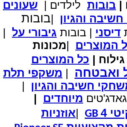
|
בובות
לילדים
|
שעונים
מחיר שוק
₪700.00
בובות
שיבה והגיון
|
המחיר שלך
₪339.00
משלוח חינם
במבצע תיק לנשיאת מחשב נייד 10.1 אינץ' בצבע ורוד בעל
ת
דיסני
|
בובות
גיבורי
על
|
עיטור פרחוני
ל
המוצרים
|
מכונות
ילוח
|
כל
המוצרים
מחיר שוק
₪150.00
המחיר שלך
₪99.00
ל ואבטחה
|
משקפי תלת
המחיר כולל משלוח :
₪104.00
נרתיק עור יוקרתי עבור אייפוד וידאו 60GB\80GB \שחור
חקי חשיבה והגיון
|
גאדג'טים
מיוחדים
|
טי 4
|
אוזניות
GB