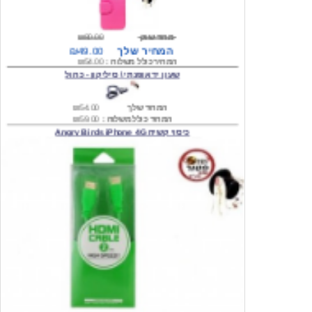
מחיר שוק
₪80.00
המחיר שלך
₪49.00
המחיר כולל משלוח :
₪54.00
שעון יד אופנתי \ סיליקון - כחול
המחיר שלך
₪54.00
המחיר כולל משלוח :
₪59.00
כיסוי קשיח Angry Birds iPhone 4G
המחיר שלך
₪74.00
משלוח חינם