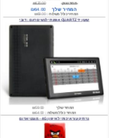
המחיר כולל משלוח :
₪69.00
שעון יד QUARTZ אופנתי לנשים דגם : דובי
המחיר שלך
₪59.00
המחיר כולל משלוח :
₪64.00
נרתיק עור איכותי לאייפון 4G - מגנטי אדום