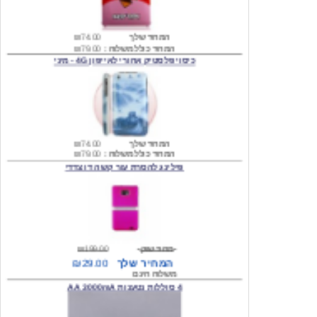
המחיר שלך
₪74.00
המחיר כולל משלוח :
₪79.00
כיסוי פלסטיק אחורי לאייפון 4G - מיני
המחיר שלך
₪74.00
המחיר כולל משלוח :
₪79.00
פילינג להסרת עור קשה דו צדדי
מחיר שוק
₪199.00
המחיר שלך
₪29.00
משלוח חינם
4 סוללות נטענות AA 3000mA