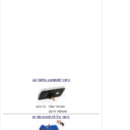
כיסוי לסמסונג גלקסי s2
המחיר שלך
₪59.00
משלוח חינם
כיסוי ג'ל לכיסא אופניים