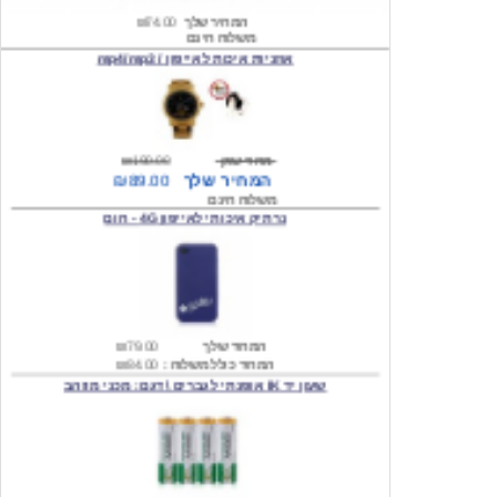
אוזניות איכות לאייפון / mp4/mp3
מחיר שוק
₪190.00
המחיר שלך
₪89.00
משלוח חינם
נרתיק איכותי לאייפון 4G - חום
המחיר שלך
₪79.00
המחיר כולל משלוח :
₪84.00
שעון יד IK אופנתי לגברים \ דגם: מכני מוזהב
המחיר שלך
₪219.00
המחיר כולל משלוח :
₪224.00