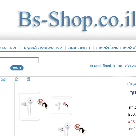
לאייפוד טאצ` ולאייפון
|
חדשות חמות
|
קניה סיטונאית לספקים
|
תקנון הגרל
בעגלה
סה``כ
undefined
₪
חפש
קטלוג
וך
₪50.
₪35.
₪40