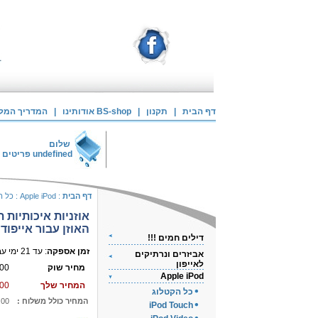
דף הבית
|
תקנון
|
אודותינו BS-shop
|
המדריך המלא 
שלום
undefined
פריטים 
דף הבית
:
Apple iPod
:
כל ה
אוזניות איכותיות ת
האוזן עבור אייפוד
דילים חמים !!!
זמן אספקה
: עד 21 ימי עבודה
אביזרים ונרתיקים
לאייפון
מחיר שוק
00
Apple iPod
המחיר שלך
00
כל הקטלוג
המחיר כולל משלוח :
.00
iPod Touch