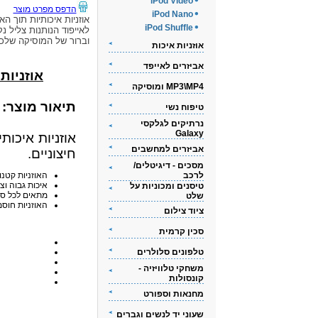
iPod Video
הדפס מפרט מוצר
iPod Nano
אוזניות איכותיות תוך האו
iPod Shuffle
לאייפוד הנותנות צליל נק
וברור של המוסיקה שלכ
אוזניות איכות
אביזרים לאייפד
אוזניות אי
MP3\MP4 ומוסיקה
תיאור מוצר:
טיפוח נשי
נרתיקים לגלקסי
Galaxy
אוזניות איכות
אביזרים למחשבים
חיצוניים.
מסכים - דיגיטלים/
לרכב
האוזניות קטנו
איכות גבוה וצ
טיסנים ומכוניות על
מתאים לכל סוגי ה-iPod
שלט
האוזניות חוסמ
ציוד צילום
סכין קרמית
טלפונים סלולרים
משחקי טלוויזיה -
קונסולות
מחנאות וספורט
שעוני יד לנשים וגברים