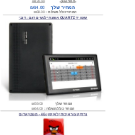
שעון יד QUARTZ אופנתי לנשים דגם : דובי
המחיר שלך
₪59.00
המחיר כולל משלוח :
₪64.00
נרתיק עור איכותי לאייפון 4G - מגנטי אדום
המחיר שלך
₪74.00