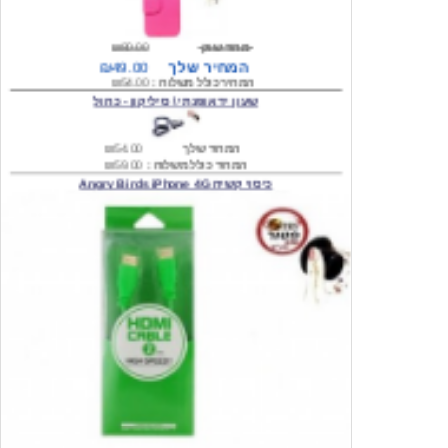
מחיר שוק
₪80.00
המחיר שלך
₪49.00
המחיר כולל משלוח :
₪54.00
שעון יד אופנתי \ סיליקון - כחול
המחיר שלך
₪54.00
המחיר כולל משלוח :
₪59.00
כיסוי קשיח Angry Birds iPhone 4G
המחיר שלך
₪74.00
משלוח חינם