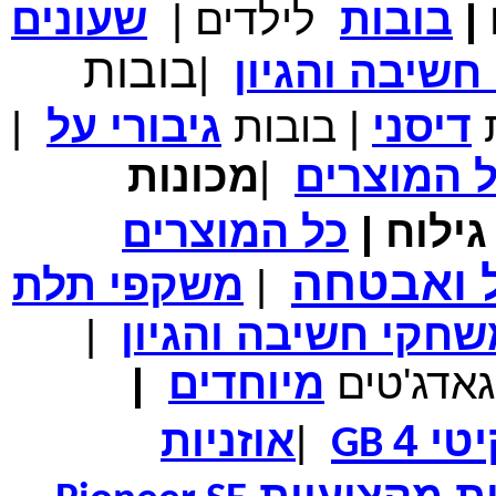
|
בובות
לילדים
|
שעונים
מחיר שוק
₪700.00
המחיר שלך
₪339.00
בובות
שיבה והגיון
|
משלוח חינם
במבצע תיק לנשיאת מחשב נייד 10.1 אינץ' בצבע ורוד בעל
עיטור פרחוני
ת
דיסני
|
בובות
גיבורי
על
|
ל
המוצרים
|
מכונות
ילוח
|
כל
המוצרים
מחיר שוק
₪150.00
המחיר שלך
₪99.00
המחיר כולל משלוח :
₪104.00
ל ואבטחה
|
משקפי תלת
נרתיק עור יוקרתי עבור אייפוד וידאו 60GB\80GB \שחור
חקי חשיבה והגיון
|
גאדג'טים
מיוחדים
|
טי 4
|
אוזניות
GB