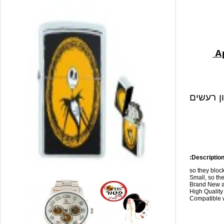
ון רעשים
Description
so they blo
Small, so the
Brand New a
High Qualit
Compatible w