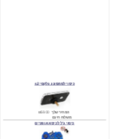
כיסוי לסמסונג גלקסי s2
המחיר שלך
₪59.00
משלוח חינם
כיסוי ג'ל לכיסא אופניים
מחיר שוק
₪140.00