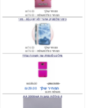
המחיר כולל משלוח :
₪79.00
כיסוי פלסטיק אחורי לאייפון 4G - מיני
המחיר שלך
₪74.00
המחיר כולל משלוח :
₪79.00
פילינג להסרת עור קשה דו צדדי
מחיר שוק
₪199.00
המחיר שלך
₪29.00
משלוח חינם
4 סוללות נטענות AA 3000mA