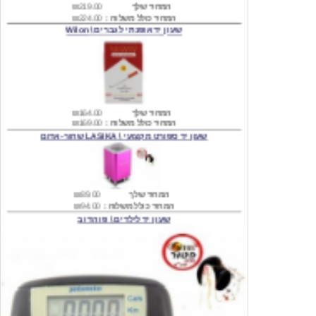
המחיר שלך
₪164.00
המחיר כולל משלוח :
₪169.00
שעון יד ספורט מקצועי \ LASIKA שחור-אדום
המחיר שלך
₪89.00
המחיר כולל משלוח :
₪94.00
שעון יד לילדים \ פו הדוב