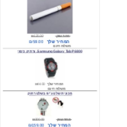
מחיר שוק
₪120.00
המחיר שלך
₪59.00
משלוח חינם
Samsung Galaxy Tab P6800, נרתיק כיסוי
המחיר שלך
₪44.00
משלוח חינם
מכונית שלט ג'יפ בשלט רחוק
מחיר שוק
₪300.00
המחיר שלך
₪159.00
משלוח חינם
כיסוי לסמסונג גלקסי s2