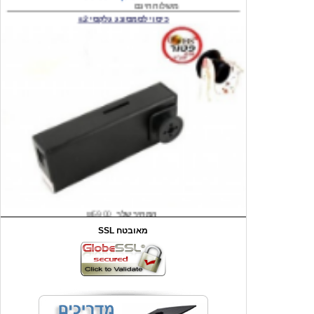
המחיר שלך
₪59.00
משלוח חינם
שעון יד לילדים קוף \תכלת
SSL מאובטח
מחיר שוק
₪90.00
המחיר שלך
₪44.00
המחיר כולל משלוח :
₪49.00
כיסוי אחורי לאייפון 4/4S