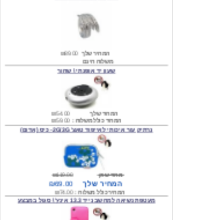
המחיר שלך
₪89.00
משלוח חינם
שעון יד אופנתי \ שחור
המחיר שלך
₪54.00
המחיר כולל משלוח :
₪59.00
נרתיק עור איכותי לאייפוד טאצ' 2G/3G- כיס (אדום)
מחיר שוק
₪119.00
המחיר שלך
₪69.00
המחיר כולל משלוח :
₪74.00
מעטפת נשיאה למחשב נייד 13.3 אינץ' \ סגול במבצע