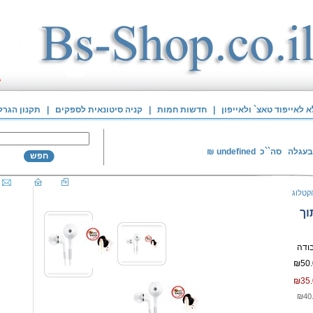
לאייפוד טאצ` ולאייפון
|
חדשות חמות
|
קניה סיטונאית לספקים
|
תקנון הגרל
בעגלה
סה``כ
undefined
₪
חפש
קטלוג
וך
₪50.
₪35.
₪40