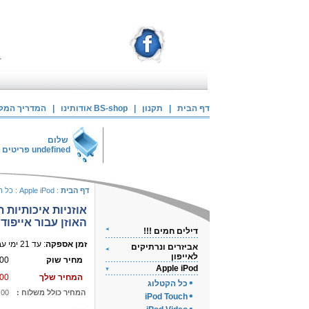
דף הבית
|
תקנון
|
אודותינו BS-shop
|
המדריך המלא 
שלום
undefined
פריטים 
דף הבית
:
Apple iPod
:
כל ה
אוזניות איכותיות ת
האוזן עבור אייפוד
דילים חמים !!!
זמן אספקה
: עד 21 ימי עבודה
אביזרים ונרתיקים
לאייפון
מחיר שוק
00
Apple iPod
המחיר שלך
00
כל הקטלוג
המחיר כולל משלוח :
.00
iPod Touch