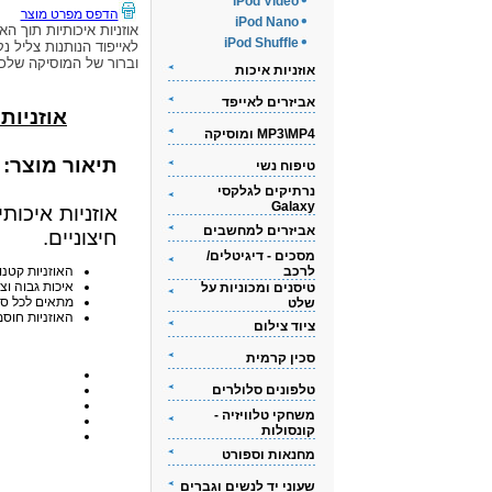
iPod Video
הדפס מפרט מוצר
iPod Nano
אוזניות איכותיות תוך האו
iPod Shuffle
לאייפוד הנותנות צליל נק
וברור של המוסיקה שלכ
אוזניות איכות
אביזרים לאייפד
אוזניות אי
MP3\MP4 ומוסיקה
תיאור מוצר:
טיפוח נשי
נרתיקים לגלקסי
Galaxy
אוזניות איכות
אביזרים למחשבים
חיצוניים.
מסכים - דיגיטלים/
לרכב
האוזניות קטנו
איכות גבוה וצ
טיסנים ומכוניות על
מתאים לכל סוגי ה-iPod
שלט
האוזניות חוסמ
ציוד צילום
סכין קרמית
טלפונים סלולרים
משחקי טלוויזיה -
קונסולות
מחנאות וספורט
שעוני יד לנשים וגברים