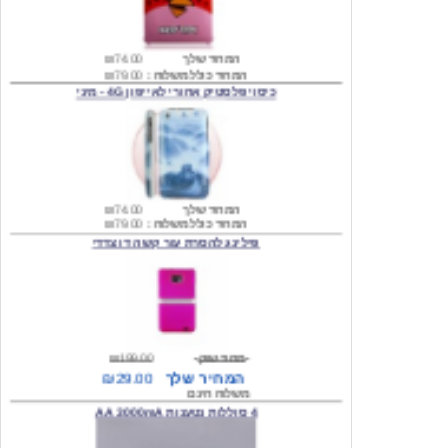
המחיר שלך
₪74.00
המחיר כולל משלוח :
₪79.00
כיסוי פלסטיק אחורי לאייפון 4G - מיני
המחיר שלך
₪74.00
המחיר כולל משלוח :
₪79.00
פילינג להסרת עור קשה דו צדדי
מחיר שוק
₪199.00
המחיר שלך
₪29.00
משלוח חינם
4 סוללות נטענות AA 3000mA