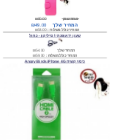
מחיר שוק
₪80.00
המחיר שלך
₪49.00
המחיר כולל משלוח :
₪54.00
שעון יד אופנתי \ סיליקון - כחול
המחיר שלך
₪54.00
המחיר כולל משלוח :
₪59.00
כיסוי קשיח Angry Birds iPhone 4G
המחיר שלך
₪74.00
משלוח חינם