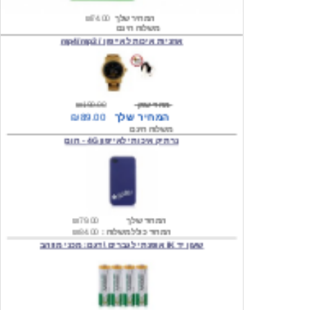
אוזניות איכות לאייפון / mp4/mp3
מחיר שוק
₪190.00
המחיר שלך
₪89.00
משלוח חינם
נרתיק איכותי לאייפון 4G - חום
המחיר שלך
₪79.00
המחיר כולל משלוח :
₪84.00
שעון יד IK אופנתי לגברים \ דגם: מכני מוזהב
המחיר שלך
₪219.00
המחיר כולל משלוח :
₪224.00