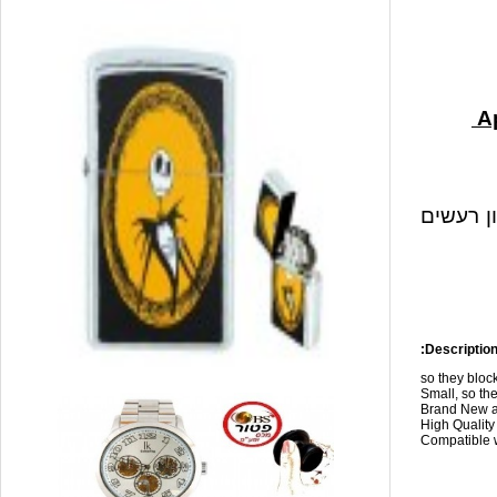
ון רעשים
Description
so they blo
Small, so the
Brand New a
High Qualit
Compatible w