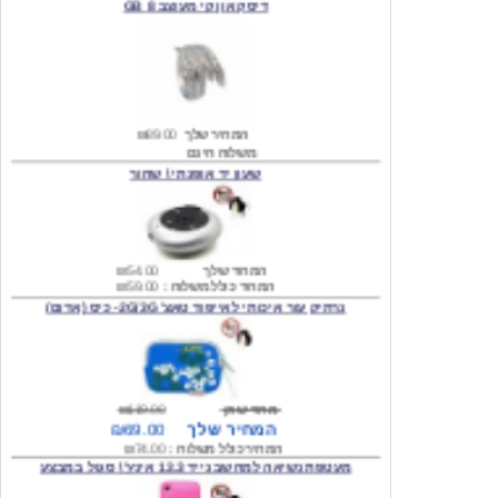
המחיר שלך
₪89.00
משלוח חינם
שעון יד אופנתי \ שחור
המחיר שלך
₪54.00
המחיר כולל משלוח :
₪59.00
נרתיק עור איכותי לאייפוד טאצ' 2G/3G- כיס (אדום)
מחיר שוק
₪119.00
המחיר שלך
₪69.00
המחיר כולל משלוח :
₪74.00
מעטפת נשיאה למחשב נייד 13.3 אינץ' \ סגול במבצע