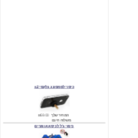
כיסוי לסמסונג גלקסי s2
המחיר שלך
₪59.00
משלוח חינם
כיסוי ג'ל לכיסא אופניים