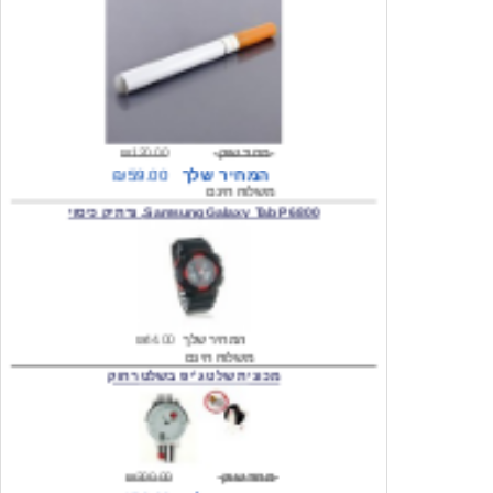
מחיר שוק
₪120.00
המחיר שלך
₪59.00
משלוח חינם
Samsung Galaxy Tab P6800, נרתיק כיסוי
המחיר שלך
₪44.00
משלוח חינם
מכונית שלט ג'יפ בשלט רחוק
מחיר שוק
₪300.00
המחיר שלך
₪159.00
משלוח חינם
כיסוי לסמסונג גלקסי s2