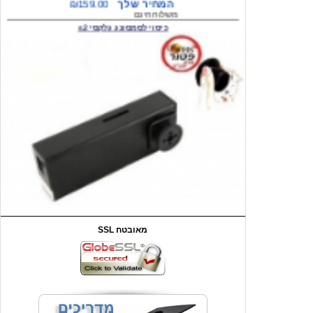
המחיר שלך
₪59.00
משלוח חינם
שעון יד לילדים קוף \תכלת
SSL מאובטח
מחיר שוק
₪90.00
המחיר שלך
₪44.00
המחיר כולל משלוח :
₪49.00