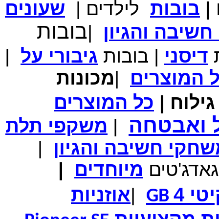
|
בובות
לילדים
|
שעונים
מחיר שוק
₪700.00
בובות
המחיר שלך
₪339.00
שיבה והגיון
|
משלוח חינם
במבצע תיק לנשיאת מחשב נייד 10.1 אינץ' בצבע ורוד בעל
ת
דיסני
|
בובות
גיבורי
על
|
עיטור פרחוני
ל
המוצרים
|
מכונות
ילוח
|
כל
המוצרים
מחיר שוק
₪150.00
המחיר שלך
₪99.00
ל ואבטחה
|
משקפי תלת
המחיר כולל משלוח :
₪104.00
נרתיק עור יוקרתי עבור אייפוד וידאו 60GB\80GB \שחור
חקי חשיבה והגיון
|
גאדג'טים
מיוחדים
|
טי 4
|
אוזניות
GB