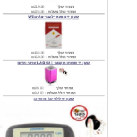
שעון יד אופנתי לגברים \ Wilon
המחיר שלך
₪164.00
המחיר כולל משלוח :
₪169.00
שעון יד ספורט מקצועי \ LASIKA שחור-אדום
המחיר שלך
₪89.00
המחיר כולל משלוח :
₪94.00
שעון יד לילדים \ פו הדוב