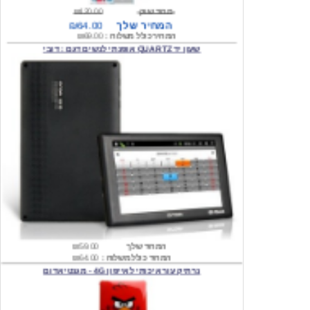
המחיר כולל משלוח :
₪69.00
שעון יד QUARTZ אופנתי לנשים דגם : דובי
המחיר שלך
₪59.00
המחיר כולל משלוח :
₪64.00
נרתיק עור איכותי לאייפון 4G - מגנטי אדום