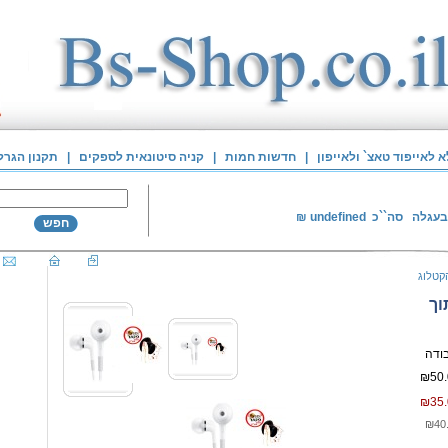
לאייפוד טאצ` ולאייפון
|
חדשות חמות
|
קניה סיטונאית לספקים
|
תקנון הגרל
בעגלה
סה``כ
undefined
₪
חפש
קטלוג
וך
₪50.
₪35.
₪40