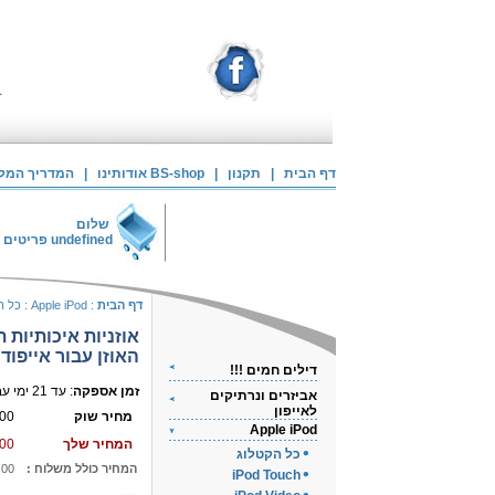
דף הבית
|
תקנון
|
אודותינו BS-shop
|
המדריך המלא 
שלום
undefined
פריטים 
דף הבית
:
Apple iPod
:
כל ה
אוזניות איכותיות ת
האוזן עבור אייפוד
דילים חמים !!!
זמן אספקה
: עד 21 ימי עבודה
אביזרים ונרתיקים
לאייפון
מחיר שוק
00
Apple iPod
המחיר שלך
00
כל הקטלוג
המחיר כולל משלוח :
.00
iPod Touch