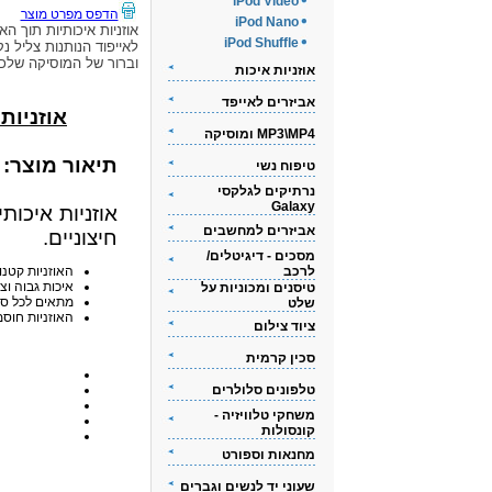
iPod Video
הדפס מפרט מוצר
iPod Nano
אוזניות איכותיות תוך האו
iPod Shuffle
לאייפוד הנותנות צליל נק
וברור של המוסיקה שלכ
אוזניות איכות
אביזרים לאייפד
אוזניות אי
MP3\MP4 ומוסיקה
תיאור מוצר:
טיפוח נשי
נרתיקים לגלקסי
Galaxy
אוזניות איכות
אביזרים למחשבים
חיצוניים.
מסכים - דיגיטלים/
לרכב
האוזניות קטנו
איכות גבוה וצ
טיסנים ומכוניות על
מתאים לכל סוגי ה-iPod
שלט
האוזניות חוסמ
ציוד צילום
סכין קרמית
טלפונים סלולרים
משחקי טלוויזיה -
קונסולות
מחנאות וספורט
שעוני יד לנשים וגברים