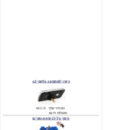
כיסוי לסמסונג גלקסי s2
המחיר שלך
₪59.00
משלוח חינם
כיסוי ג'ל לכיסא אופניים