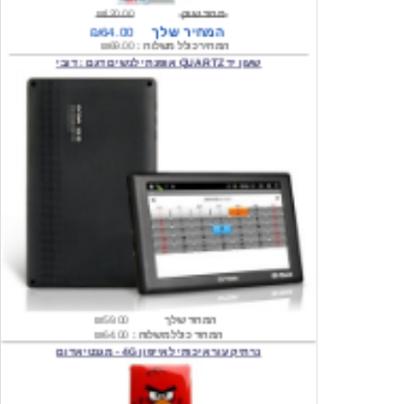
המחיר כולל משלוח :
₪69.00
שעון יד QUARTZ אופנתי לנשים דגם : דובי
המחיר שלך
₪59.00
המחיר כולל משלוח :
₪64.00
נרתיק עור איכותי לאייפון 4G - מגנטי אדום