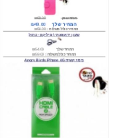
מחיר שוק
₪80.00
המחיר שלך
₪49.00
המחיר כולל משלוח :
₪54.00
שעון יד אופנתי \ סיליקון - כחול
המחיר שלך
₪54.00
המחיר כולל משלוח :
₪59.00
כיסוי קשיח Angry Birds iPhone 4G
המחיר שלך
₪74.00
משלוח חינם