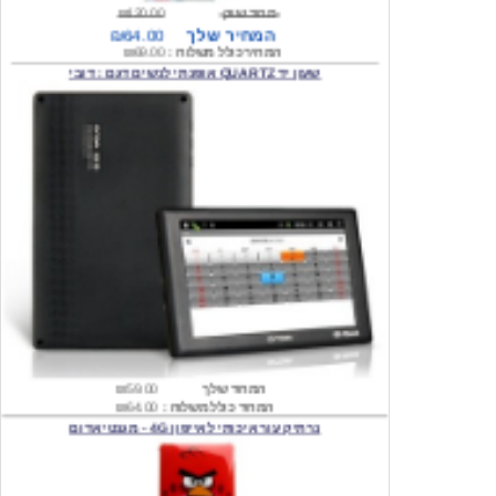
המחיר כולל משלוח :
₪69.00
שעון יד QUARTZ אופנתי לנשים דגם : דובי
המחיר שלך
₪59.00
המחיר כולל משלוח :
₪64.00
נרתיק עור איכותי לאייפון 4G - מגנטי אדום