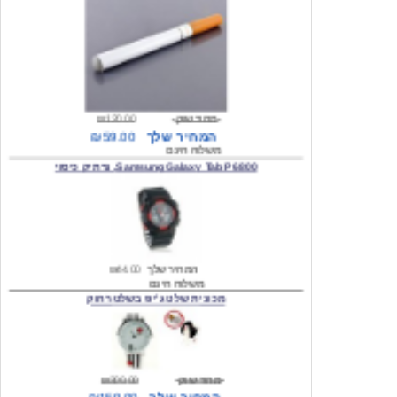
מחיר שוק
₪120.00
המחיר שלך
₪59.00
משלוח חינם
Samsung Galaxy Tab P6800, נרתיק כיסוי
המחיר שלך
₪44.00
משלוח חינם
מכונית שלט ג'יפ בשלט רחוק
מחיר שוק
₪300.00
המחיר שלך
₪159.00
משלוח חינם
כיסוי לסמסונג גלקסי s2