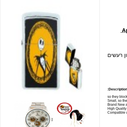
ון רעשים
Description
so they blo
Small, so the
Brand New a
High Qualit
Compatible w