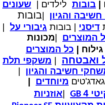
|
בובות
לילדים
|
שעונים
מחיר שוק
₪700.00
המחיר שלך
₪339.00
בובות
שיבה והגיון
|
משלוח חינם
במבצע תיק לנשיאת מחשב נייד 10.1 אינץ' בצבע ורוד בעל
עיטור פרחוני
ת
דיסני
|
בובות
גיבורי
על
|
ל
המוצרים
|
מכונות
ילוח
|
כל
המוצרים
מחיר שוק
₪150.00
המחיר שלך
₪99.00
ל ואבטחה
|
משקפי תלת
המחיר כולל משלוח :
₪104.00
נרתיק עור יוקרתי עבור אייפוד וידאו 60GB\80GB \שחור
חקי חשיבה והגיון
|
גאדג'טים
מיוחדים
|
טי 4
|
אוזניות
GB