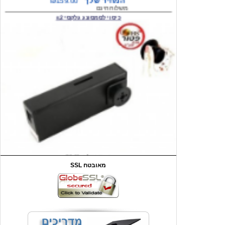
המחיר שלך
₪59.00
משלוח חינם
שעון יד לילדים קוף \תכלת
SSL מאובטח
מחיר שוק
₪90.00
המחיר שלך
₪44.00
המחיר כולל משלוח :
₪49.00
כיסוי אחורי לאייפון 4/4S