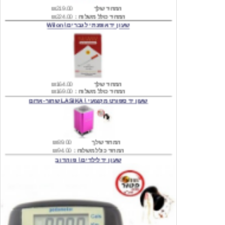
שעון יד אופנתי לגברים \ Wilon
המחיר שלך
₪164.00
המחיר כולל משלוח :
₪169.00
שעון יד ספורט מקצועי \ LASIKA שחור-אדום
המחיר שלך
₪89.00
המחיר כולל משלוח :
₪94.00
שעון יד לילדים \ פו הדוב