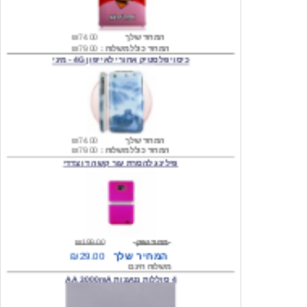
המחיר שלך
₪74.00
המחיר כולל משלוח :
₪79.00
כיסוי פלסטיק אחורי לאייפון 4G - מיני
המחיר שלך
₪74.00
המחיר כולל משלוח :
₪79.00
פילינג להסרת עור קשה דו צדדי
מחיר שוק
₪199.00
המחיר שלך
₪29.00
משלוח חינם
4 סוללות נטענות AA 3000mA