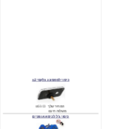
כיסוי לסמסונג גלקסי s2
המחיר שלך
₪59.00
משלוח חינם
כיסוי ג'ל לכיסא אופניים