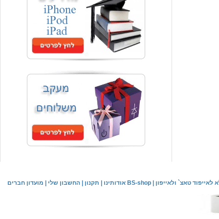
המחיר שלך
₪59.00
משלוח חינם
שעון יד אופנתי
המחיר שלך
₪59.00
משלוח חינם
שעון יד לילדים \ הלו קיטי - לבן
מחיר שוק
₪89.00
לאייפוד טאצ` ולאייפון
|
אודותינו BS-shop
|
תקנון
|
החשבון שלי
|
מועדון חברים
המחיר שלך
₪44.00
המחיר כולל משלוח :
₪49.00
שעון יד אופנתי לנשים \ יוקרתי כסוף