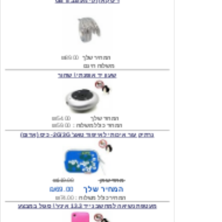
המחיר שלך
₪89.00
משלוח חינם
שעון יד אופנתי \ שחור
המחיר שלך
₪54.00
המחיר כולל משלוח :
₪59.00
נרתיק עור איכותי לאייפוד טאצ' 2G/3G- כיס (אדום)
מחיר שוק
₪119.00
המחיר שלך
₪69.00
המחיר כולל משלוח :
₪74.00
מעטפת נשיאה למחשב נייד 13.3 אינץ' \ סגול במבצע