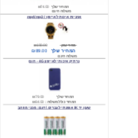
אוזניות איכות לאייפון / mp4/mp3
מחיר שוק
₪190.00
המחיר שלך
₪89.00
משלוח חינם
נרתיק איכותי לאייפון 4G - חום
המחיר שלך
₪79.00
המחיר כולל משלוח :
₪84.00
שעון יד IK אופנתי לגברים \ דגם: מכני מוזהב
המחיר שלך
₪219.00
המחיר כולל משלוח :
₪224.00