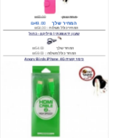
מחיר שוק
₪80.00
המחיר שלך
₪49.00
המחיר כולל משלוח :
₪54.00
שעון יד אופנתי \ סיליקון - כחול
המחיר שלך
₪54.00
המחיר כולל משלוח :
₪59.00
כיסוי קשיח Angry Birds iPhone 4G
המחיר שלך
₪74.00
משלוח חינם