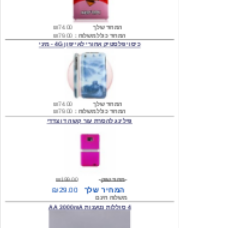
המחיר שלך
₪74.00
המחיר כולל משלוח :
₪79.00
כיסוי פלסטיק אחורי לאייפון 4G - מיני
המחיר שלך
₪74.00
המחיר כולל משלוח :
₪79.00
פילינג להסרת עור קשה דו צדדי
מחיר שוק
₪199.00
המחיר שלך
₪29.00
משלוח חינם
4 סוללות נטענות AA 3000mA