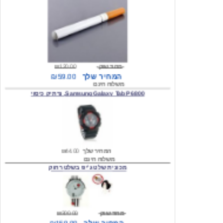
מחיר שוק
₪120.00
המחיר שלך
₪59.00
משלוח חינם
Samsung Galaxy Tab P6800, נרתיק כיסוי
המחיר שלך
₪44.00
משלוח חינם
מכונית שלט ג'יפ בשלט רחוק
מחיר שוק
₪300.00
המחיר שלך
₪159.00
משלוח חינם
כיסוי לסמסונג גלקסי s2