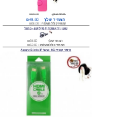
מחיר שוק
₪80.00
המחיר שלך
₪49.00
המחיר כולל משלוח :
₪54.00
שעון יד אופנתי \ סיליקון - כחול
המחיר שלך
₪54.00
המחיר כולל משלוח :
₪59.00
כיסוי קשיח Angry Birds iPhone 4G
המחיר שלך
₪74.00
משלוח חינם