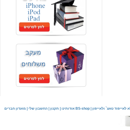
המחיר שלך
₪59.00
משלוח חינם
שעון יד אופנתי
המחיר שלך
₪59.00
משלוח חינם
שעון יד לילדים \ הלו קיטי - לבן
מחיר שוק
₪89.00
לאייפוד טאצ` ולאייפון
|
אודותינו BS-shop
|
תקנון
|
החשבון שלי
|
מועדון חברים
המחיר שלך
₪44.00
המחיר כולל משלוח :
₪49.00
שעון יד אופנתי לנשים \ יוקרתי כסוף