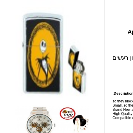
ון רעשים
Description
so they blo
Small, so the
Brand New a
High Qualit
Compatible w