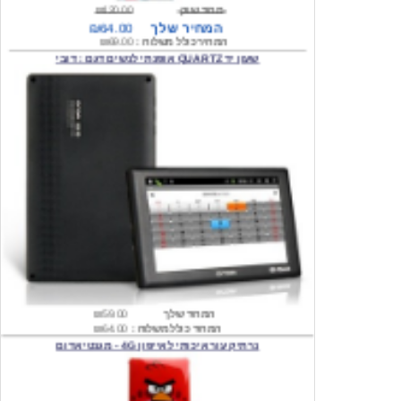
המחיר כולל משלוח :
₪69.00
שעון יד QUARTZ אופנתי לנשים דגם : דובי
המחיר שלך
₪59.00
המחיר כולל משלוח :
₪64.00
נרתיק עור איכותי לאייפון 4G - מגנטי אדום