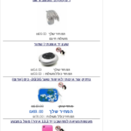
המחיר שלך
₪89.00
משלוח חינם
שעון יד אופנתי \ שחור
המחיר שלך
₪54.00
המחיר כולל משלוח :
₪59.00
נרתיק עור איכותי לאייפוד טאצ' 2G/3G- כיס (אדום)
מחיר שוק
₪119.00
המחיר שלך
₪69.00
המחיר כולל משלוח :
₪74.00
מעטפת נשיאה למחשב נייד 13.3 אינץ' \ סגול במבצע