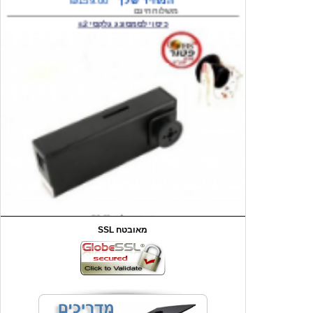
המחיר שלך
₪59.00
משלוח חינם
שעון יד לילדים קוף \תכלת
SSL מאובטח
מחיר שוק
₪90.00
המחיר שלך
₪44.00
המחיר כולל משלוח :
₪49.00
כיסוי אחורי לאייפון 4/4S