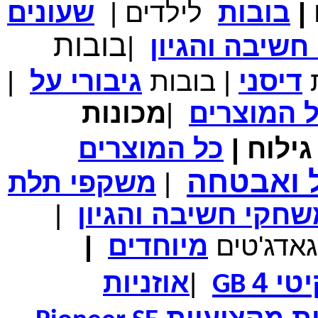
|
בובות
לילדים
|
שעונים
מחיר שוק
₪700.00
המחיר שלך
₪339.00
בובות
שיבה והגיון
|
משלוח חינם
במבצע תיק לנשיאת מחשב נייד 10.1 אינץ' בצבע ורוד בעל
עיטור פרחוני
ת
דיסני
|
בובות
גיבורי
על
|
ל
המוצרים
|
מכונות
ילוח
|
כל
המוצרים
מחיר שוק
₪150.00
המחיר שלך
₪99.00
ל ואבטחה
|
משקפי תלת
המחיר כולל משלוח :
₪104.00
נרתיק עור יוקרתי עבור אייפוד וידאו 60GB\80GB \שחור
חקי חשיבה והגיון
|
גאדג'טים
מיוחדים
|
טי 4
|
אוזניות
GB