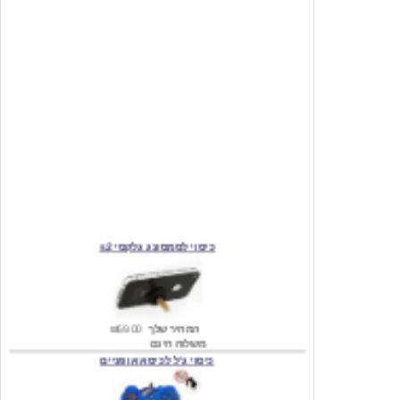
כיסוי לסמסונג גלקסי s2
המחיר שלך
₪59.00
משלוח חינם
כיסוי ג'ל לכיסא אופניים