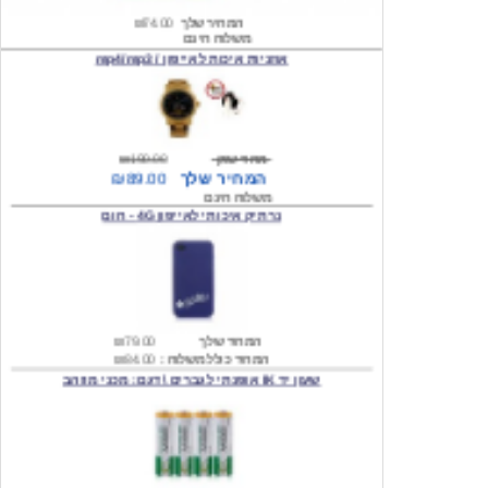
אוזניות איכות לאייפון / mp4/mp3
מחיר שוק
₪190.00
המחיר שלך
₪89.00
משלוח חינם
נרתיק איכותי לאייפון 4G - חום
המחיר שלך
₪79.00
המחיר כולל משלוח :
₪84.00
שעון יד IK אופנתי לגברים \ דגם: מכני מוזהב
המחיר שלך
₪219.00
המחיר כולל משלוח :
₪224.00