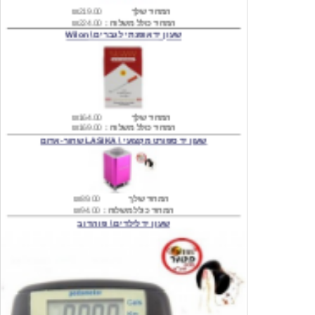
שעון יד אופנתי לגברים \ Wilon
המחיר שלך
₪164.00
המחיר כולל משלוח :
₪169.00
שעון יד ספורט מקצועי \ LASIKA שחור-אדום
המחיר שלך
₪89.00
המחיר כולל משלוח :
₪94.00
שעון יד לילדים \ פו הדוב