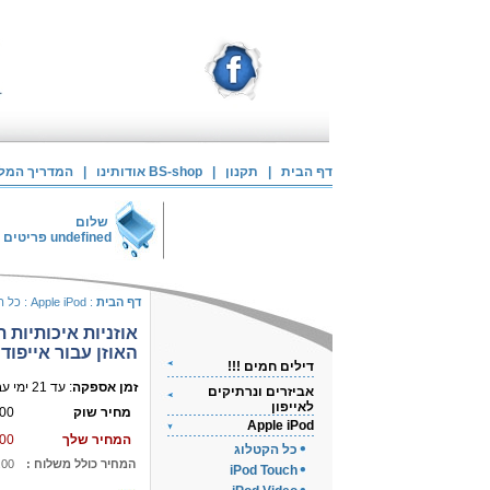
דף הבית
|
תקנון
|
אודותינו BS-shop
|
המדריך המלא 
שלום
undefined
פריטים 
דף הבית
:
Apple iPod
:
כל ה
אוזניות איכותיות ת
האוזן עבור אייפוד
דילים חמים !!!
זמן אספקה
: עד 21 ימי עבודה
אביזרים ונרתיקים
לאייפון
מחיר שוק
00
Apple iPod
המחיר שלך
00
כל הקטלוג
המחיר כולל משלוח :
.00
iPod Touch