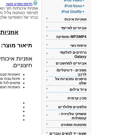
iPod Video
הדפס מפרט מוצר
iPod Nano
אוזניות איכותיות תוך האו
iPod Shuffle
לאייפוד הנותנות צליל נק
וברור של המוסיקה שלכ
אוזניות איכות
אביזרים לאייפד
אוזניות אי
MP3\MP4 ומוסיקה
תיאור מוצר:
טיפוח נשי
נרתיקים לגלקסי
Galaxy
אוזניות איכות
אביזרים למחשבים
חיצוניים.
מסכים - דיגיטלים/
לרכב
האוזניות קטנו
איכות גבוה וצ
טיסנים ומכוניות על
מתאים לכל סוגי ה-iPod
שלט
האוזניות חוסמ
ציוד צילום
סכין קרמית
טלפונים סלולרים
משחקי טלוויזיה -
קונסולות
מחנאות וספורט
שעוני יד לנשים וגברים