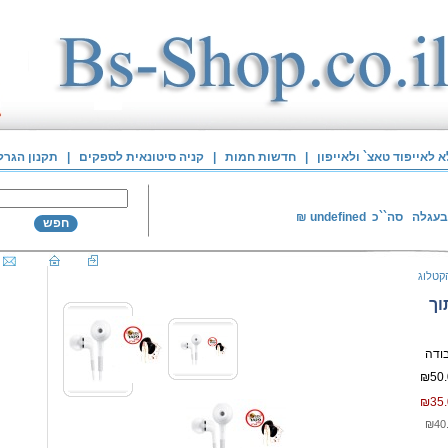
לאייפוד טאצ` ולאייפון
|
חדשות חמות
|
קניה סיטונאית לספקים
|
תקנון הגרל
בעגלה
סה``כ
undefined
₪
חפש
קטלוג
וך
₪50.
₪35.
₪40