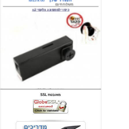
המחיר שלך
₪59.00
משלוח חינם
שעון יד לילדים קוף \תכלת
SSL מאובטח
מחיר שוק
₪90.00
המחיר שלך
₪44.00
המחיר כולל משלוח :
₪49.00
כיסוי אחורי לאייפון 4/4S