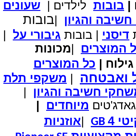
|
בובות
לילדים
|
שעונים
מחיר שוק
₪700.00
המחיר שלך
₪339.00
בובות
שיבה והגיון
|
משלוח חינם
במבצע תיק לנשיאת מחשב נייד 10.1 אינץ' בצבע ורוד בעל
עיטור פרחוני
ת
דיסני
|
בובות
גיבורי
על
|
ל
המוצרים
|
מכונות
ילוח
|
כל
המוצרים
מחיר שוק
₪150.00
המחיר שלך
₪99.00
ל ואבטחה
|
משקפי תלת
המחיר כולל משלוח :
₪104.00
נרתיק עור יוקרתי עבור אייפוד וידאו 60GB\80GB \שחור
חקי חשיבה והגיון
|
גאדג'טים
מיוחדים
|
טי 4
|
אוזניות
GB