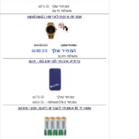
אוזניות איכות לאייפון / mp4/mp3
מחיר שוק
₪190.00
המחיר שלך
₪89.00
משלוח חינם
נרתיק איכותי לאייפון 4G - חום
המחיר שלך
₪79.00
המחיר כולל משלוח :
₪84.00
שעון יד IK אופנתי לגברים \ דגם: מכני מוזהב
המחיר שלך
₪219.00
המחיר כולל משלוח :
₪224.00