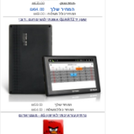
המחיר כולל משלוח :
₪69.00
שעון יד QUARTZ אופנתי לנשים דגם : דובי
המחיר שלך
₪59.00
המחיר כולל משלוח :
₪64.00
נרתיק עור איכותי לאייפון 4G - מגנטי אדום