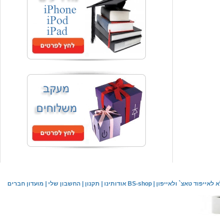
המחיר שלך
₪59.00
משלוח חינם
שעון יד אופנתי
המחיר שלך
₪59.00
משלוח חינם
שעון יד לילדים \ הלו קיטי - לבן
מחיר שוק
₪89.00
לאייפוד טאצ` ולאייפון
|
אודותינו BS-shop
|
תקנון
|
החשבון שלי
|
מועדון חברים
המחיר שלך
₪44.00
המחיר כולל משלוח :
₪49.00
שעון יד אופנתי לנשים \ יוקרתי כסוף