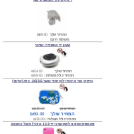
המחיר שלך
₪89.00
משלוח חינם
שעון יד אופנתי \ שחור
המחיר שלך
₪54.00
המחיר כולל משלוח :
₪59.00
נרתיק עור איכותי לאייפוד טאצ' 2G/3G- כיס (אדום)
מחיר שוק
₪119.00
המחיר שלך
₪69.00
המחיר כולל משלוח :
₪74.00
מעטפת נשיאה למחשב נייד 13.3 אינץ' \ סגול במבצע