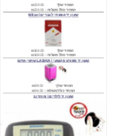
שעון יד אופנתי לגברים \ Wilon
המחיר שלך
₪164.00
המחיר כולל משלוח :
₪169.00
שעון יד ספורט מקצועי \ LASIKA שחור-אדום
המחיר שלך
₪89.00
המחיר כולל משלוח :
₪94.00
שעון יד לילדים \ פו הדוב