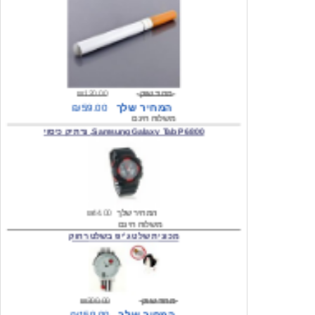
מחיר שוק
₪120.00
המחיר שלך
₪59.00
משלוח חינם
Samsung Galaxy Tab P6800, נרתיק כיסוי
המחיר שלך
₪44.00
משלוח חינם
מכונית שלט ג'יפ בשלט רחוק
מחיר שוק
₪300.00
המחיר שלך
₪159.00
משלוח חינם
כיסוי לסמסונג גלקסי s2