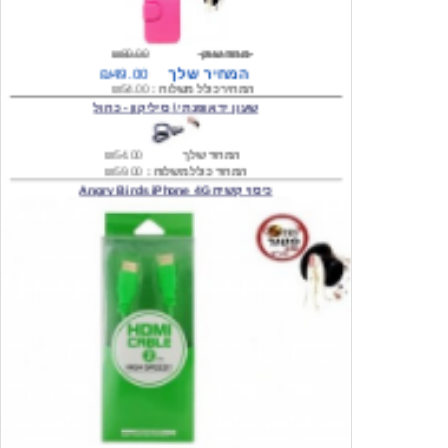
מחיר שוק
₪80.00
המחיר שלך
₪49.00
המחיר כולל משלוח :
₪54.00
שעון יד אופנתי \ סיליקון - כחול
המחיר שלך
₪54.00
המחיר כולל משלוח :
₪59.00
כיסוי קשיח Angry Birds iPhone 4G
המחיר שלך
₪74.00
משלוח חינם