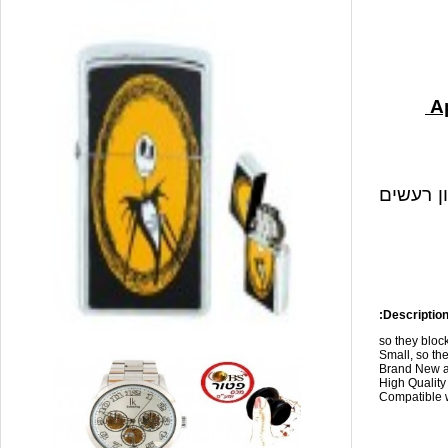
ון רעשים
Description
so they blo
Small, so the
Brand New a
High Qualit
Compatible w