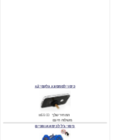
כיסוי לסמסונג גלקסי s2
המחיר שלך
₪59.00
משלוח חינם
כיסוי ג'ל לכיסא אופניים