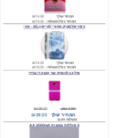
המחיר שלך
₪74.00
המחיר כולל משלוח :
₪79.00
כיסוי פלסטיק אחורי לאייפון 4G - מיני
המחיר שלך
₪74.00
המחיר כולל משלוח :
₪79.00
פילינג להסרת עור קשה דו צדדי
מחיר שוק
₪199.00
המחיר שלך
₪29.00
משלוח חינם
4 סוללות נטענות AA 3000mA