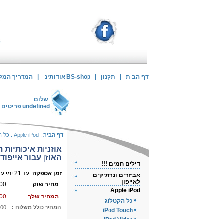
דף הבית
|
תקנון
|
אודותינו BS-shop
|
המדריך המלא 
שלום
undefined
פריטים 
דף הבית
:
Apple iPod
:
כל ה
אוזניות איכותיות ת
האוזן עבור אייפוד
דילים חמים !!!
זמן אספקה
: עד 21 ימי עבודה
אביזרים ונרתיקים
לאייפון
מחיר שוק
00
Apple iPod
המחיר שלך
00
כל הקטלוג
המחיר כולל משלוח :
.00
iPod Touch