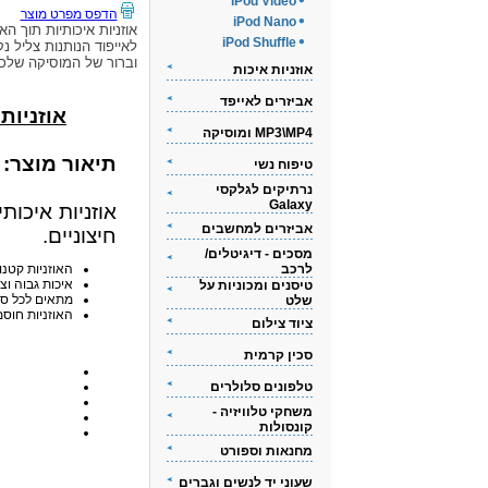
iPod Video
הדפס מפרט מוצר
iPod Nano
אוזניות איכותיות תוך האו
iPod Shuffle
לאייפוד הנותנות צליל נק
וברור של המוסיקה שלכ
אוזניות איכות
אביזרים לאייפד
אוזניות אי
MP3\MP4 ומוסיקה
תיאור מוצר:
טיפוח נשי
נרתיקים לגלקסי
Galaxy
אוזניות איכות
אביזרים למחשבים
חיצוניים.
מסכים - דיגיטלים/
לרכב
האוזניות קטנו
איכות גבוה וצ
טיסנים ומכוניות על
מתאים לכל סוגי ה-iPod
שלט
האוזניות חוסמ
ציוד צילום
סכין קרמית
טלפונים סלולרים
משחקי טלוויזיה -
קונסולות
מחנאות וספורט
שעוני יד לנשים וגברים