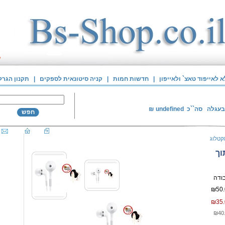
לאייפוד טאצ` ולאייפון
|
חדשות חמות
|
קניה סיטונאית לספקים
|
תקנון הגרל
בעגלה
סה``כ
undefined
₪
חפש
קטלוג
וך
₪50.
₪35.
₪40