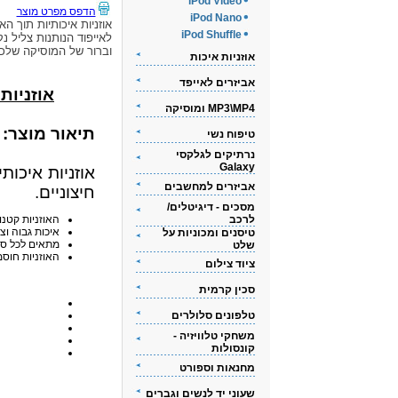
iPod Video
הדפס מפרט מוצר
iPod Nano
אוזניות איכותיות תוך האו
iPod Shuffle
לאייפוד הנותנות צליל נק
וברור של המוסיקה שלכ
אוזניות איכות
אביזרים לאייפד
אוזניות אי
MP3\MP4 ומוסיקה
תיאור מוצר:
טיפוח נשי
נרתיקים לגלקסי
Galaxy
אוזניות איכות
אביזרים למחשבים
חיצוניים.
מסכים - דיגיטלים/
לרכב
האוזניות קטנו
איכות גבוה וצ
טיסנים ומכוניות על
מתאים לכל סוגי ה-iPod
שלט
האוזניות חוסמ
ציוד צילום
סכין קרמית
טלפונים סלולרים
משחקי טלוויזיה -
קונסולות
מחנאות וספורט
שעוני יד לנשים וגברים