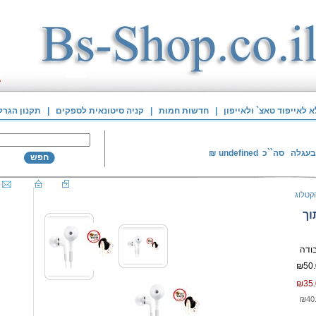
לאייפוד טאצ` ולאייפון
|
חדשות חמות
|
קניה סיטונאית לספקים
|
תקנון הגרל
בעגלה
סה``כ
undefined
₪
חפש
קטלוג
וך
₪50.
₪35.
₪40