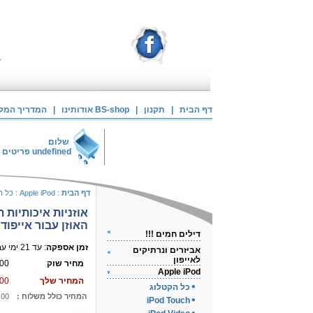
דף הבית
|
תקנון
|
אודותינו BS-shop
|
המדריך המלא 
שלום
undefined
פריטים 
דף הבית
:
Apple iPod
:
כל ה
אוזניות איכותיות ת
האוזן עבור אייפוד
דילים חמים !!!
זמן אספקה
: עד 21 ימי עבודה
אביזרים ונרתיקים
לאייפון
מחיר שוק
00
Apple iPod
המחיר שלך
00
כל הקטלוג
המחיר כולל משלוח :
.00
iPod Touch