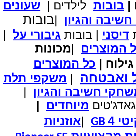
|
בובות
לילדים
|
שעונים
מחיר שוק
₪700.00
בובות
המחיר שלך
₪339.00
שיבה והגיון
|
משלוח חינם
במבצע תיק לנשיאת מחשב נייד 10.1 אינץ' בצבע ורוד בעל
עיטור פרחוני
ת
דיסני
|
בובות
גיבורי
על
|
ל
המוצרים
|
מכונות
ילוח
|
כל
המוצרים
מחיר שוק
₪150.00
המחיר שלך
₪99.00
ל ואבטחה
|
משקפי תלת
המחיר כולל משלוח :
₪104.00
נרתיק עור יוקרתי עבור אייפוד וידאו 60GB\80GB \שחור
חקי חשיבה והגיון
|
גאדג'טים
מיוחדים
|
טי 4
|
אוזניות
GB