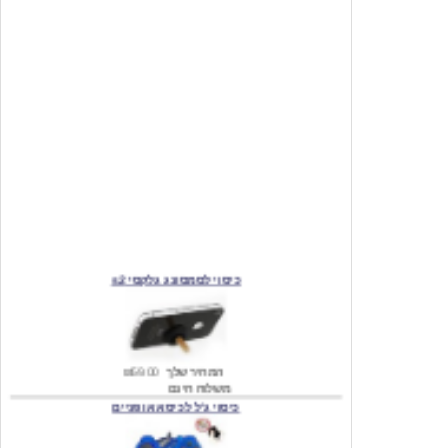
כיסוי לסמסונג גלקסי s2
המחיר שלך
₪59.00
משלוח חינם
כיסוי ג'ל לכיסא אופניים