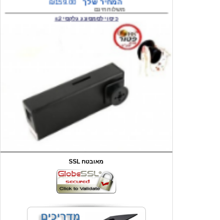
המחיר שלך
₪59.00
משלוח חינם
שעון יד לילדים קוף \תכלת
SSL מאובטח
מחיר שוק
₪90.00
המחיר שלך
₪44.00
המחיר כולל משלוח :
₪49.00
כיסוי אחורי לאייפון 4/4S