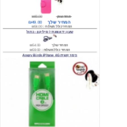
מחיר שוק
₪80.00
המחיר שלך
₪49.00
המחיר כולל משלוח :
₪54.00
שעון יד אופנתי \ סיליקון - כחול
המחיר שלך
₪54.00
המחיר כולל משלוח :
₪59.00
כיסוי קשיח Angry Birds iPhone 4G
המחיר שלך
₪74.00
משלוח חינם