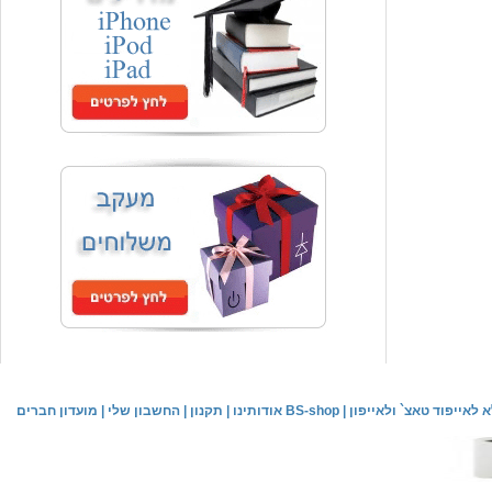
המחיר שלך
₪59.00
משלוח חינם
שעון יד אופנתי
המחיר שלך
₪59.00
משלוח חינם
שעון יד לילדים \ הלו קיטי - לבן
מחיר שוק
₪89.00
לאייפוד טאצ` ולאייפון
|
אודותינו BS-shop
|
תקנון
|
החשבון שלי
|
מועדון חברים
המחיר שלך
₪44.00
המחיר כולל משלוח :
₪49.00
שעון יד אופנתי לנשים \ יוקרתי כסוף