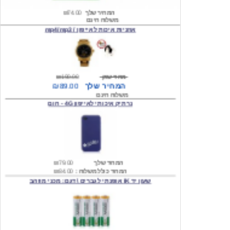
אוזניות איכות לאייפון / mp4/mp3
מחיר שוק
₪190.00
המחיר שלך
₪89.00
משלוח חינם
נרתיק איכותי לאייפון 4G - חום
המחיר שלך
₪79.00
המחיר כולל משלוח :
₪84.00
שעון יד IK אופנתי לגברים \ דגם: מכני מוזהב
המחיר שלך
₪219.00
המחיר כולל משלוח :
₪224.00