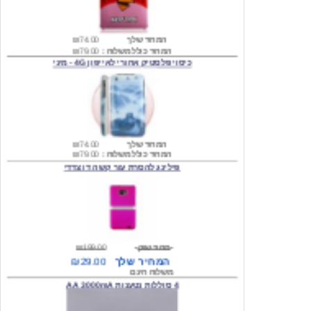
המחיר שלך
₪74.00
המחיר כולל משלוח :
₪79.00
כיסוי פלסטיק אחורי לאייפון 4G - מיני
המחיר שלך
₪74.00
המחיר כולל משלוח :
₪79.00
פילינג להסרת עור קשה דו צדדי
מחיר שוק
₪199.00
המחיר שלך
₪29.00
משלוח חינם
4 סוללות נטענות AA 3000mA