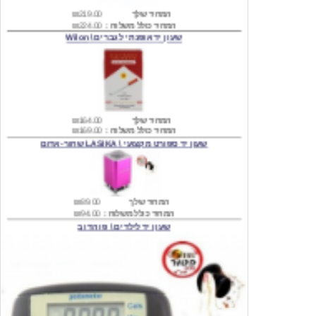
שעון יד אופנתי לגברים \ Wilon
המחיר שלך
₪164.00
המחיר כולל משלוח :
₪169.00
שעון יד ספורט מקצועי \ LASIKA שחור-אדום
המחיר שלך
₪89.00
המחיר כולל משלוח :
₪94.00
שעון יד לילדים \ פו הדוב