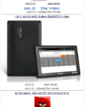
המחיר כולל משלוח :
₪69.00
שעון יד QUARTZ אופנתי לנשים דגם : דובי
המחיר שלך
₪59.00
המחיר כולל משלוח :
₪64.00
נרתיק עור איכותי לאייפון 4G - מגנטי אדום