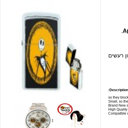
ון רעשים
Description
so they blo
Small, so the
Brand New a
High Qualit
Compatible w