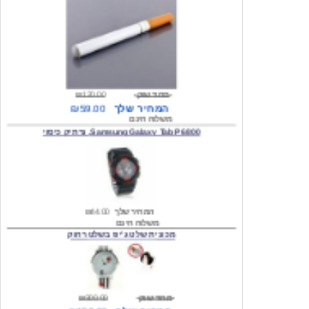
מחיר שוק
₪120.00
המחיר שלך
₪59.00
משלוח חינם
Samsung Galaxy Tab P6800, נרתיק כיסוי
המחיר שלך
₪44.00
משלוח חינם
מכונית שלט ג'יפ בשלט רחוק
מחיר שוק
₪300.00
המחיר שלך
₪159.00
משלוח חינם
כיסוי לסמסונג גלקסי s2