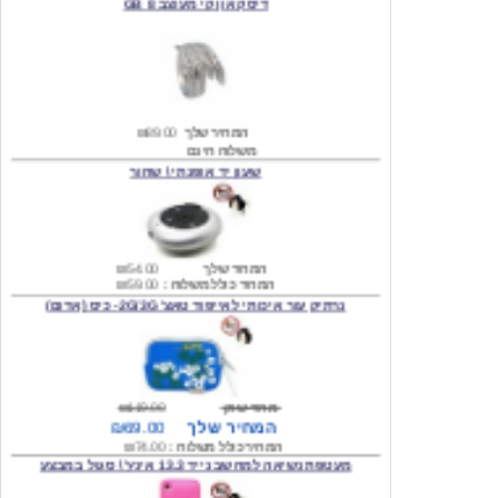
המחיר שלך
₪89.00
משלוח חינם
שעון יד אופנתי \ שחור
המחיר שלך
₪54.00
המחיר כולל משלוח :
₪59.00
נרתיק עור איכותי לאייפוד טאצ' 2G/3G- כיס (אדום)
מחיר שוק
₪119.00
המחיר שלך
₪69.00
המחיר כולל משלוח :
₪74.00
מעטפת נשיאה למחשב נייד 13.3 אינץ' \ סגול במבצע