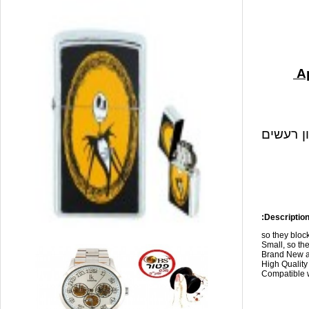
ון רעשים
Description
so they blo
Small, so the
Brand New a
High Qualit
Compatible w