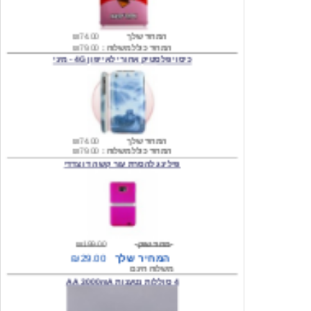
המחיר שלך
₪74.00
המחיר כולל משלוח :
₪79.00
כיסוי פלסטיק אחורי לאייפון 4G - מיני
המחיר שלך
₪74.00
המחיר כולל משלוח :
₪79.00
פילינג להסרת עור קשה דו צדדי
מחיר שוק
₪199.00
המחיר שלך
₪29.00
משלוח חינם
4 סוללות נטענות AA 3000mA