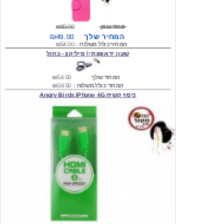
מחיר שוק
₪80.00
המחיר שלך
₪49.00
המחיר כולל משלוח :
₪54.00
שעון יד אופנתי \ סיליקון - כחול
המחיר שלך
₪54.00
המחיר כולל משלוח :
₪59.00
כיסוי קשיח Angry Birds iPhone 4G
המחיר שלך
₪74.00
משלוח חינם