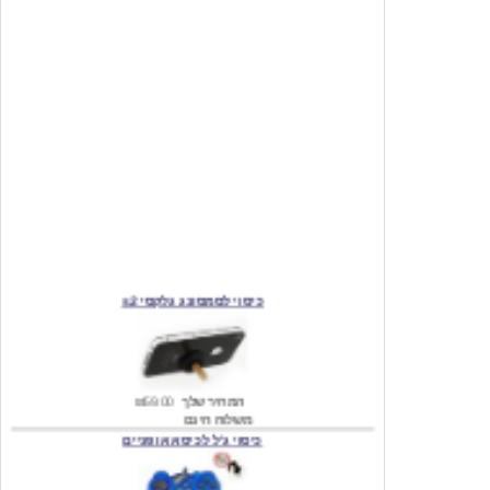
כיסוי לסמסונג גלקסי s2
המחיר שלך
₪59.00
משלוח חינם
כיסוי ג'ל לכיסא אופניים
מחיר שוק
₪140.00