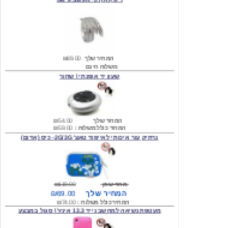
המחיר שלך
₪89.00
משלוח חינם
שעון יד אופנתי \ שחור
המחיר שלך
₪54.00
המחיר כולל משלוח :
₪59.00
נרתיק עור איכותי לאייפוד טאצ' 2G/3G- כיס (אדום)
מחיר שוק
₪119.00
המחיר שלך
₪69.00
המחיר כולל משלוח :
₪74.00
מעטפת נשיאה למחשב נייד 13.3 אינץ' \ סגול במבצע