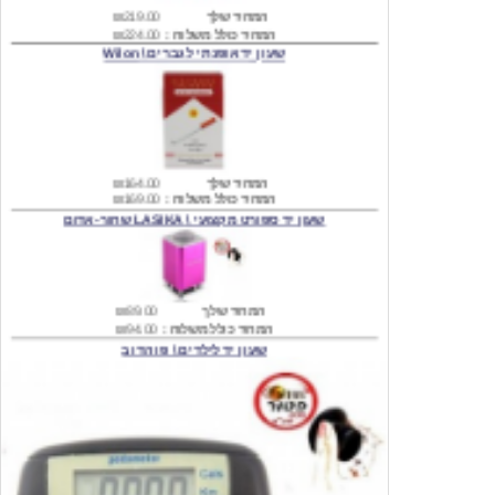
שעון יד אופנתי לגברים \ Wilon
המחיר שלך
₪164.00
המחיר כולל משלוח :
₪169.00
שעון יד ספורט מקצועי \ LASIKA שחור-אדום
המחיר שלך
₪89.00
המחיר כולל משלוח :
₪94.00
שעון יד לילדים \ פו הדוב