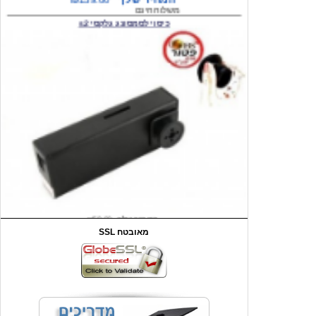
המחיר שלך
₪59.00
משלוח חינם
שעון יד לילדים קוף \תכלת
SSL מאובטח
מחיר שוק
₪90.00
המחיר שלך
₪44.00
המחיר כולל משלוח :
₪49.00
כיסוי אחורי לאייפון 4/4S