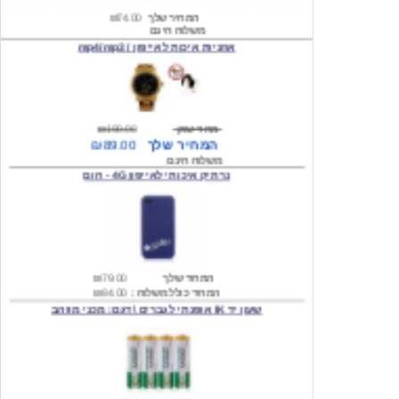
אוזניות איכות לאייפון / mp4/mp3
מחיר שוק
₪190.00
המחיר שלך
₪89.00
משלוח חינם
נרתיק איכותי לאייפון 4G - חום
המחיר שלך
₪79.00
המחיר כולל משלוח :
₪84.00
שעון יד IK אופנתי לגברים \ דגם: מכני מוזהב
המחיר שלך
₪219.00
המחיר כולל משלוח :
₪224.00