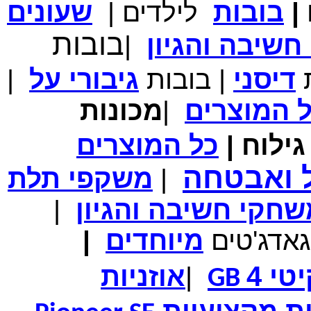
|
בובות
לילדים
|
שעונים
מחיר שוק
₪700.00
המחיר שלך
₪339.00
בובות
שיבה והגיון
|
משלוח חינם
במבצע תיק לנשיאת מחשב נייד 10.1 אינץ' בצבע ורוד בעל
עיטור פרחוני
ת
דיסני
|
בובות
גיבורי
על
|
ל
המוצרים
|
מכונות
ילוח
|
כל
המוצרים
מחיר שוק
₪150.00
המחיר שלך
₪99.00
ל ואבטחה
|
משקפי תלת
המחיר כולל משלוח :
₪104.00
נרתיק עור יוקרתי עבור אייפוד וידאו 60GB\80GB \שחור
חקי חשיבה והגיון
|
גאדג'טים
מיוחדים
|
טי 4
|
אוזניות
GB