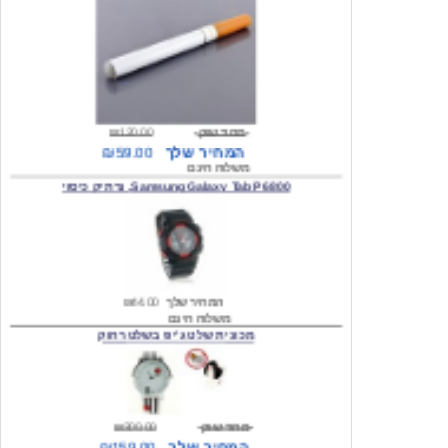
מחיר שוק
₪120.00
המחיר שלך
₪59.00
משלוח חינם
Samsung Galaxy Tab P6800, נרתיק כיסוי
המחיר שלך
₪44.00
משלוח חינם
מכונית שלט ג'יפ בשלט רחוק
מחיר שוק
₪300.00
המחיר שלך
₪159.00
משלוח חינם
כיסוי לסמסונג גלקסי s2