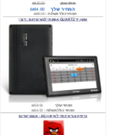
שעון יד QUARTZ אופנתי לנשים דגם : דובי
המחיר שלך
₪59.00
המחיר כולל משלוח :
₪64.00
נרתיק עור איכותי לאייפון 4G - מגנטי אדום