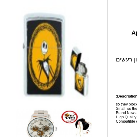
ון רעשים
Description
so they blo
Small, so the
Brand New a
High Qualit
Compatible w