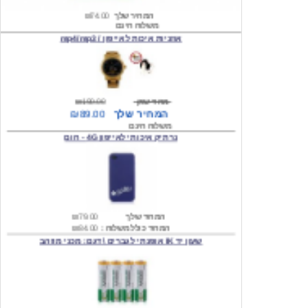
אוזניות איכות לאייפון / mp4/mp3
מחיר שוק
₪190.00
המחיר שלך
₪89.00
משלוח חינם
נרתיק איכותי לאייפון 4G - חום
המחיר שלך
₪79.00
המחיר כולל משלוח :
₪84.00
שעון יד IK אופנתי לגברים \ דגם: מכני מוזהב
המחיר שלך
₪219.00
המחיר כולל משלוח :
₪224.00