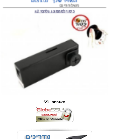
המחיר שלך
₪59.00
משלוח חינם
שעון יד לילדים קוף \תכלת
SSL מאובטח
מחיר שוק
₪90.00
המחיר שלך
₪44.00
המחיר כולל משלוח :
₪49.00
כיסוי אחורי לאייפון 4/4S