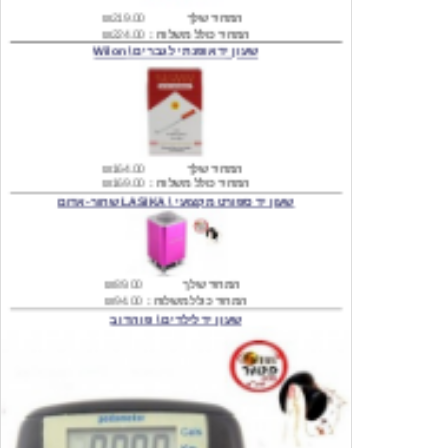
שעון יד אופנתי לגברים \ Wilon
המחיר שלך
₪164.00
המחיר כולל משלוח :
₪169.00
שעון יד ספורט מקצועי \ LASIKA שחור-אדום
המחיר שלך
₪89.00
המחיר כולל משלוח :
₪94.00
שעון יד לילדים \ פו הדוב