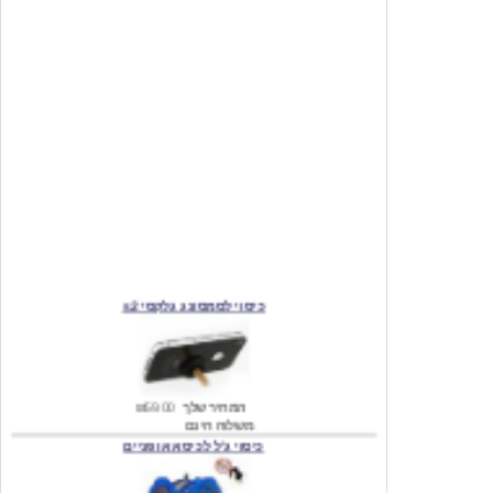
כיסוי לסמסונג גלקסי s2
המחיר שלך
₪59.00
משלוח חינם
כיסוי ג'ל לכיסא אופניים