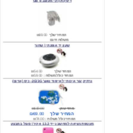
המחיר שלך
₪89.00
משלוח חינם
שעון יד אופנתי \ שחור
המחיר שלך
₪54.00
המחיר כולל משלוח :
₪59.00
נרתיק עור איכותי לאייפוד טאצ' 2G/3G- כיס (אדום)
מחיר שוק
₪119.00
המחיר שלך
₪69.00
המחיר כולל משלוח :
₪74.00
מעטפת נשיאה למחשב נייד 13.3 אינץ' \ סגול במבצע