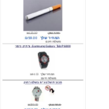
מחיר שוק
₪120.00
המחיר שלך
₪59.00
משלוח חינם
Samsung Galaxy Tab P6800, נרתיק כיסוי
המחיר שלך
₪44.00
משלוח חינם
מכונית שלט ג'יפ בשלט רחוק
מחיר שוק
₪300.00
המחיר שלך
₪159.00
משלוח חינם
כיסוי לסמסונג גלקסי s2