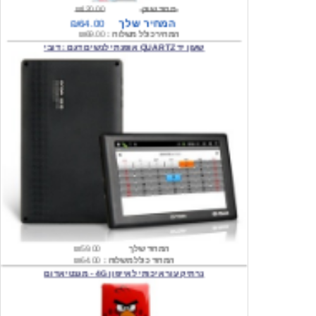
המחיר כולל משלוח :
₪69.00
שעון יד QUARTZ אופנתי לנשים דגם : דובי
המחיר שלך
₪59.00
המחיר כולל משלוח :
₪64.00
נרתיק עור איכותי לאייפון 4G - מגנטי אדום