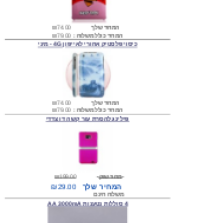
המחיר שלך
₪74.00
המחיר כולל משלוח :
₪79.00
כיסוי פלסטיק אחורי לאייפון 4G - מיני
המחיר שלך
₪74.00
המחיר כולל משלוח :
₪79.00
פילינג להסרת עור קשה דו צדדי
מחיר שוק
₪199.00
המחיר שלך
₪29.00
משלוח חינם
4 סוללות נטענות AA 3000mA