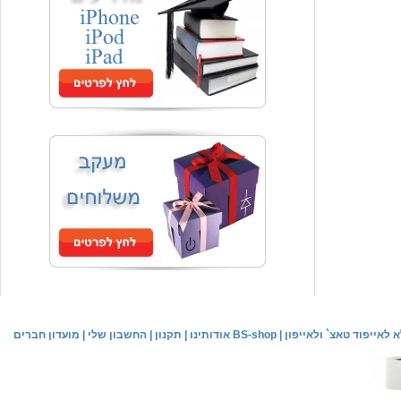
המחיר שלך
₪59.00
משלוח חינם
שעון יד אופנתי
המחיר שלך
₪59.00
משלוח חינם
שעון יד לילדים \ הלו קיטי - לבן
מחיר שוק
₪89.00
לאייפוד טאצ` ולאייפון
|
אודותינו BS-shop
|
תקנון
|
החשבון שלי
|
מועדון חברים
המחיר שלך
₪44.00
המחיר כולל משלוח :
₪49.00
שעון יד אופנתי לנשים \ יוקרתי כסוף