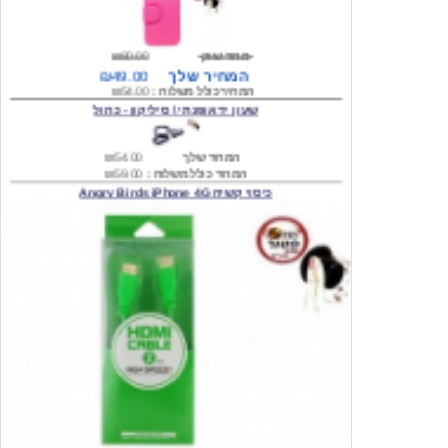
מחיר שוק
₪80.00
המחיר שלך
₪49.00
המחיר כולל משלוח :
₪54.00
שעון יד אופנתי \ סיליקון - כחול
המחיר שלך
₪54.00
המחיר כולל משלוח :
₪59.00
כיסוי קשיח Angry Birds iPhone 4G
המחיר שלך
₪74.00
משלוח חינם