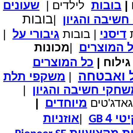
|
בובות
לילדים
|
שעונים
מחיר שוק
₪700.00
בובות
המחיר שלך
₪339.00
שיבה והגיון
|
משלוח חינם
במבצע תיק לנשיאת מחשב נייד 10.1 אינץ' בצבע ורוד בעל
עיטור פרחוני
ת
דיסני
|
בובות
גיבורי
על
|
ל
המוצרים
|
מכונות
ילוח
|
כל
המוצרים
מחיר שוק
₪150.00
המחיר שלך
₪99.00
ל ואבטחה
|
משקפי תלת
המחיר כולל משלוח :
₪104.00
נרתיק עור יוקרתי עבור אייפוד וידאו 60GB\80GB \שחור
חקי חשיבה והגיון
|
גאדג'טים
מיוחדים
|
טי 4
|
אוזניות
GB