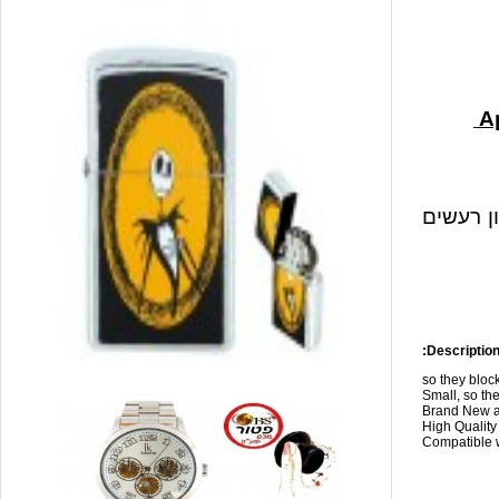
ון רעשים
Description
so they blo
Small, so the
Brand New a
High Qualit
Compatible w