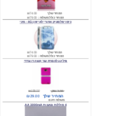
המחיר שלך
₪74.00
המחיר כולל משלוח :
₪79.00
כיסוי פלסטיק אחורי לאייפון 4G - מיני
המחיר שלך
₪74.00
המחיר כולל משלוח :
₪79.00
פילינג להסרת עור קשה דו צדדי
מחיר שוק
₪199.00
המחיר שלך
₪29.00
משלוח חינם
4 סוללות נטענות AA 3000mA