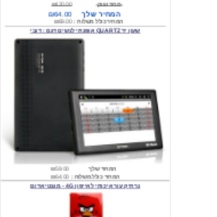
המחיר כולל משלוח :
₪69.00
שעון יד QUARTZ אופנתי לנשים דגם : דובי
המחיר שלך
₪59.00
המחיר כולל משלוח :
₪64.00
נרתיק עור איכותי לאייפון 4G - מגנטי אדום