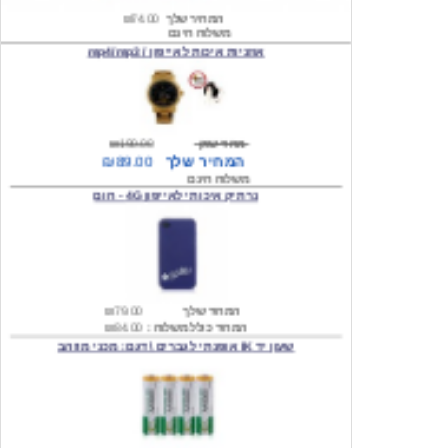
אוזניות איכות לאייפון / mp4/mp3
מחיר שוק
₪190.00
המחיר שלך
₪89.00
משלוח חינם
נרתיק איכותי לאייפון 4G - חום
המחיר שלך
₪79.00
המחיר כולל משלוח :
₪84.00
שעון יד IK אופנתי לגברים \ דגם: מכני מוזהב
המחיר שלך
₪219.00
המחיר כולל משלוח :
₪224.00