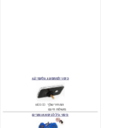
כיסוי לסמסונג גלקסי s2
המחיר שלך
₪59.00
משלוח חינם
כיסוי ג'ל לכיסא אופניים
מחיר שוק
₪140.00