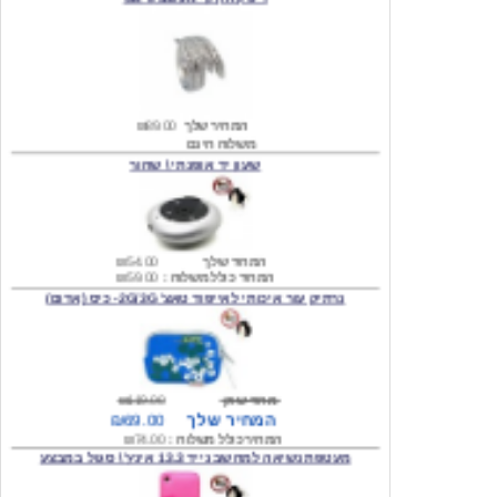
המחיר שלך
₪89.00
משלוח חינם
שעון יד אופנתי \ שחור
המחיר שלך
₪54.00
המחיר כולל משלוח :
₪59.00
נרתיק עור איכותי לאייפוד טאצ' 2G/3G- כיס (אדום)
מחיר שוק
₪119.00
המחיר שלך
₪69.00
המחיר כולל משלוח :
₪74.00
מעטפת נשיאה למחשב נייד 13.3 אינץ' \ סגול במבצע