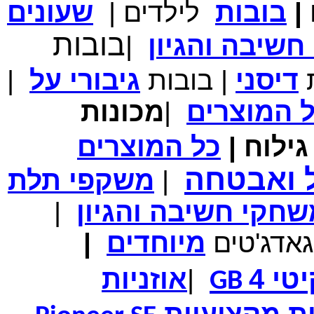
|
בובות
לילדים
|
שעונים
מחיר שוק
₪700.00
המחיר שלך
₪339.00
בובות
שיבה והגיון
|
משלוח חינם
במבצע תיק לנשיאת מחשב נייד 10.1 אינץ' בצבע ורוד בעל
עיטור פרחוני
ת
דיסני
|
בובות
גיבורי
על
|
ל
המוצרים
|
מכונות
ילוח
|
כל
המוצרים
מחיר שוק
₪150.00
המחיר שלך
₪99.00
ל ואבטחה
|
משקפי תלת
המחיר כולל משלוח :
₪104.00
נרתיק עור יוקרתי עבור אייפוד וידאו 60GB\80GB \שחור
חקי חשיבה והגיון
|
גאדג'טים
מיוחדים
|
טי 4
|
אוזניות
GB