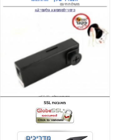
המחיר שלך
₪59.00
משלוח חינם
שעון יד לילדים קוף \תכלת
SSL מאובטח
מחיר שוק
₪90.00
המחיר שלך
₪44.00
המחיר כולל משלוח :
₪49.00
כיסוי אחורי לאייפון 4/4S