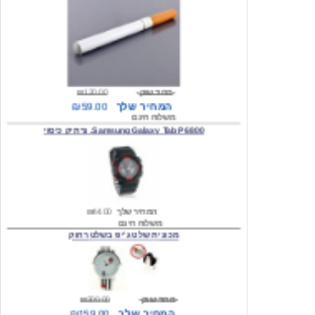
מחיר שוק
₪120.00
המחיר שלך
₪59.00
משלוח חינם
Samsung Galaxy Tab P6800, נרתיק כיסוי
המחיר שלך
₪44.00
משלוח חינם
מכונית שלט ג'יפ בשלט רחוק
מחיר שוק
₪300.00
המחיר שלך
₪159.00
משלוח חינם
כיסוי לסמסונג גלקסי s2