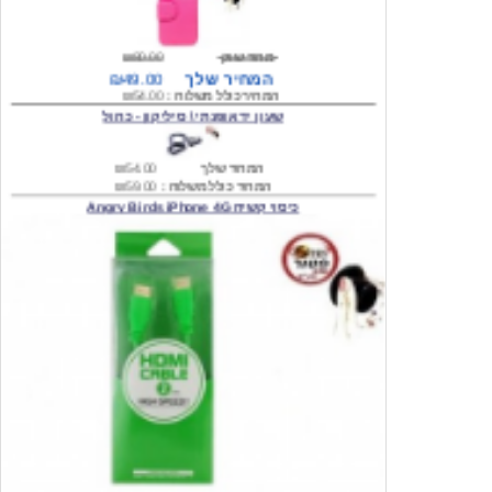
מחיר שוק
₪80.00
המחיר שלך
₪49.00
המחיר כולל משלוח :
₪54.00
שעון יד אופנתי \ סיליקון - כחול
המחיר שלך
₪54.00
המחיר כולל משלוח :
₪59.00
כיסוי קשיח Angry Birds iPhone 4G
המחיר שלך
₪74.00
משלוח חינם