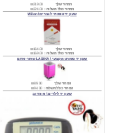
שעון יד אופנתי לגברים \ Wilon
המחיר שלך
₪164.00
המחיר כולל משלוח :
₪169.00
שעון יד ספורט מקצועי \ LASIKA שחור-אדום
המחיר שלך
₪89.00
המחיר כולל משלוח :
₪94.00
שעון יד לילדים \ פו הדוב