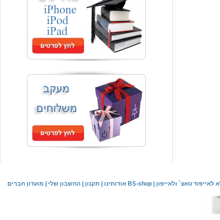
המחיר שלך
₪59.00
משלוח חינם
שעון יד אופנתי
המחיר שלך
₪59.00
משלוח חינם
שעון יד לילדים \ הלו קיטי - לבן
מחיר שוק
₪89.00
לאייפוד טאצ` ולאייפון
|
אודותינו BS-shop
|
תקנון
|
החשבון שלי
|
מועדון חברים
המחיר שלך
₪44.00
המחיר כולל משלוח :
₪49.00
שעון יד אופנתי לנשים \ יוקרתי כסוף