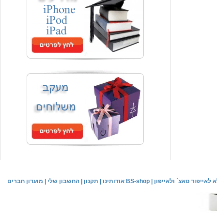
המחיר שלך
₪59.00
משלוח חינם
שעון יד אופנתי
המחיר שלך
₪59.00
משלוח חינם
שעון יד לילדים \ הלו קיטי - לבן
מחיר שוק
₪89.00
לאייפוד טאצ` ולאייפון
|
אודותינו BS-shop
|
תקנון
|
החשבון שלי
|
מועדון חברים
המחיר שלך
₪44.00
המחיר כולל משלוח :
₪49.00
שעון יד אופנתי לנשים \ יוקרתי כסוף