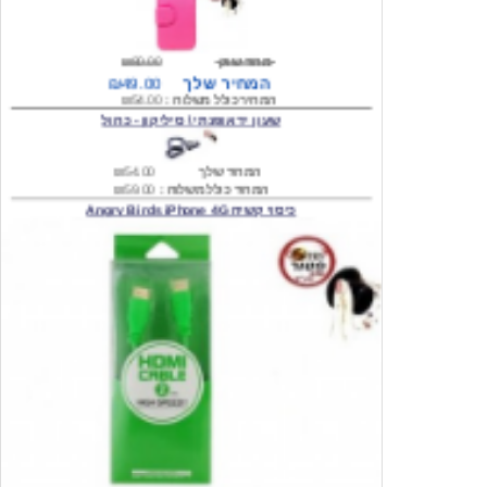
מחיר שוק
₪80.00
המחיר שלך
₪49.00
המחיר כולל משלוח :
₪54.00
שעון יד אופנתי \ סיליקון - כחול
המחיר שלך
₪54.00
המחיר כולל משלוח :
₪59.00
כיסוי קשיח Angry Birds iPhone 4G
המחיר שלך
₪74.00
משלוח חינם