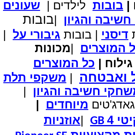
|
בובות
לילדים
|
שעונים
מחיר שוק
₪700.00
בובות
המחיר שלך
₪339.00
שיבה והגיון
|
משלוח חינם
במבצע תיק לנשיאת מחשב נייד 10.1 אינץ' בצבע ורוד בעל
עיטור פרחוני
ת
דיסני
|
בובות
גיבורי
על
|
ל
המוצרים
|
מכונות
ילוח
|
כל
המוצרים
מחיר שוק
₪150.00
המחיר שלך
₪99.00
ל ואבטחה
|
משקפי תלת
המחיר כולל משלוח :
₪104.00
נרתיק עור יוקרתי עבור אייפוד וידאו 60GB\80GB \שחור
חקי חשיבה והגיון
|
גאדג'טים
מיוחדים
|
טי 4
|
אוזניות
GB