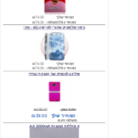
המחיר שלך
₪74.00
המחיר כולל משלוח :
₪79.00
כיסוי פלסטיק אחורי לאייפון 4G - מיני
המחיר שלך
₪74.00
המחיר כולל משלוח :
₪79.00
פילינג להסרת עור קשה דו צדדי
מחיר שוק
₪199.00
המחיר שלך
₪29.00
משלוח חינם
4 סוללות נטענות AA 3000mA