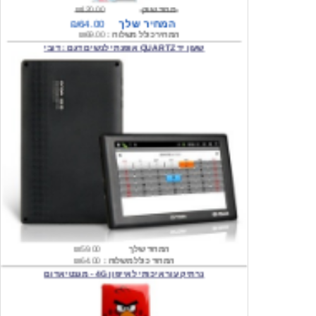
המחיר כולל משלוח :
₪69.00
שעון יד QUARTZ אופנתי לנשים דגם : דובי
המחיר שלך
₪59.00
המחיר כולל משלוח :
₪64.00
נרתיק עור איכותי לאייפון 4G - מגנטי אדום