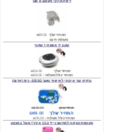
המחיר שלך
₪89.00
משלוח חינם
שעון יד אופנתי \ שחור
המחיר שלך
₪54.00
המחיר כולל משלוח :
₪59.00
נרתיק עור איכותי לאייפוד טאצ' 2G/3G- כיס (אדום)
מחיר שוק
₪119.00
המחיר שלך
₪69.00
המחיר כולל משלוח :
₪74.00
מעטפת נשיאה למחשב נייד 13.3 אינץ' \ סגול במבצע