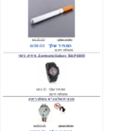
מחיר שוק
₪120.00
המחיר שלך
₪59.00
משלוח חינם
Samsung Galaxy Tab P6800, נרתיק כיסוי
המחיר שלך
₪44.00
משלוח חינם
מכונית שלט ג'יפ בשלט רחוק
מחיר שוק
₪300.00
המחיר שלך
₪159.00
משלוח חינם
כיסוי לסמסונג גלקסי s2