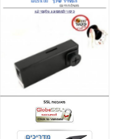
המחיר שלך
₪59.00
משלוח חינם
שעון יד לילדים קוף \תכלת
SSL מאובטח
מחיר שוק
₪90.00
המחיר שלך
₪44.00
המחיר כולל משלוח :
₪49.00
כיסוי אחורי לאייפון 4/4S