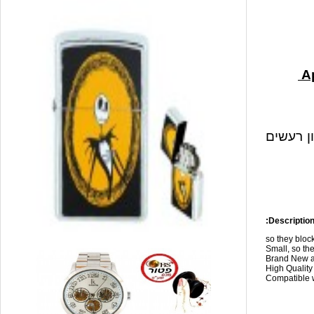
ון רעשים
Description
so they blo
Small, so the
Brand New a
High Qualit
Compatible w