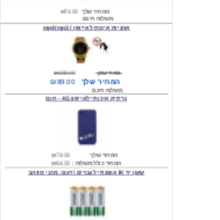
אוזניות איכות לאייפון / mp4/mp3
מחיר שוק
₪190.00
המחיר שלך
₪89.00
משלוח חינם
נרתיק איכותי לאייפון 4G - חום
המחיר שלך
₪79.00
המחיר כולל משלוח :
₪84.00
שעון יד IK אופנתי לגברים \ דגם: מכני מוזהב
המחיר שלך
₪219.00
המחיר כולל משלוח :
₪224.00