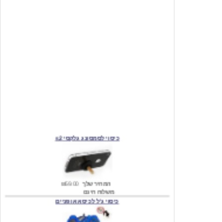
כיסוי לסמסונג גלקסי s2
המחיר שלך
₪59.00
משלוח חינם
כיסוי ג'ל לכיסא אופניים