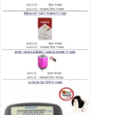
שעון יד אופנתי לגברים \ Wilon
המחיר שלך
₪164.00
המחיר כולל משלוח :
₪169.00
שעון יד ספורט מקצועי \ LASIKA שחור-אדום
המחיר שלך
₪89.00
המחיר כולל משלוח :
₪94.00
שעון יד לילדים \ פו הדוב