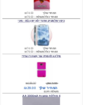
המחיר שלך
₪74.00
המחיר כולל משלוח :
₪79.00
כיסוי פלסטיק אחורי לאייפון 4G - מיני
המחיר שלך
₪74.00
המחיר כולל משלוח :
₪79.00
פילינג להסרת עור קשה דו צדדי
מחיר שוק
₪199.00
המחיר שלך
₪29.00
משלוח חינם
4 סוללות נטענות AA 3000mA