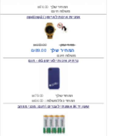
אוזניות איכות לאייפון / mp4/mp3
מחיר שוק
₪190.00
המחיר שלך
₪89.00
משלוח חינם
נרתיק איכותי לאייפון 4G - חום
המחיר שלך
₪79.00
המחיר כולל משלוח :
₪84.00
שעון יד IK אופנתי לגברים \ דגם: מכני מוזהב
המחיר שלך
₪219.00
המחיר כולל משלוח :
₪224.00