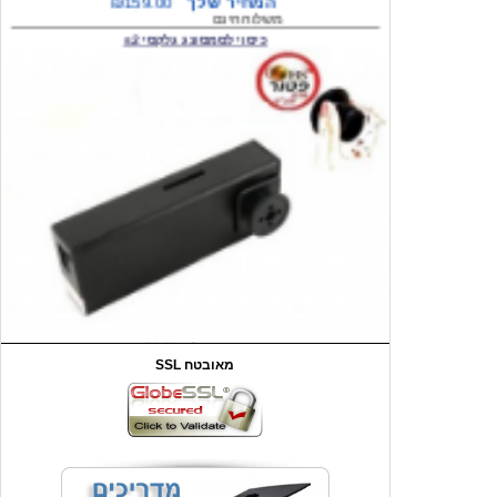
המחיר שלך
₪59.00
משלוח חינם
שעון יד לילדים קוף \תכלת
SSL מאובטח
מחיר שוק
₪90.00
המחיר שלך
₪44.00
המחיר כולל משלוח :
₪49.00
כיסוי אחורי לאייפון 4/4S