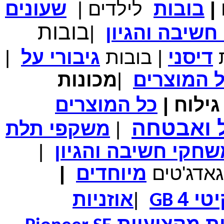
|
בובות
לילדים
|
שעונים
מחיר שוק
₪700.00
המחיר שלך
₪339.00
בובות
שיבה והגיון
|
משלוח חינם
במבצע תיק לנשיאת מחשב נייד 10.1 אינץ' בצבע ורוד בעל
עיטור פרחוני
ת
דיסני
|
בובות
גיבורי
על
|
ל
המוצרים
|
מכונות
ילוח
|
כל
המוצרים
מחיר שוק
₪150.00
המחיר שלך
₪99.00
ל ואבטחה
|
משקפי תלת
המחיר כולל משלוח :
₪104.00
נרתיק עור יוקרתי עבור אייפוד וידאו 60GB\80GB \שחור
חקי חשיבה והגיון
|
גאדג'טים
מיוחדים
|
טי 4
|
אוזניות
GB