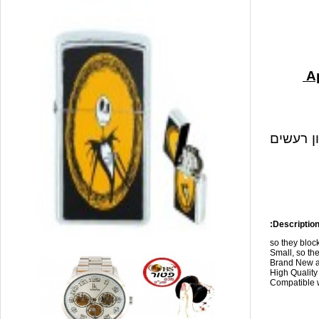
ון רעשים
Description
so they blo
Small, so the
Brand New a
High Qualit
Compatible w