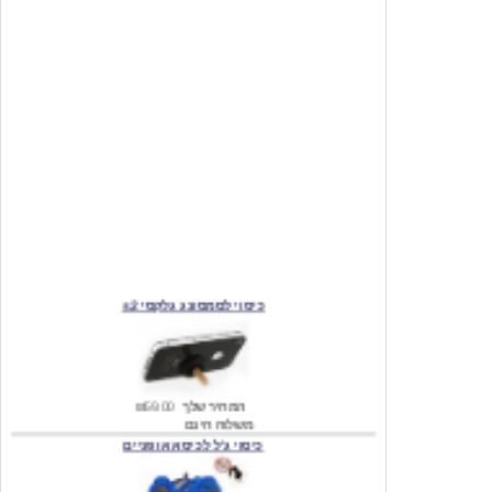
כיסוי לסמסונג גלקסי s2
המחיר שלך
₪59.00
משלוח חינם
כיסוי ג'ל לכיסא אופניים