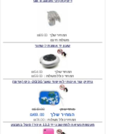
המחיר שלך
₪89.00
משלוח חינם
שעון יד אופנתי \ שחור
המחיר שלך
₪54.00
המחיר כולל משלוח :
₪59.00
נרתיק עור איכותי לאייפוד טאצ' 2G/3G- כיס (אדום)
מחיר שוק
₪119.00
המחיר שלך
₪69.00
המחיר כולל משלוח :
₪74.00
מעטפת נשיאה למחשב נייד 13.3 אינץ' \ סגול במבצע