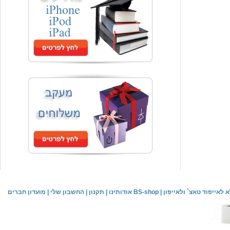
המחיר שלך
₪59.00
משלוח חינם
שעון יד אופנתי
המחיר שלך
₪59.00
משלוח חינם
שעון יד לילדים \ הלו קיטי - לבן
מחיר שוק
₪89.00
לאייפוד טאצ` ולאייפון
|
אודותינו BS-shop
|
תקנון
|
החשבון שלי
|
מועדון חברים
המחיר שלך
₪44.00
המחיר כולל משלוח :
₪49.00
שעון יד אופנתי לנשים \ יוקרתי כסוף