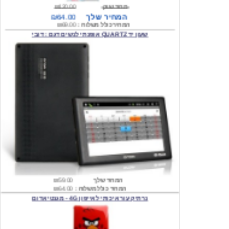
המחיר כולל משלוח :
₪69.00
שעון יד QUARTZ אופנתי לנשים דגם : דובי
המחיר שלך
₪59.00
המחיר כולל משלוח :
₪64.00
נרתיק עור איכותי לאייפון 4G - מגנטי אדום