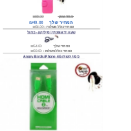
מחיר שוק
₪80.00
המחיר שלך
₪49.00
המחיר כולל משלוח :
₪54.00
שעון יד אופנתי \ סיליקון - כחול
המחיר שלך
₪54.00
המחיר כולל משלוח :
₪59.00
כיסוי קשיח Angry Birds iPhone 4G
המחיר שלך
₪74.00
משלוח חינם