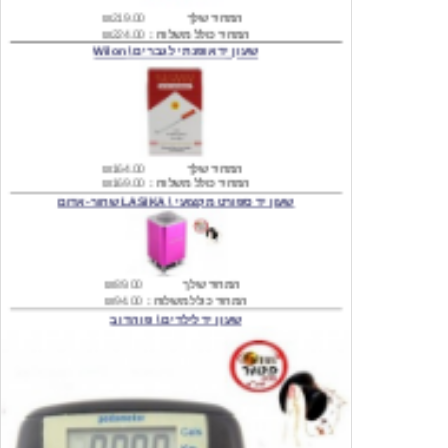
שעון יד אופנתי לגברים \ Wilon
המחיר שלך
₪164.00
המחיר כולל משלוח :
₪169.00
שעון יד ספורט מקצועי \ LASIKA שחור-אדום
המחיר שלך
₪89.00
המחיר כולל משלוח :
₪94.00
שעון יד לילדים \ פו הדוב