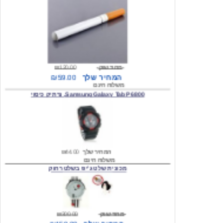
מחיר שוק
₪120.00
המחיר שלך
₪59.00
משלוח חינם
Samsung Galaxy Tab P6800, נרתיק כיסוי
המחיר שלך
₪44.00
משלוח חינם
מכונית שלט ג'יפ בשלט רחוק
מחיר שוק
₪300.00
המחיר שלך
₪159.00
משלוח חינם
כיסוי לסמסונג גלקסי s2