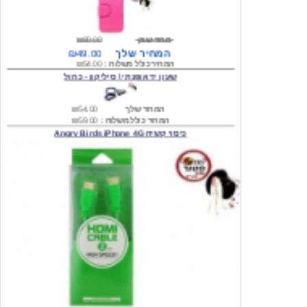
מחיר שוק
₪80.00
המחיר שלך
₪49.00
המחיר כולל משלוח :
₪54.00
שעון יד אופנתי \ סיליקון - כחול
המחיר שלך
₪54.00
המחיר כולל משלוח :
₪59.00
כיסוי קשיח Angry Birds iPhone 4G
המחיר שלך
₪74.00
משלוח חינם