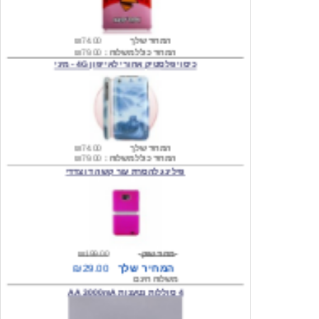
המחיר שלך
₪74.00
המחיר כולל משלוח :
₪79.00
כיסוי פלסטיק אחורי לאייפון 4G - מיני
המחיר שלך
₪74.00
המחיר כולל משלוח :
₪79.00
פילינג להסרת עור קשה דו צדדי
מחיר שוק
₪199.00
המחיר שלך
₪29.00
משלוח חינם
4 סוללות נטענות AA 3000mA