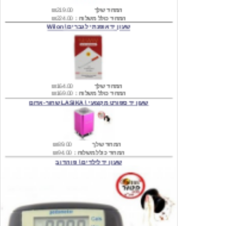
שעון יד אופנתי לגברים \ Wilon
המחיר שלך
₪164.00
המחיר כולל משלוח :
₪169.00
שעון יד ספורט מקצועי \ LASIKA שחור-אדום
המחיר שלך
₪89.00
המחיר כולל משלוח :
₪94.00
שעון יד לילדים \ פו הדוב