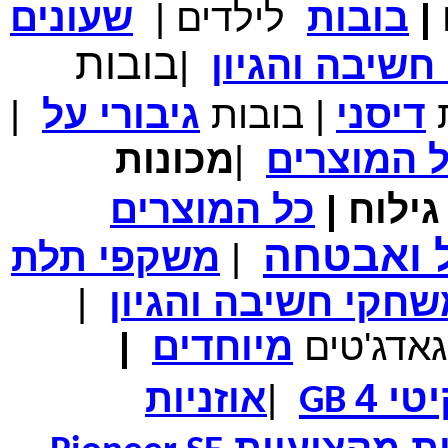
|
בובות
לילדים
|
שעונים
מחיר שוק
₪700.00
בובות
המחיר שלך
₪339.00
שיבה והגיון
|
משלוח חינם
במבצע תיק לנשיאת מחשב נייד 10.1 אינץ' בצבע ורוד בעל
עיטור פרחוני
ת
דיסני
|
בובות
גיבורי
על
|
ל
המוצרים
|
מכונות
ילוח
|
כל
המוצרים
מחיר שוק
₪150.00
המחיר שלך
₪99.00
ל ואבטחה
|
משקפי תלת
המחיר כולל משלוח :
₪104.00
נרתיק עור יוקרתי עבור אייפוד וידאו 60GB\80GB \שחור
חקי חשיבה והגיון
|
גאדג'טים
מיוחדים
|
טי 4
|
אוזניות
GB