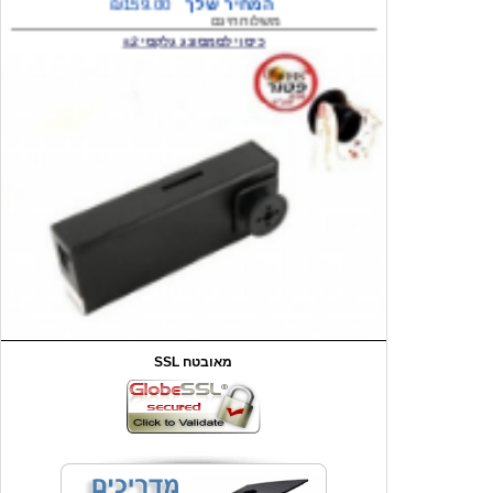
המחיר שלך
₪59.00
משלוח חינם
שעון יד לילדים קוף \תכלת
SSL מאובטח
מחיר שוק
₪90.00
המחיר שלך
₪44.00
המחיר כולל משלוח :
₪49.00
כיסוי אחורי לאייפון 4/4S