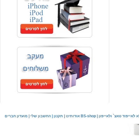
המחיר שלך
₪59.00
משלוח חינם
שעון יד אופנתי
המחיר שלך
₪59.00
משלוח חינם
שעון יד לילדים \ הלו קיטי - לבן
מחיר שוק
₪89.00
לאייפוד טאצ` ולאייפון
|
אודותינו BS-shop
|
תקנון
|
החשבון שלי
|
מועדון חברים
המחיר שלך
₪44.00
המחיר כולל משלוח :
₪49.00
שעון יד אופנתי לנשים \ יוקרתי כסוף