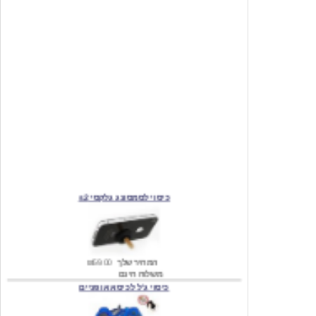
כיסוי לסמסונג גלקסי s2
המחיר שלך
₪59.00
משלוח חינם
כיסוי ג'ל לכיסא אופניים