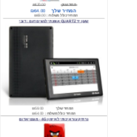
המחיר כולל משלוח :
₪69.00
שעון יד QUARTZ אופנתי לנשים דגם : דובי
המחיר שלך
₪59.00
המחיר כולל משלוח :
₪64.00
נרתיק עור איכותי לאייפון 4G - מגנטי אדום