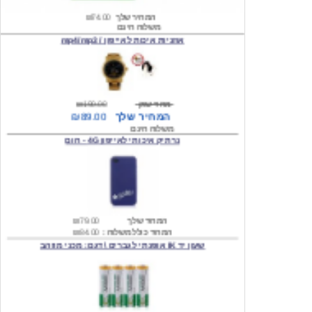
אוזניות איכות לאייפון / mp4/mp3
מחיר שוק
₪190.00
המחיר שלך
₪89.00
משלוח חינם
נרתיק איכותי לאייפון 4G - חום
המחיר שלך
₪79.00
המחיר כולל משלוח :
₪84.00
שעון יד IK אופנתי לגברים \ דגם: מכני מוזהב
המחיר שלך
₪219.00
המחיר כולל משלוח :
₪224.00