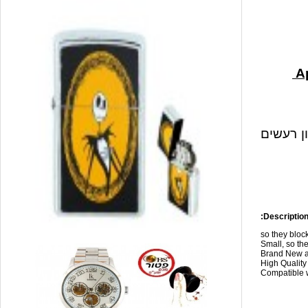
ון רעשים
Description
so they blo
Small, so the
Brand New a
High Qualit
Compatible w