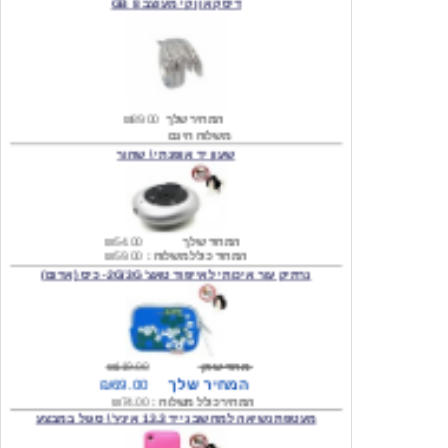
המחיר שלך
₪89.00
משלוח חינם
שעון יד אופנתי \ שחור
המחיר שלך
₪54.00
המחיר כולל משלוח :
₪59.00
נרתיק עור איכותי לאייפוד טאצ' 2G/3G- כיס (אדום)
מחיר שוק
₪119.00
המחיר שלך
₪69.00
המחיר כולל משלוח :
₪74.00
מעטפת נשיאה למחשב נייד 13.3 אינץ' \ סגול במבצע