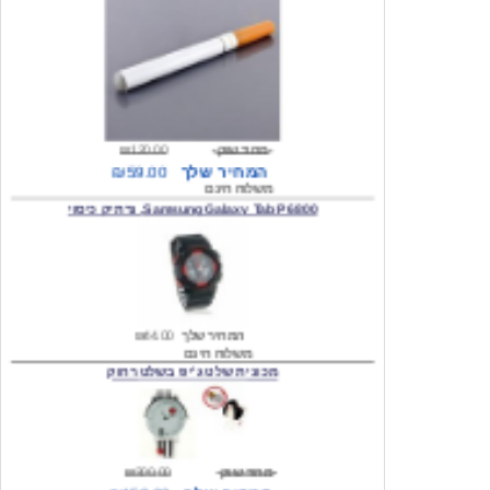
מחיר שוק
₪120.00
המחיר שלך
₪59.00
משלוח חינם
Samsung Galaxy Tab P6800, נרתיק כיסוי
המחיר שלך
₪44.00
משלוח חינם
מכונית שלט ג'יפ בשלט רחוק
מחיר שוק
₪300.00
המחיר שלך
₪159.00
משלוח חינם
כיסוי לסמסונג גלקסי s2