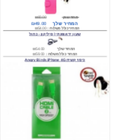
מחיר שוק
₪80.00
המחיר שלך
₪49.00
המחיר כולל משלוח :
₪54.00
שעון יד אופנתי \ סיליקון - כחול
המחיר שלך
₪54.00
המחיר כולל משלוח :
₪59.00
כיסוי קשיח Angry Birds iPhone 4G
המחיר שלך
₪74.00
משלוח חינם