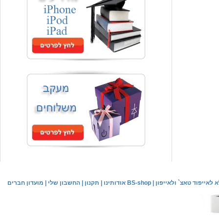
המחיר שלך
₪59.00
משלוח חינם
שעון יד אופנתי
המחיר שלך
₪59.00
משלוח חינם
שעון יד לילדים \ הלו קיטי - לבן
מחיר שוק
₪89.00
לאייפוד טאצ` ולאייפון
|
אודותינו BS-shop
|
תקנון
|
החשבון שלי
|
מועדון חברים
המחיר שלך
₪44.00
המחיר כולל משלוח :
₪49.00
שעון יד אופנתי לנשים \ יוקרתי כסוף