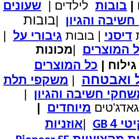
|
בובות
לילדים
|
שעונים
מחיר שוק
₪700.00
המחיר שלך
₪339.00
בובות
שיבה והגיון
|
משלוח חינם
במבצע תיק לנשיאת מחשב נייד 10.1 אינץ' בצבע ורוד בעל
עיטור פרחוני
ת
דיסני
|
בובות
גיבורי
על
|
ל
המוצרים
|
מכונות
ילוח
|
כל
המוצרים
מחיר שוק
₪150.00
המחיר שלך
₪99.00
ל ואבטחה
|
משקפי תלת
המחיר כולל משלוח :
₪104.00
נרתיק עור יוקרתי עבור אייפוד וידאו 60GB\80GB \שחור
חקי חשיבה והגיון
|
גאדג'טים
מיוחדים
|
טי 4
|
אוזניות
GB