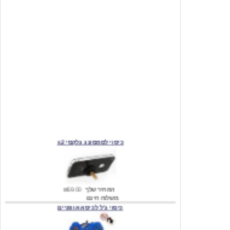
כיסוי לסמסונג גלקסי s2
המחיר שלך
₪59.00
משלוח חינם
כיסוי ג'ל לכיסא אופניים