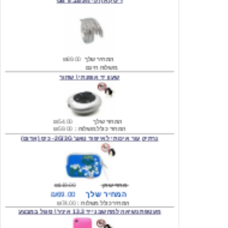
המחיר שלך
₪89.00
משלוח חינם
שעון יד אופנתי \ שחור
המחיר שלך
₪54.00
המחיר כולל משלוח :
₪59.00
נרתיק עור איכותי לאייפוד טאצ' 2G/3G- כיס (אדום)
מחיר שוק
₪119.00
המחיר שלך
₪69.00
המחיר כולל משלוח :
₪74.00
מעטפת נשיאה למחשב נייד 13.3 אינץ' \ סגול במבצע