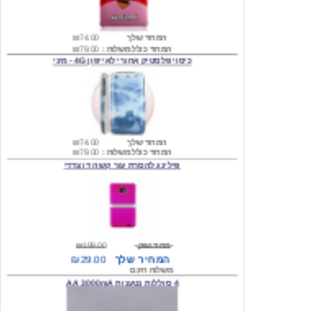
המחיר שלך
₪74.00
המחיר כולל משלוח :
₪79.00
כיסוי פלסטיק אחורי לאייפון 4G - מיני
המחיר שלך
₪74.00
המחיר כולל משלוח :
₪79.00
פילינג להסרת עור קשה דו צדדי
מחיר שוק
₪199.00
המחיר שלך
₪29.00
משלוח חינם
4 סוללות נטענות AA 3000mA