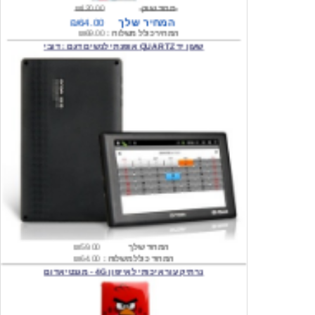
המחיר כולל משלוח :
₪69.00
שעון יד QUARTZ אופנתי לנשים דגם : דובי
המחיר שלך
₪59.00
המחיר כולל משלוח :
₪64.00
נרתיק עור איכותי לאייפון 4G - מגנטי אדום