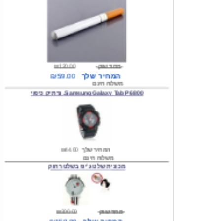
מחיר שוק
₪120.00
המחיר שלך
₪59.00
משלוח חינם
Samsung Galaxy Tab P6800, נרתיק כיסוי
המחיר שלך
₪44.00
משלוח חינם
מכונית שלט ג'יפ בשלט רחוק
מחיר שוק
₪300.00
המחיר שלך
₪159.00
משלוח חינם
כיסוי לסמסונג גלקסי s2