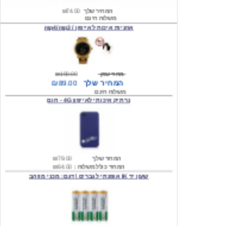
אוזניות איכות לאייפון / mp4/mp3
מחיר שוק
₪190.00
המחיר שלך
₪89.00
משלוח חינם
נרתיק איכותי לאייפון 4G - חום
המחיר שלך
₪79.00
המחיר כולל משלוח :
₪84.00
שעון יד IK אופנתי לגברים \ דגם: מכני מוזהב
המחיר שלך
₪219.00
המחיר כולל משלוח :
₪224.00