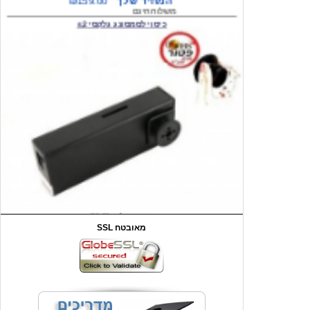
המחיר שלך
₪59.00
משלוח חינם
שעון יד לילדים קוף \תכלת
SSL מאובטח
מחיר שוק
₪90.00
המחיר שלך
₪44.00
המחיר כולל משלוח :
₪49.00
כיסוי אחורי לאייפון 4/4S