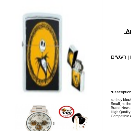
ון רעשים
Description
so they blo
Small, so the
Brand New a
High Qualit
Compatible w