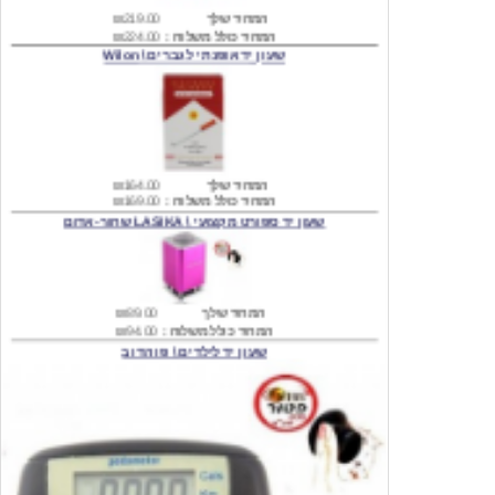
שעון יד אופנתי לגברים \ Wilon
המחיר שלך
₪164.00
המחיר כולל משלוח :
₪169.00
שעון יד ספורט מקצועי \ LASIKA שחור-אדום
המחיר שלך
₪89.00
המחיר כולל משלוח :
₪94.00
שעון יד לילדים \ פו הדוב