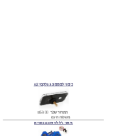
כיסוי לסמסונג גלקסי s2
המחיר שלך
₪59.00
משלוח חינם
כיסוי ג'ל לכיסא אופניים