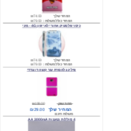
המחיר שלך
₪74.00
המחיר כולל משלוח :
₪79.00
כיסוי פלסטיק אחורי לאייפון 4G - מיני
המחיר שלך
₪74.00
המחיר כולל משלוח :
₪79.00
פילינג להסרת עור קשה דו צדדי
מחיר שוק
₪199.00
המחיר שלך
₪29.00
משלוח חינם
4 סוללות נטענות AA 3000mA