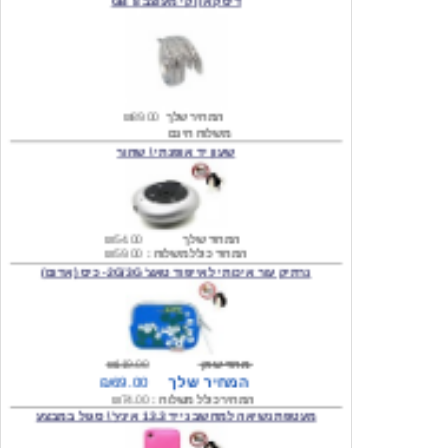
המחיר שלך
₪89.00
משלוח חינם
שעון יד אופנתי \ שחור
המחיר שלך
₪54.00
המחיר כולל משלוח :
₪59.00
נרתיק עור איכותי לאייפוד טאצ' 2G/3G- כיס (אדום)
מחיר שוק
₪119.00
המחיר שלך
₪69.00
המחיר כולל משלוח :
₪74.00
מעטפת נשיאה למחשב נייד 13.3 אינץ' \ סגול במבצע