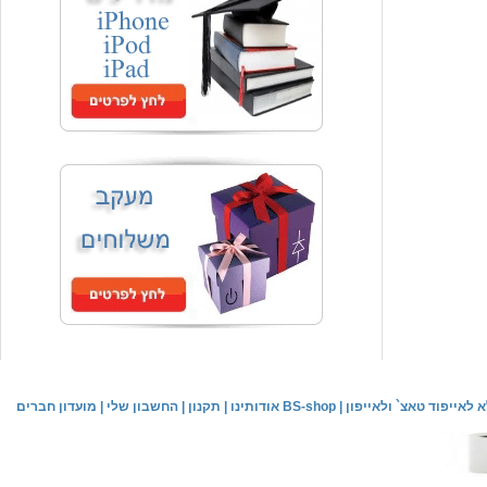
המחיר שלך
₪59.00
משלוח חינם
שעון יד אופנתי
המחיר שלך
₪59.00
משלוח חינם
שעון יד לילדים \ הלו קיטי - לבן
מחיר שוק
₪89.00
לאייפוד טאצ` ולאייפון
|
אודותינו BS-shop
|
תקנון
|
החשבון שלי
|
מועדון חברים
המחיר שלך
₪44.00
המחיר כולל משלוח :
₪49.00
שעון יד אופנתי לנשים \ יוקרתי כסוף