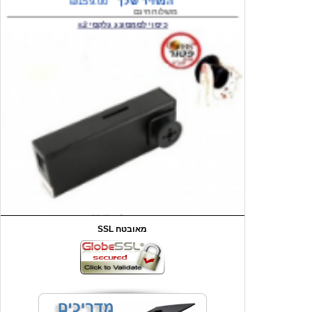
המחיר שלך
₪59.00
משלוח חינם
שעון יד לילדים קוף \תכלת
SSL מאובטח
מחיר שוק
₪90.00
המחיר שלך
₪44.00
המחיר כולל משלוח :
₪49.00
כיסוי אחורי לאייפון 4/4S