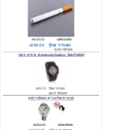
מחיר שוק
₪120.00
המחיר שלך
₪59.00
משלוח חינם
Samsung Galaxy Tab P6800, נרתיק כיסוי
המחיר שלך
₪44.00
משלוח חינם
מכונית שלט ג'יפ בשלט רחוק
מחיר שוק
₪300.00
המחיר שלך
₪159.00
משלוח חינם
כיסוי לסמסונג גלקסי s2