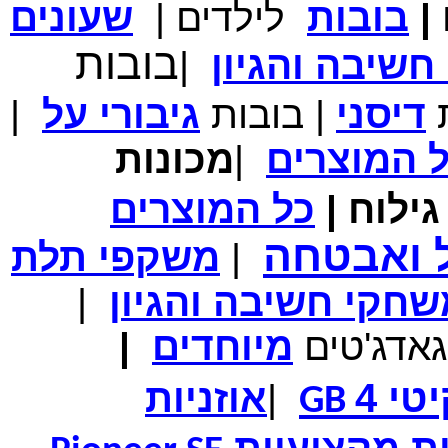
|
בובות
לילדים
|
שעונים
מחיר שוק
₪700.00
המחיר שלך
₪339.00
בובות
שיבה והגיון
|
משלוח חינם
במבצע תיק לנשיאת מחשב נייד 10.1 אינץ' בצבע ורוד בעל
עיטור פרחוני
ת
דיסני
|
בובות
גיבורי
על
|
ל
המוצרים
|
מכונות
ילוח
|
כל
המוצרים
מחיר שוק
₪150.00
המחיר שלך
₪99.00
ל ואבטחה
|
משקפי תלת
המחיר כולל משלוח :
₪104.00
נרתיק עור יוקרתי עבור אייפוד וידאו 60GB\80GB \שחור
חקי חשיבה והגיון
|
גאדג'טים
מיוחדים
|
טי 4
|
אוזניות
GB