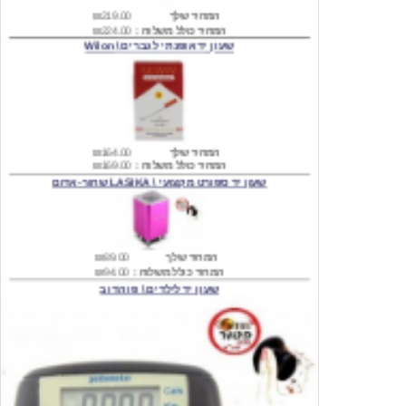
שעון יד אופנתי לגברים \ Wilon
המחיר שלך
₪164.00
המחיר כולל משלוח :
₪169.00
שעון יד ספורט מקצועי \ LASIKA שחור-אדום
המחיר שלך
₪89.00
המחיר כולל משלוח :
₪94.00
שעון יד לילדים \ פו הדוב