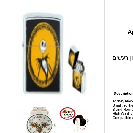
ון רעשים
Description
so they blo
Small, so the
Brand New a
High Qualit
Compatible w