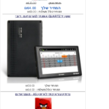
המחיר כולל משלוח :
₪69.00
שעון יד QUARTZ אופנתי לנשים דגם : דובי
המחיר שלך
₪59.00
המחיר כולל משלוח :
₪64.00
נרתיק עור איכותי לאייפון 4G - מגנטי אדום