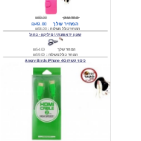
מחיר שוק
₪80.00
המחיר שלך
₪49.00
המחיר כולל משלוח :
₪54.00
שעון יד אופנתי \ סיליקון - כחול
המחיר שלך
₪54.00
המחיר כולל משלוח :
₪59.00
כיסוי קשיח Angry Birds iPhone 4G
המחיר שלך
₪74.00
משלוח חינם