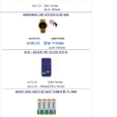
אוזניות איכות לאייפון / mp4/mp3
מחיר שוק
₪190.00
המחיר שלך
₪89.00
משלוח חינם
נרתיק איכותי לאייפון 4G - חום
המחיר שלך
₪79.00
המחיר כולל משלוח :
₪84.00
שעון יד IK אופנתי לגברים \ דגם: מכני מוזהב
המחיר שלך
₪219.00
המחיר כולל משלוח :
₪224.00