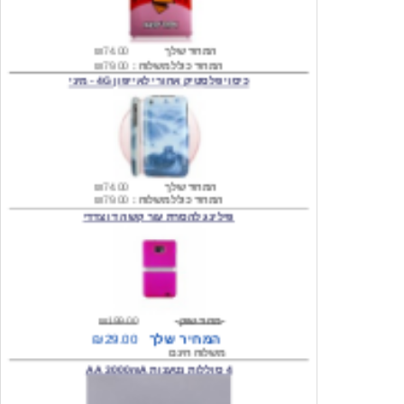
המחיר שלך
₪74.00
המחיר כולל משלוח :
₪79.00
כיסוי פלסטיק אחורי לאייפון 4G - מיני
המחיר שלך
₪74.00
המחיר כולל משלוח :
₪79.00
פילינג להסרת עור קשה דו צדדי
מחיר שוק
₪199.00
המחיר שלך
₪29.00
משלוח חינם
4 סוללות נטענות AA 3000mA