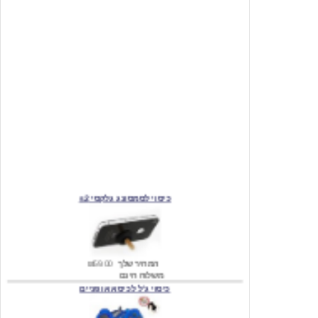
כיסוי לסמסונג גלקסי s2
המחיר שלך
₪59.00
משלוח חינם
כיסוי ג'ל לכיסא אופניים