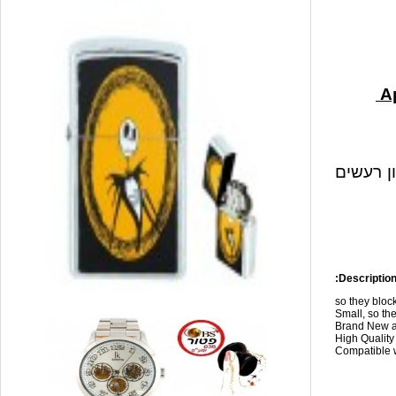
ון רעשים
Description
so they blo
Small, so the
Brand New a
High Qualit
Compatible w