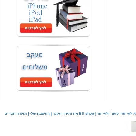
המחיר שלך
₪59.00
משלוח חינם
שעון יד אופנתי
המחיר שלך
₪59.00
משלוח חינם
שעון יד לילדים \ הלו קיטי - לבן
מחיר שוק
₪89.00
לאייפוד טאצ` ולאייפון
|
אודותינו BS-shop
|
תקנון
|
החשבון שלי
|
מועדון חברים
המחיר שלך
₪44.00
המחיר כולל משלוח :
₪49.00
שעון יד אופנתי לנשים \ יוקרתי כסוף