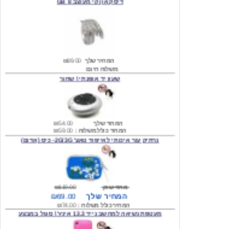
המחיר שלך
₪89.00
משלוח חינם
שעון יד אופנתי \ שחור
המחיר שלך
₪54.00
המחיר כולל משלוח :
₪59.00
נרתיק עור איכותי לאייפוד טאצ' 2G/3G- כיס (אדום)
מחיר שוק
₪119.00
המחיר שלך
₪69.00
המחיר כולל משלוח :
₪74.00
מעטפת נשיאה למחשב נייד 13.3 אינץ' \ סגול במבצע