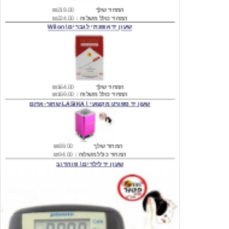
שעון יד אופנתי לגברים \ Wilon
המחיר שלך
₪164.00
המחיר כולל משלוח :
₪169.00
שעון יד ספורט מקצועי \ LASIKA שחור-אדום
המחיר שלך
₪89.00
המחיר כולל משלוח :
₪94.00
שעון יד לילדים \ פו הדוב