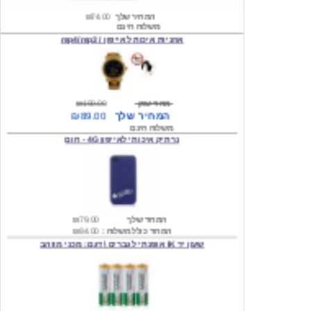
אוזניות איכות לאייפון / mp4/mp3
מחיר שוק
₪190.00
המחיר שלך
₪89.00
משלוח חינם
נרתיק איכותי לאייפון 4G - חום
המחיר שלך
₪79.00
המחיר כולל משלוח :
₪84.00
שעון יד IK אופנתי לגברים \ דגם: מכני מוזהב
המחיר שלך
₪219.00
המחיר כולל משלוח :
₪224.00