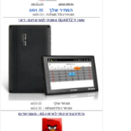
המחיר כולל משלוח :
₪69.00
שעון יד QUARTZ אופנתי לנשים דגם : דובי
המחיר שלך
₪59.00
המחיר כולל משלוח :
₪64.00
נרתיק עור איכותי לאייפון 4G - מגנטי אדום