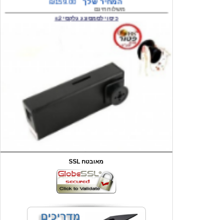
המחיר שלך
₪59.00
משלוח חינם
שעון יד לילדים קוף \תכלת
SSL מאובטח
מחיר שוק
₪90.00
המחיר שלך
₪44.00
המחיר כולל משלוח :
₪49.00
כיסוי אחורי לאייפון 4/4S