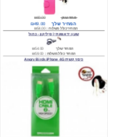
מחיר שוק
₪80.00
המחיר שלך
₪49.00
המחיר כולל משלוח :
₪54.00
שעון יד אופנתי \ סיליקון - כחול
המחיר שלך
₪54.00
המחיר כולל משלוח :
₪59.00
כיסוי קשיח Angry Birds iPhone 4G
המחיר שלך
₪74.00
משלוח חינם