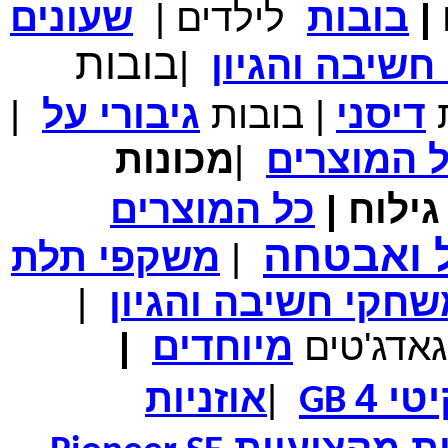
|
בובות
לילדים
|
שעונים
מחיר שוק
₪700.00
בובות
המחיר שלך
₪339.00
שיבה והגיון
|
משלוח חינם
במבצע תיק לנשיאת מחשב נייד 10.1 אינץ' בצבע ורוד בעל
עיטור פרחוני
ת
דיסני
|
בובות
גיבורי
על
|
ל
המוצרים
|
מכונות
ילוח
|
כל
המוצרים
מחיר שוק
₪150.00
המחיר שלך
₪99.00
ל ואבטחה
|
משקפי תלת
המחיר כולל משלוח :
₪104.00
נרתיק עור יוקרתי עבור אייפוד וידאו 60GB\80GB \שחור
חקי חשיבה והגיון
|
גאדג'טים
מיוחדים
|
טי 4
|
אוזניות
GB