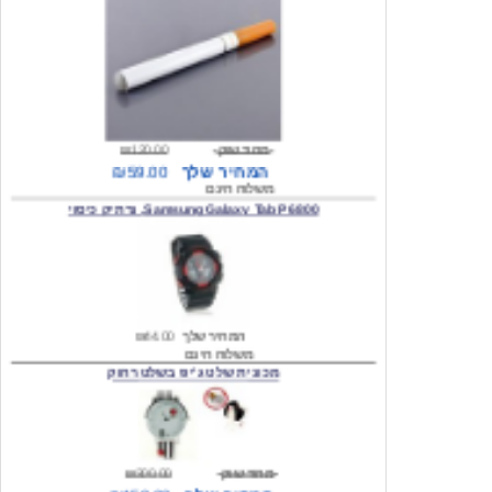
מחיר שוק
₪120.00
המחיר שלך
₪59.00
משלוח חינם
Samsung Galaxy Tab P6800, נרתיק כיסוי
המחיר שלך
₪44.00
משלוח חינם
מכונית שלט ג'יפ בשלט רחוק
מחיר שוק
₪300.00
המחיר שלך
₪159.00
משלוח חינם
כיסוי לסמסונג גלקסי s2