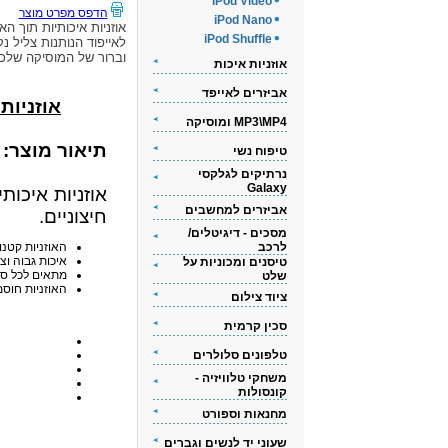
iPod Video
הדפס מפרט מוצר
iPod Nano
אוזניות איכותיות תוך האו
iPod Shuffle
לאייפוד הנותנות צליל נק
וברור של המוסיקה שלכ
אוזניות איכות
אביזרים לאייפד
אוזניות אי
MP3\MP4 ומוסיקה
תיאור מוצר:
טיפוח נשי
נרתיקים לגלקסי
Galaxy
אוזניות איכות
אביזרים למחשבים
חיצוניים.
מסכים - דיגיטלים/
לרכב
האוזניות קטנו
איכות גבוה וצ
טיסנים ומכוניות על
מתאים לכל סוגי ה-iPod
שלט
האוזניות חוסמ
ציוד צילום
סכין קרמית
טלפונים סלולרים
משחקי טלוויזיה -
קונסולות
מחנאות וספורט
שעוני יד לנשים וגברים