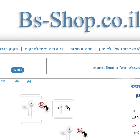
לאייפוד טאצ` ולאייפון
|
חדשות חמות
|
קניה סיטונאית לספקים
|
תקנון הגרל
בעגלה
סה``כ
undefined
₪
חפש
קטלוג
וך
₪50.
₪35.
₪40