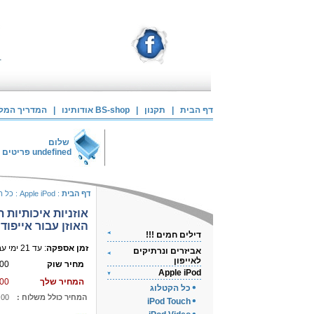
דף הבית
|
תקנון
|
אודותינו BS-shop
|
המדריך המלא 
שלום
undefined
פריטים 
דף הבית
:
Apple iPod
:
כל ה
אוזניות איכותיות ת
האוזן עבור אייפוד
דילים חמים !!!
זמן אספקה
: עד 21 ימי עבודה
אביזרים ונרתיקים
לאייפון
מחיר שוק
00
Apple iPod
המחיר שלך
00
כל הקטלוג
המחיר כולל משלוח :
.00
iPod Touch