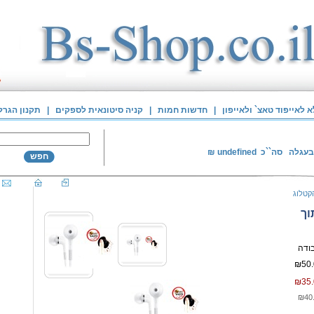
לאייפוד טאצ` ולאייפון
|
חדשות חמות
|
קניה סיטונאית לספקים
|
תקנון הגרל
בעגלה
סה``כ
undefined
₪
חפש
קטלוג
וך
₪50.
₪35.
₪40