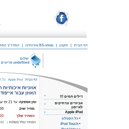
דף הבית
|
תקנון
|
אודותינו BS-shop
|
המדריך המלא 
שלום
undefined
פריטים 
דף הבית
:
Apple iPod
:
כל ה
אוזניות איכותיות ת
האוזן עבור אייפוד
דילים חמים !!!
זמן אספקה
: עד 21 ימי עבודה
אביזרים ונרתיקים
לאייפון
מחיר שוק
00
Apple iPod
המחיר שלך
00
כל הקטלוג
המחיר כולל משלוח :
.00
iPod Touch