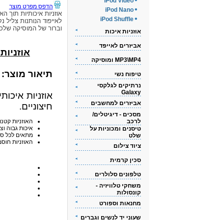
iPod Video
הדפס מפרט מוצר
iPod Nano
אוזניות איכותיות תוך האו
iPod Shuffle
לאייפוד הנותנות צליל נק
וברור של המוסיקה שלכ
אוזניות איכות
אביזרים לאייפד
אוזניות אי
MP3\MP4 ומוסיקה
תיאור מוצר:
טיפוח נשי
נרתיקים לגלקסי
Galaxy
אוזניות איכות
אביזרים למחשבים
חיצוניים.
מסכים - דיגיטלים/
לרכב
האוזניות קטנו
איכות גבוה וצ
טיסנים ומכוניות על
מתאים לכל סוגי ה-iPod
שלט
האוזניות חוסמ
ציוד צילום
סכין קרמית
טלפונים סלולרים
משחקי טלוויזיה -
קונסולות
מחנאות וספורט
שעוני יד לנשים וגברים