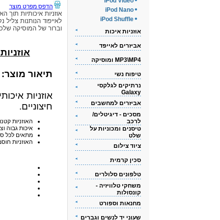
iPod Video
הדפס מפרט מוצר
iPod Nano
אוזניות איכותיות תוך האו
iPod Shuffle
לאייפוד הנותנות צליל נק
וברור של המוסיקה שלכ
אוזניות איכות
אביזרים לאייפד
אוזניות אי
MP3\MP4 ומוסיקה
תיאור מוצר:
טיפוח נשי
נרתיקים לגלקסי
Galaxy
אוזניות איכות
אביזרים למחשבים
חיצוניים.
מסכים - דיגיטלים/
לרכב
האוזניות קטנו
איכות גבוה וצ
טיסנים ומכוניות על
מתאים לכל סוגי ה-iPod
שלט
האוזניות חוסמ
ציוד צילום
סכין קרמית
טלפונים סלולרים
משחקי טלוויזיה -
קונסולות
מחנאות וספורט
שעוני יד לנשים וגברים