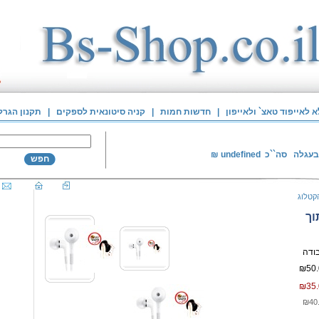
לאייפוד טאצ` ולאייפון
|
חדשות חמות
|
קניה סיטונאית לספקים
|
תקנון הגרל
בעגלה
סה``כ
undefined
₪
חפש
קטלוג
וך
₪50.
₪35.
₪40