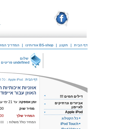
דף הבית
|
תקנון
|
אודותינו BS-shop
|
המדריך המלא 
שלום
undefined
פריטים 
דף הבית
:
Apple iPod
:
כל ה
אוזניות איכותיות ת
האוזן עבור אייפוד
דילים חמים !!!
זמן אספקה
: עד 21 ימי עבודה
אביזרים ונרתיקים
לאייפון
מחיר שוק
00
Apple iPod
המחיר שלך
00
כל הקטלוג
המחיר כולל משלוח :
.00
iPod Touch