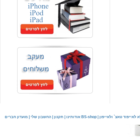
המחיר שלך
₪59.00
משלוח חינם
שעון יד אופנתי
המחיר שלך
₪59.00
משלוח חינם
שעון יד לילדים \ הלו קיטי - לבן
מחיר שוק
₪89.00
לאייפוד טאצ` ולאייפון
|
אודותינו BS-shop
|
תקנון
|
החשבון שלי
|
מועדון חברים
המחיר שלך
₪44.00
המחיר כולל משלוח :
₪49.00
שעון יד אופנתי לנשים \ יוקרתי כסוף