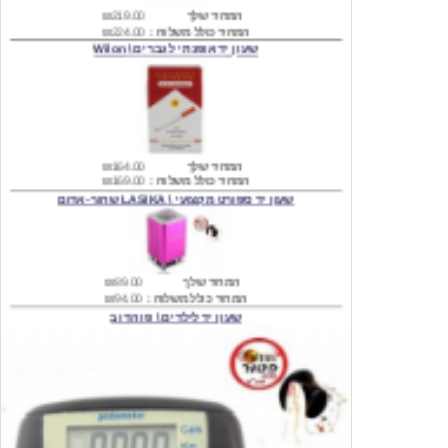
שעון יד אופנתי לגברים \ Wilon
המחיר שלך
₪164.00
המחיר כולל משלוח :
₪169.00
שעון יד ספורט מקצועי \ LASIKA שחור-אדום
המחיר שלך
₪89.00
המחיר כולל משלוח :
₪94.00
שעון יד לילדים \ פו הדוב