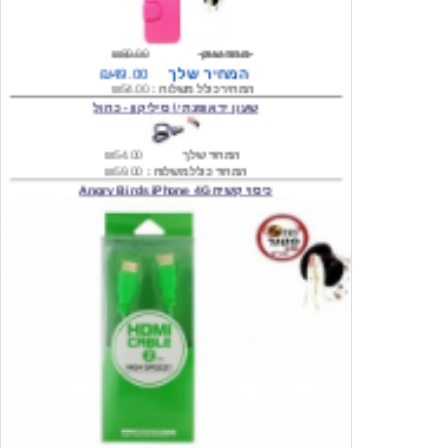
מחיר שוק
₪80.00
המחיר שלך
₪49.00
המחיר כולל משלוח :
₪54.00
שעון יד אופנתי \ סיליקון - כחול
המחיר שלך
₪54.00
המחיר כולל משלוח :
₪59.00
כיסוי קשיח Angry Birds iPhone 4G
המחיר שלך
₪74.00
משלוח חינם