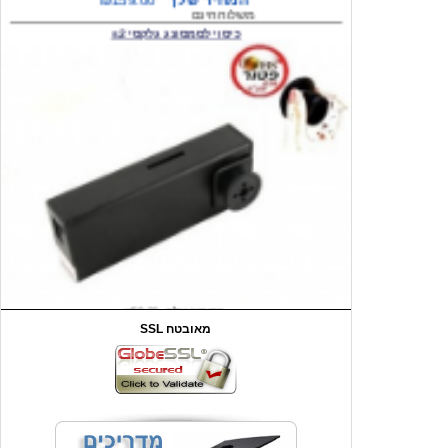
המחיר שלך
₪59.00
משלוח חינם
שעון יד לילדים קוף \תכלת
SSL מאובטח
מחיר שוק
₪90.00
המחיר שלך
₪44.00
המחיר כולל משלוח :
₪49.00
כיסוי אחורי לאייפון 4/4S