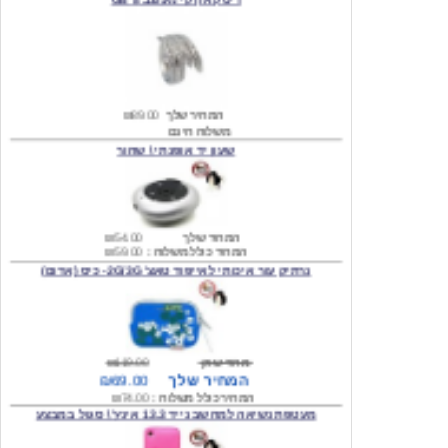
המחיר שלך
₪89.00
משלוח חינם
שעון יד אופנתי \ שחור
המחיר שלך
₪54.00
המחיר כולל משלוח :
₪59.00
נרתיק עור איכותי לאייפוד טאצ' 2G/3G- כיס (אדום)
מחיר שוק
₪119.00
המחיר שלך
₪69.00
המחיר כולל משלוח :
₪74.00
מעטפת נשיאה למחשב נייד 13.3 אינץ' \ סגול במבצע