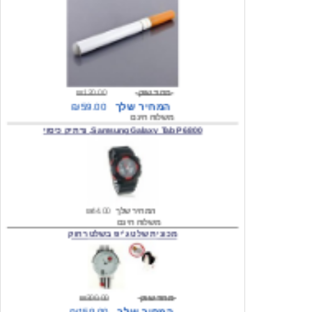
מחיר שוק
₪120.00
המחיר שלך
₪59.00
משלוח חינם
Samsung Galaxy Tab P6800, נרתיק כיסוי
המחיר שלך
₪44.00
משלוח חינם
מכונית שלט ג'יפ בשלט רחוק
מחיר שוק
₪300.00
המחיר שלך
₪159.00
משלוח חינם
כיסוי לסמסונג גלקסי s2