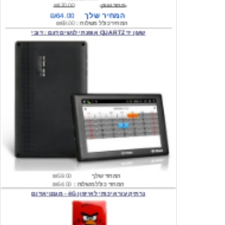
המחיר כולל משלוח :
₪69.00
שעון יד QUARTZ אופנתי לנשים דגם : דובי
המחיר שלך
₪59.00
המחיר כולל משלוח :
₪64.00
נרתיק עור איכותי לאייפון 4G - מגנטי אדום