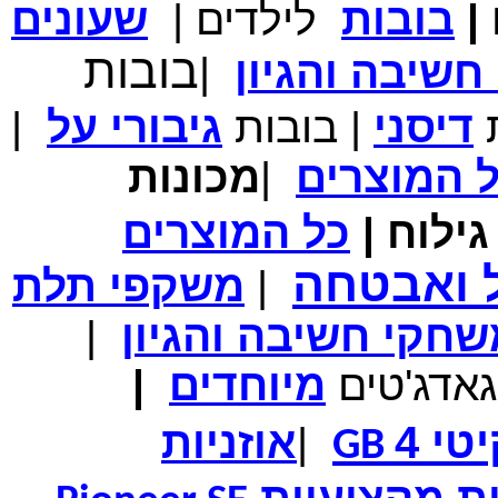
|
בובות
לילדים
|
שעונים
מחיר שוק
₪700.00
המחיר שלך
₪339.00
בובות
שיבה והגיון
|
משלוח חינם
במבצע תיק לנשיאת מחשב נייד 10.1 אינץ' בצבע ורוד בעל
עיטור פרחוני
ת
דיסני
|
בובות
גיבורי
על
|
ל
המוצרים
|
מכונות
ילוח
|
כל
המוצרים
מחיר שוק
₪150.00
המחיר שלך
₪99.00
ל ואבטחה
|
משקפי תלת
המחיר כולל משלוח :
₪104.00
נרתיק עור יוקרתי עבור אייפוד וידאו 60GB\80GB \שחור
חקי חשיבה והגיון
|
גאדג'טים
מיוחדים
|
טי 4
|
אוזניות
GB