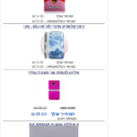
המחיר שלך
₪74.00
המחיר כולל משלוח :
₪79.00
כיסוי פלסטיק אחורי לאייפון 4G - מיני
המחיר שלך
₪74.00
המחיר כולל משלוח :
₪79.00
פילינג להסרת עור קשה דו צדדי
מחיר שוק
₪199.00
המחיר שלך
₪29.00
משלוח חינם
4 סוללות נטענות AA 3000mA