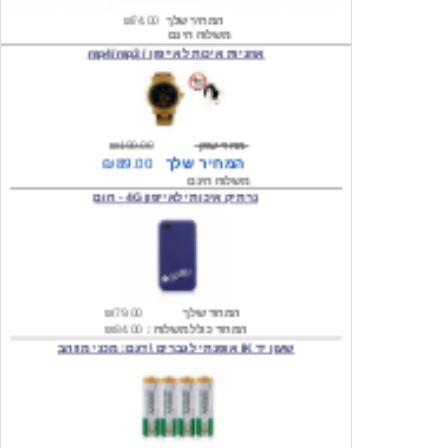
אוזניות איכות לאייפון / mp4/mp3
מחיר שוק
₪190.00
המחיר שלך
₪89.00
משלוח חינם
נרתיק איכותי לאייפון 4G - חום
המחיר שלך
₪79.00
המחיר כולל משלוח :
₪84.00
שעון יד IK אופנתי לגברים \ דגם: מכני מוזהב
המחיר שלך
₪219.00
המחיר כולל משלוח :
₪224.00