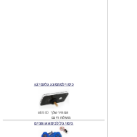
כיסוי לסמסונג גלקסי s2
המחיר שלך
₪59.00
משלוח חינם
כיסוי ג'ל לכיסא אופניים