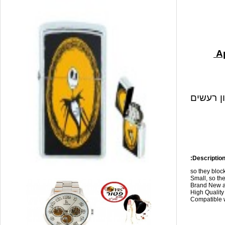
ון רעשים
Description
so they blo
Small, so the
Brand New a
High Qualit
Compatible w