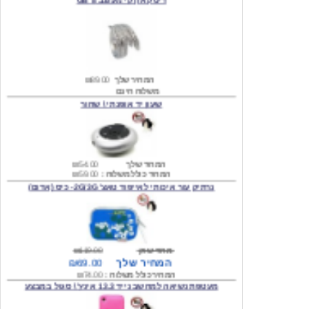
המחיר שלך
₪89.00
משלוח חינם
שעון יד אופנתי \ שחור
המחיר שלך
₪54.00
המחיר כולל משלוח :
₪59.00
נרתיק עור איכותי לאייפוד טאצ' 2G/3G- כיס (אדום)
מחיר שוק
₪119.00
המחיר שלך
₪69.00
המחיר כולל משלוח :
₪74.00
מעטפת נשיאה למחשב נייד 13.3 אינץ' \ סגול במבצע