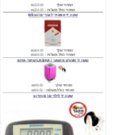
שעון יד אופנתי לגברים \ Wilon
המחיר שלך
₪164.00
המחיר כולל משלוח :
₪169.00
שעון יד ספורט מקצועי \ LASIKA שחור-אדום
המחיר שלך
₪89.00
המחיר כולל משלוח :
₪94.00
שעון יד לילדים \ פו הדוב