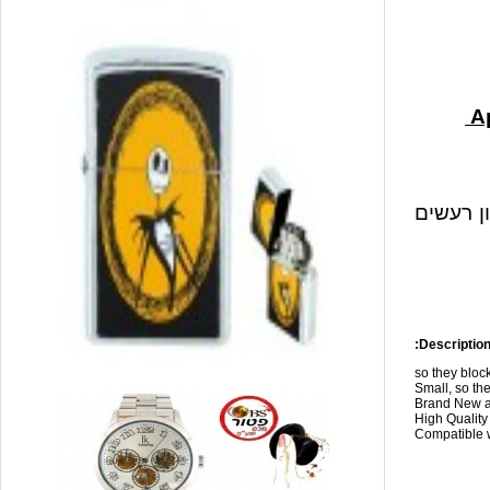
ון רעשים
Description
so they blo
Small, so the
Brand New a
High Qualit
Compatible w