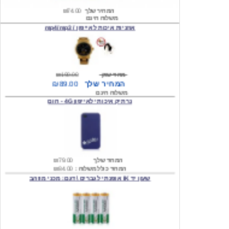
אוזניות איכות לאייפון / mp4/mp3
מחיר שוק
₪190.00
המחיר שלך
₪89.00
משלוח חינם
נרתיק איכותי לאייפון 4G - חום
המחיר שלך
₪79.00
המחיר כולל משלוח :
₪84.00
שעון יד IK אופנתי לגברים \ דגם: מכני מוזהב
המחיר שלך
₪219.00
המחיר כולל משלוח :
₪224.00