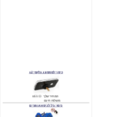
כיסוי לסמסונג גלקסי s2
המחיר שלך
₪59.00
משלוח חינם
כיסוי ג'ל לכיסא אופניים