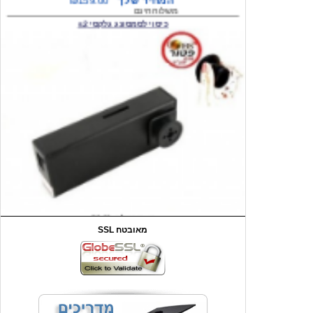
המחיר שלך
₪59.00
משלוח חינם
שעון יד לילדים קוף \תכלת
SSL מאובטח
מחיר שוק
₪90.00
המחיר שלך
₪44.00
המחיר כולל משלוח :
₪49.00
כיסוי אחורי לאייפון 4/4S