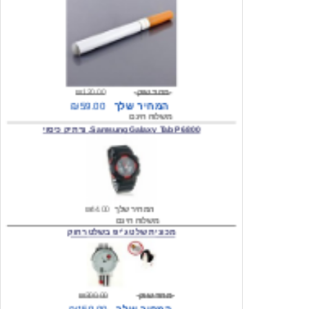
מחיר שוק
₪120.00
המחיר שלך
₪59.00
משלוח חינם
Samsung Galaxy Tab P6800, נרתיק כיסוי
המחיר שלך
₪44.00
משלוח חינם
מכונית שלט ג'יפ בשלט רחוק
מחיר שוק
₪300.00
המחיר שלך
₪159.00
משלוח חינם
כיסוי לסמסונג גלקסי s2