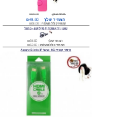
מחיר שוק
₪80.00
המחיר שלך
₪49.00
המחיר כולל משלוח :
₪54.00
שעון יד אופנתי \ סיליקון - כחול
המחיר שלך
₪54.00
המחיר כולל משלוח :
₪59.00
כיסוי קשיח Angry Birds iPhone 4G
המחיר שלך
₪74.00
משלוח חינם