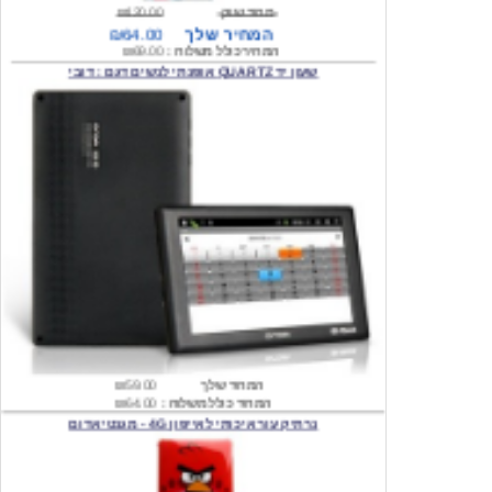
המחיר כולל משלוח :
₪69.00
שעון יד QUARTZ אופנתי לנשים דגם : דובי
המחיר שלך
₪59.00
המחיר כולל משלוח :
₪64.00
נרתיק עור איכותי לאייפון 4G - מגנטי אדום