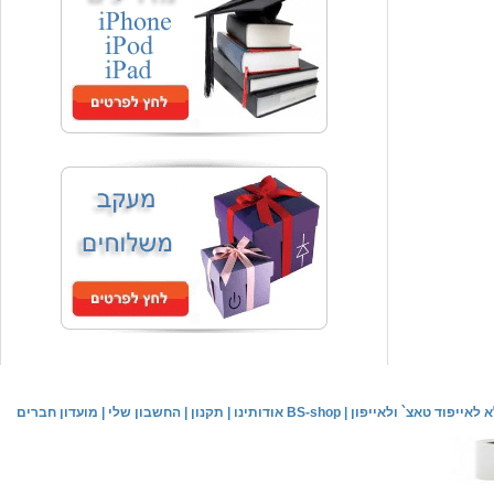
המחיר שלך
₪59.00
משלוח חינם
שעון יד אופנתי
המחיר שלך
₪59.00
משלוח חינם
שעון יד לילדים \ הלו קיטי - לבן
מחיר שוק
₪89.00
לאייפוד טאצ` ולאייפון
|
אודותינו BS-shop
|
תקנון
|
החשבון שלי
|
מועדון חברים
המחיר שלך
₪44.00
המחיר כולל משלוח :
₪49.00
שעון יד אופנתי לנשים \ יוקרתי כסוף