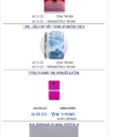
המחיר שלך
₪74.00
המחיר כולל משלוח :
₪79.00
כיסוי פלסטיק אחורי לאייפון 4G - מיני
המחיר שלך
₪74.00
המחיר כולל משלוח :
₪79.00
פילינג להסרת עור קשה דו צדדי
מחיר שוק
₪199.00
המחיר שלך
₪29.00
משלוח חינם
4 סוללות נטענות AA 3000mA