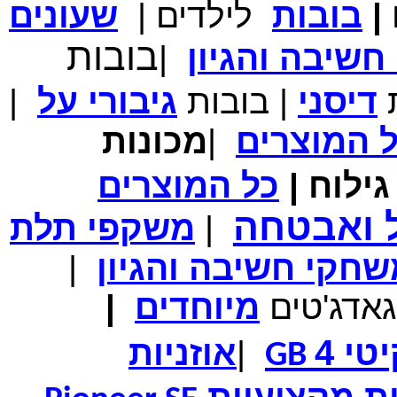
|
בובות
לילדים
|
שעונים
מחיר שוק
₪700.00
המחיר שלך
₪339.00
בובות
שיבה והגיון
|
משלוח חינם
במבצע תיק לנשיאת מחשב נייד 10.1 אינץ' בצבע ורוד בעל
עיטור פרחוני
ת
דיסני
|
בובות
גיבורי
על
|
ל
המוצרים
|
מכונות
ילוח
|
כל
המוצרים
מחיר שוק
₪150.00
המחיר שלך
₪99.00
ל ואבטחה
|
משקפי תלת
המחיר כולל משלוח :
₪104.00
נרתיק עור יוקרתי עבור אייפוד וידאו 60GB\80GB \שחור
חקי חשיבה והגיון
|
גאדג'טים
מיוחדים
|
טי 4
|
אוזניות
GB