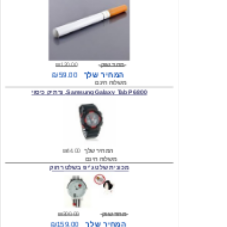
מחיר שוק
₪120.00
המחיר שלך
₪59.00
משלוח חינם
Samsung Galaxy Tab P6800, נרתיק כיסוי
המחיר שלך
₪44.00
משלוח חינם
מכונית שלט ג'יפ בשלט רחוק
מחיר שוק
₪300.00
המחיר שלך
₪159.00
משלוח חינם
כיסוי לסמסונג גלקסי s2