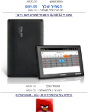
שעון יד QUARTZ אופנתי לנשים דגם : דובי
המחיר שלך
₪59.00
המחיר כולל משלוח :
₪64.00
נרתיק עור איכותי לאייפון 4G - מגנטי אדום