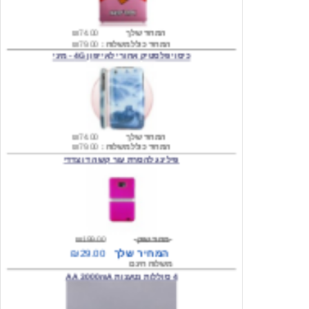
המחיר שלך
₪74.00
המחיר כולל משלוח :
₪79.00
כיסוי פלסטיק אחורי לאייפון 4G - מיני
המחיר שלך
₪74.00
המחיר כולל משלוח :
₪79.00
פילינג להסרת עור קשה דו צדדי
מחיר שוק
₪199.00
המחיר שלך
₪29.00
משלוח חינם
4 סוללות נטענות AA 3000mA