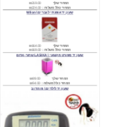
המחיר שלך
₪164.00
המחיר כולל משלוח :
₪169.00
שעון יד ספורט מקצועי \ LASIKA שחור-אדום
המחיר שלך
₪89.00
המחיר כולל משלוח :
₪94.00
שעון יד לילדים \ פו הדוב