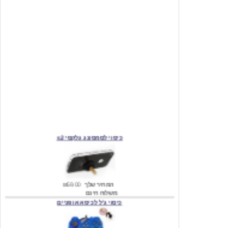
כיסוי לסמסונג גלקסי s2
המחיר שלך
₪59.00
משלוח חינם
כיסוי ג'ל לכיסא אופניים
מחיר שוק
₪140.00