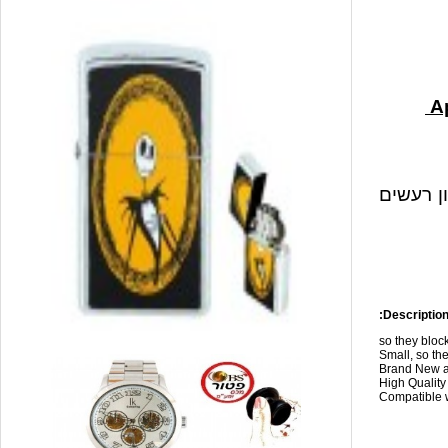
ון רעשים
Description
so they blo
Small, so the
Brand New a
High Qualit
Compatible w