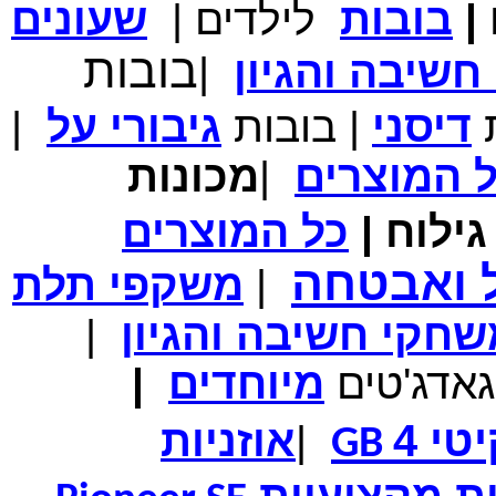
|
בובות
לילדים
|
שעונים
מחיר שוק
₪700.00
המחיר שלך
₪339.00
בובות
שיבה והגיון
|
משלוח חינם
במבצע תיק לנשיאת מחשב נייד 10.1 אינץ' בצבע ורוד בעל
עיטור פרחוני
ת
דיסני
|
בובות
גיבורי
על
|
ל
המוצרים
|
מכונות
ילוח
|
כל
המוצרים
מחיר שוק
₪150.00
המחיר שלך
₪99.00
ל ואבטחה
המחיר כולל משלוח :
₪104.00
|
משקפי תלת
נרתיק עור יוקרתי עבור אייפוד וידאו 60GB\80GB \שחור
חקי חשיבה והגיון
|
גאדג'טים
מיוחדים
|
טי 4
|
אוזניות
GB