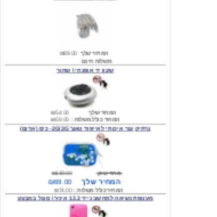
המחיר שלך
₪89.00
משלוח חינם
שעון יד אופנתי \ שחור
המחיר שלך
₪54.00
המחיר כולל משלוח :
₪59.00
נרתיק עור איכותי לאייפוד טאצ' 2G/3G- כיס (אדום)
מחיר שוק
₪119.00
המחיר שלך
₪69.00
המחיר כולל משלוח :
₪74.00
מעטפת נשיאה למחשב נייד 13.3 אינץ' \ סגול במבצע