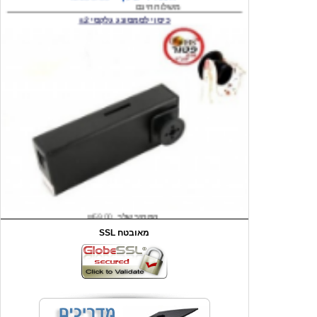
המחיר שלך
₪59.00
משלוח חינם
שעון יד לילדים קוף \תכלת
SSL מאובטח
מחיר שוק
₪90.00
המחיר שלך
₪44.00
המחיר כולל משלוח :
₪49.00
כיסוי אחורי לאייפון 4/4S