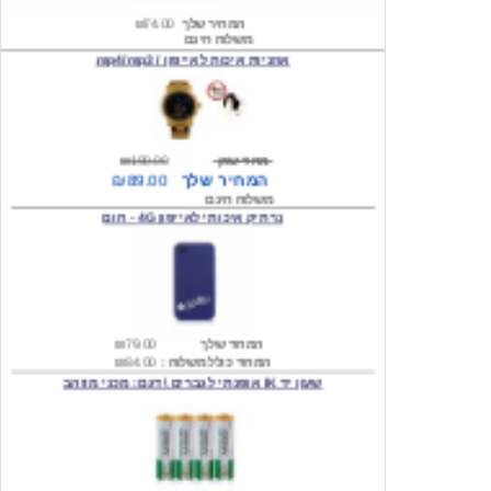
אוזניות איכות לאייפון / mp4/mp3
מחיר שוק
₪190.00
המחיר שלך
₪89.00
משלוח חינם
נרתיק איכותי לאייפון 4G - חום
המחיר שלך
₪79.00
המחיר כולל משלוח :
₪84.00
שעון יד IK אופנתי לגברים \ דגם: מכני מוזהב
המחיר שלך
₪219.00
המחיר כולל משלוח :
₪224.00