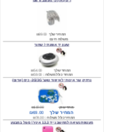
המחיר שלך
₪89.00
משלוח חינם
שעון יד אופנתי \ שחור
המחיר שלך
₪54.00
המחיר כולל משלוח :
₪59.00
נרתיק עור איכותי לאייפוד טאצ' 2G/3G- כיס (אדום)
מחיר שוק
₪119.00
המחיר שלך
₪69.00
המחיר כולל משלוח :
₪74.00
מעטפת נשיאה למחשב נייד 13.3 אינץ' \ סגול במבצע