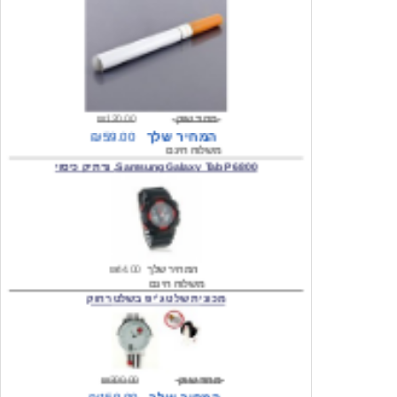
מחיר שוק
₪120.00
המחיר שלך
₪59.00
משלוח חינם
Samsung Galaxy Tab P6800, נרתיק כיסוי
המחיר שלך
₪44.00
משלוח חינם
מכונית שלט ג'יפ בשלט רחוק
מחיר שוק
₪300.00
המחיר שלך
₪159.00
משלוח חינם
כיסוי לסמסונג גלקסי s2