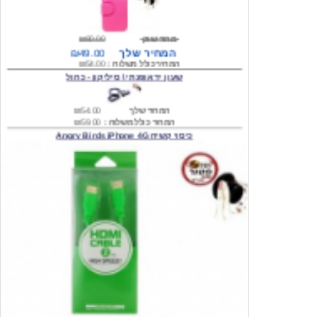
מחיר שוק
₪80.00
המחיר שלך
₪49.00
המחיר כולל משלוח :
₪54.00
שעון יד אופנתי \ סיליקון - כחול
המחיר שלך
₪54.00
המחיר כולל משלוח :
₪59.00
כיסוי קשיח Angry Birds iPhone 4G
המחיר שלך
₪74.00
משלוח חינם