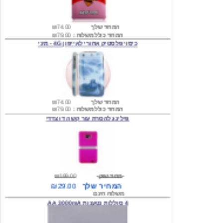
המחיר שלך
₪74.00
המחיר כולל משלוח :
₪79.00
כיסוי פלסטיק אחורי לאייפון 4G - מיני
המחיר שלך
₪74.00
המחיר כולל משלוח :
₪79.00
פילינג להסרת עור קשה דו צדדי
מחיר שוק
₪199.00
המחיר שלך
₪29.00
משלוח חינם
4 סוללות נטענות AA 3000mA