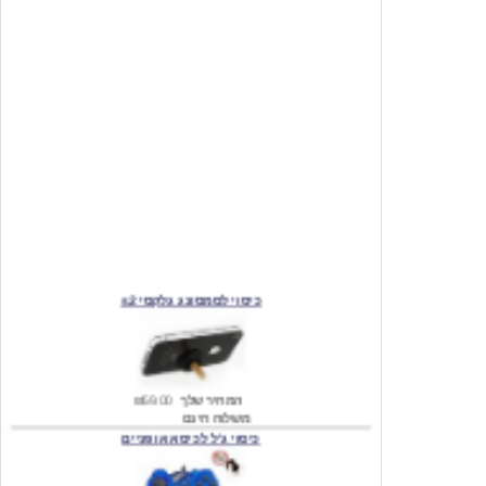
כיסוי לסמסונג גלקסי s2
המחיר שלך
₪59.00
משלוח חינם
כיסוי ג'ל לכיסא אופניים