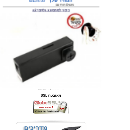
המחיר שלך
₪59.00
משלוח חינם
שעון יד לילדים קוף \תכלת
SSL מאובטח
מחיר שוק
₪90.00
המחיר שלך
₪44.00
המחיר כולל משלוח :
₪49.00
כיסוי אחורי לאייפון 4/4S