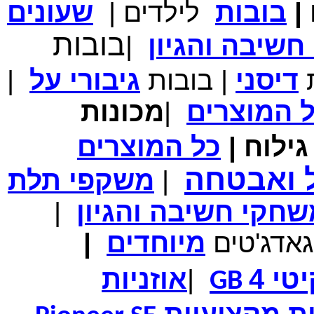
|
בובות
לילדים
|
שעונים
מחיר שוק
₪700.00
המחיר שלך
₪339.00
בובות
שיבה והגיון
|
משלוח חינם
במבצע תיק לנשיאת מחשב נייד 10.1 אינץ' בצבע ורוד בעל
עיטור פרחוני
ת
דיסני
|
בובות
גיבורי
על
|
ל
המוצרים
|
מכונות
ילוח
|
כל
המוצרים
מחיר שוק
₪150.00
המחיר שלך
₪99.00
ל ואבטחה
|
משקפי תלת
המחיר כולל משלוח :
₪104.00
נרתיק עור יוקרתי עבור אייפוד וידאו 60GB\80GB \שחור
חקי חשיבה והגיון
|
גאדג'טים
מיוחדים
|
טי 4
|
אוזניות
GB