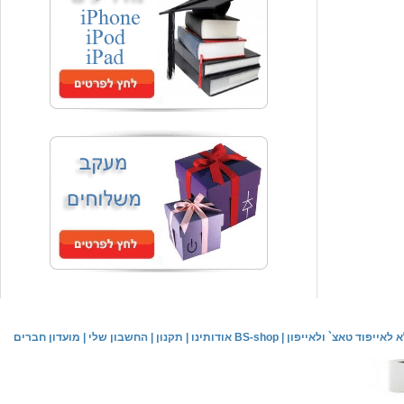
המחיר שלך
₪59.00
משלוח חינם
שעון יד אופנתי
המחיר שלך
₪59.00
משלוח חינם
שעון יד לילדים \ הלו קיטי - לבן
מחיר שוק
₪89.00
לאייפוד טאצ` ולאייפון
|
אודותינו BS-shop
|
תקנון
|
החשבון שלי
|
מועדון חברים
המחיר שלך
₪44.00
המחיר כולל משלוח :
₪49.00
שעון יד אופנתי לנשים \ יוקרתי כסוף