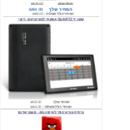
המחיר כולל משלוח :
₪69.00
שעון יד QUARTZ אופנתי לנשים דגם : דובי
המחיר שלך
₪59.00
המחיר כולל משלוח :
₪64.00
נרתיק עור איכותי לאייפון 4G - מגנטי אדום