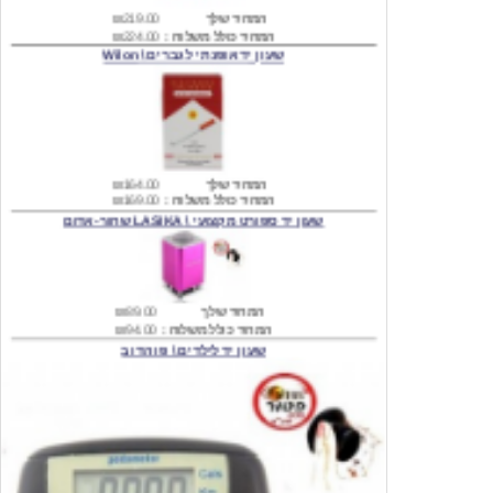
שעון יד אופנתי לגברים \ Wilon
המחיר שלך
₪164.00
המחיר כולל משלוח :
₪169.00
שעון יד ספורט מקצועי \ LASIKA שחור-אדום
המחיר שלך
₪89.00
המחיר כולל משלוח :
₪94.00
שעון יד לילדים \ פו הדוב