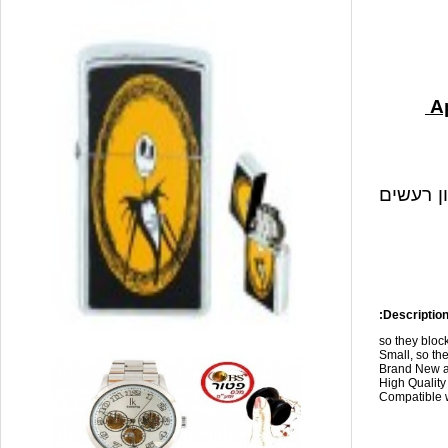
ון רעשים
Description
so they blo
Small, so the
Brand New a
High Qualit
Compatible w